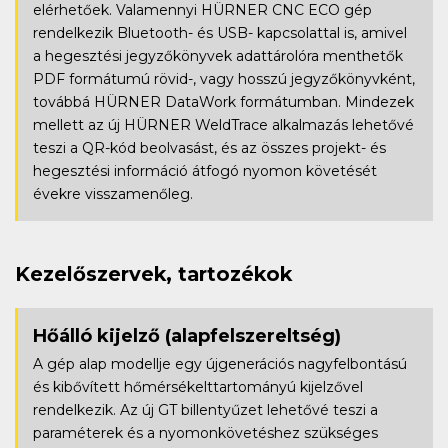
elérhetőek. Valamennyi HÜRNER CNC ECO gép
rendelkezik Bluetooth- és USB- kapcsolattal is, amivel
a hegesztési jegyzőkönyvek adattárolóra menthetők
PDF formátumú rövid-, vagy hosszú jegyzőkönyvként,
továbbá HÜRNER DataWork formátumban. Mindezek
mellett az új HÜRNER WeldTrace alkalmazás lehetővé
teszi a QR-kód beolvasást, és az összes projekt- és
hegesztési információ átfogó nyomon követését
évekre visszamenőleg.
Kezelőszervek, tartozékok
Hőálló kijelző
(alapfelszereltség)
A gép alap modellje egy újgenerációs nagyfelbontású
és kibővített hőmérsékelttartományú kijelzővel
rendelkezik. Az új GT billentyűzet lehetővé teszi a
paraméterek és a nyomonkövetéshez szükséges