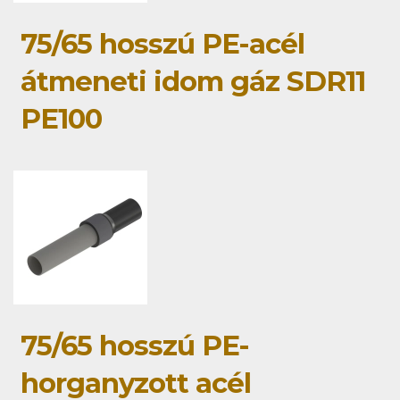
75/65 hosszú PE-acél
átmeneti idom gáz SDR11
PE100
75/65 hosszú PE-
horganyzott acél