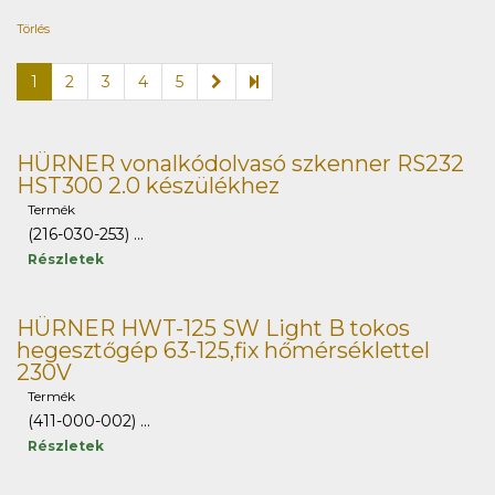
Törlés
1
2
3
4
5
HÜRNER vonalkódolvasó szkenner RS232
HST300 2.0 készülékhez
Termék
(216-030-253) ...
Részletek
HÜRNER HWT-125 SW Light B tokos
hegesztőgép 63-125,fix hőmérséklettel
230V
Termék
(411-000-002) ...
Részletek