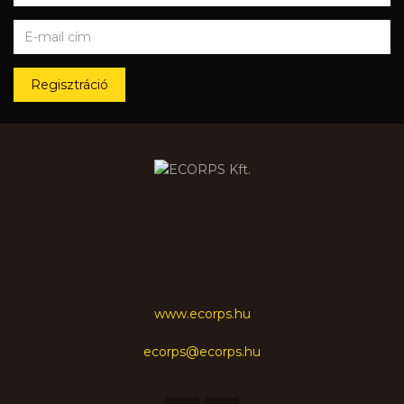
Regisztráció
www.ecorps.hu
ecorps@ecorps.hu