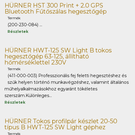
HÜRNER HST 300 Print + 2.0 GPS
Bluetooth Fűtőszálas hegesztőgép
Termék
(200-230-084) ...
Részletek
HÜRNER HWT-125 SW Light B tokos
hegesztőgép 63-125, állítható
hőmérséklettel 230V
Termék
(411-000-003) Professzionális fej feletti hegesztéshez és
szűk helyen történő munkavégzéshez, valamint általános
műhelyalkalmazásokhoz egyaránt tökéletes
szerszám.Különleges...
Részletek
HÜRNER Tokos profilpár készlet 20-50
típus B HWT-125 SW Light géphez
Termék