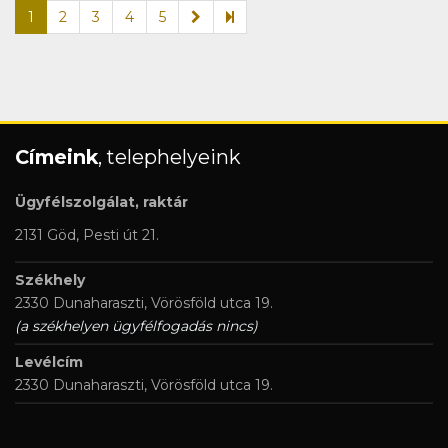
1
2
3
4
5
Címeink
, telephelyeink
Ügyfélszolgálat, raktár
2131 Göd, Pesti út 21.
Székhely
2330 Dunaharaszti, Vörösföld utca 19.
(a székhelyen ügyfélfogadás nincs)
Levélcím
2330 Dunaharaszti, Vörösföld utca 19.