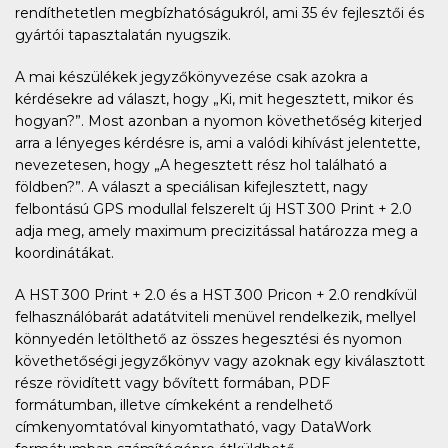
rendíthetetlen megbízhatóságukról, ami 35 év fejlesztői és
gyártói tapasztalatán nyugszik.
A mai készülékek jegyzőkönyvezése csak azokra a
kérdésekre ad választ, hogy „Ki, mit hegesztett, mikor és
hogyan?”. Most azonban a nyomon követhetőség kiterjed
arra a lényeges kérdésre is, ami a valódi kihívást jelentette,
nevezetesen, hogy „A hegesztett rész hol található a
földben?”. A választ a speciálisan kifejlesztett, nagy
felbontású GPS modullal felszerelt új HST 300 Print + 2.0
adja meg, amely maximum precizitással határozza meg a
koordinátákat.
A HST 300 Print + 2.0 és a HST 300 Pricon + 2.0 rendkívül
felhasználóbarát adatátviteli menüvel rendelkezik, mellyel
könnyedén letölthető az összes hegesztési és nyomon
követhetőségi jegyzőkönyv vagy azoknak egy kiválasztott
része rövidített vagy bővített formában, PDF
formátumban, illetve címkeként a rendelhető
címkenyomtatóval kinyomtatható, vagy DataWork