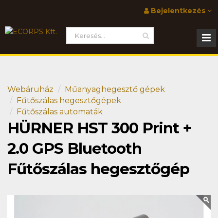
Bejelentkezés
Webáruház
Műanyaghegesztő gépek
Fűtőszálas hegesztőgépek
Fűtőszálas automaták
HÜRNER HST 300 Print +
2.0 GPS Bluetooth
Fűtőszálas hegesztőgép