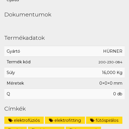
Dokumentumok
Termékadatok
Gyártó
HÜRNER
Termék kód
200-230-084
Súly
16,000 Kg
Méretek
0×0×0 mm
Q
0 db
Címkék
elektrofúziós
elektrofitting
fűtőspirálos