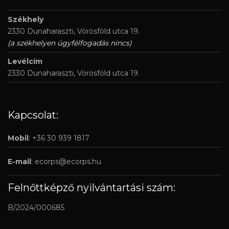
Székhely
2330 Dunaharaszti, Vörösföld utca 19.
(a székhelyen ügyfélfogadás nincs)
Levélcím
2330 Dunaharaszti, Vörösföld utca 19.
Kapcsolat:
Mobil
: +36 30 939 1817
E-mail
:
ecorps@ecorps.hu
Felnőttképző nyilvántartási szám:
B/2024/000685