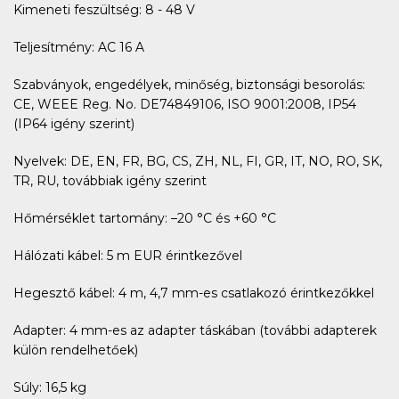
Kimeneti feszültség: 8 - 48 V
Teljesítmény: AC 16 A
Szabványok, engedélyek, minőség, biztonsági besorolás:
CE, WEEE Reg. No. DE74849106, ISO 9001:2008, IP54
(IP64 igény szerint)
Nyelvek: DE, EN, FR, BG, CS, ZH, NL, FI, GR, IT, NO, RO, SK,
TR, RU, továbbiak igény szerint
Hőmérséklet tartomány: –20 °C és +60 °C
Hálózati kábel: 5 m EUR érintkezővel
Hegesztő kábel: 4 m, 4,7 mm-es csatlakozó érintkezőkkel
Adapter: 4 mm-es az adapter táskában (további adapterek
külön rendelhetőek)
Súly: 16,5 kg