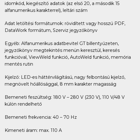
idomkód, kiegészítő adatok (az első 20, a második 15
alfanumerikus karakterrel), leltári szám
Adat letöltési formátumok: rövidített vagy hosszú PDF,
DataWork formátum, Szerviz jegyzőkönyv
Egyéb: Alfanumerikus adatbevitel GT billentyűzeten,
jegyzőkönyv megtekintés menün keresztül, keresés
funkcióval, ViewWeld funkció, AutoWeld funkció, memória
mentés rutin
Kijelző: LED-es háttérvilágítású, nagy felbontású kijelző,
megnövelt hőállósággal, 8 mm karakter magasság
Bemeneti feszültség: 180 V – 280 V (230 V), 110 V/48 V
külön rendelhető
Bemeneti frekvencia: 40 – 70 Hz
Kimeneti áram: max. 110 A