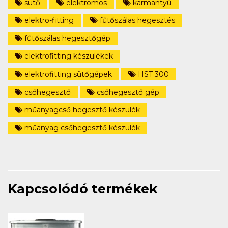
sütő
elektromos
karmantyú
elektro-fitting
fűtőszálas hegesztés
fűtőszálas hegesztőgép
elektrofitting készülékek
elektrofitting sütőgépek
HST 300
csőhegesztő
csőhegesztő gép
műanyagcső hegesztő készülék
műanyag csőhegesztő készülék
Kapcsolódó termékek