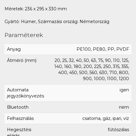
Méretek: 236 x 295 x 330 mm
Gyártó: Hürner, Származási ország: Németország
Paraméterek
Anyag
PE100, PE80, PP, PVDF
Átmérő (mm)
20, 25, 32, 40, 50, 63, 75, 90, 110, 125,
140, 160, 180, 200, 225, 250, 315, 355,
400, 450, 500, 560, 630, 710, 800,
900, 1000, 1100, 1200
Automata
igen
jegyzőkönyvezés
Bluetooth
nem
Felhasználás
csatorna, gáz, ipari, víz
Hegesztési
fűtőszálas
eljárás