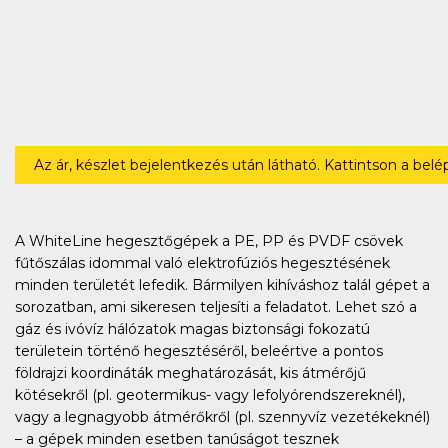
Az ár, készlet bejelentkezés után látható. Kattintson a bel
A WhiteLine hegesztőgépek a PE, PP és PVDF csövek
fűtőszálas idommal való elektrofúziós hegesztésének
minden területét lefedik. Bármilyen kihíváshoz talál gépet a
sorozatban, ami sikeresen teljesíti a feladatot. Lehet szó a
gáz és ivóvíz hálózatok magas biztonsági fokozatú
területein történő hegesztéséről, beleértve a pontos
földrajzi koordináták meghatározását, kis átmérőjű
kötésekről (pl. geotermikus- vagy lefolyórendszereknél),
vagy a legnagyobb átmérőkről (pl. szennyvíz vezetékeknél)
– a gépek minden esetben tanúságot tesznek