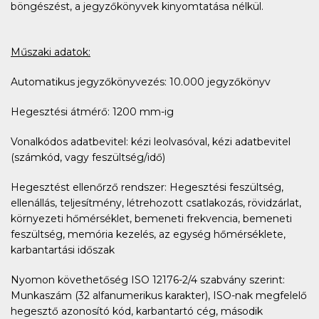
böngészést, a jegyzőkönyvek kinyomtatása nélkül.
Műszaki adatok:
Automatikus jegyzőkönyvezés: 10.000 jegyzőkönyv
Hegesztési átmérő: 1200 mm-ig
Vonalkódos adatbevitel: kézi leolvasóval, kézi adatbevitel
(számkód, vagy feszültség/idő)
Hegesztést ellenőrző rendszer: Hegesztési feszültség,
ellenállás, teljesítmény, létrehozott csatlakozás, rövidzárlat,
környezeti hőmérséklet, bemeneti frekvencia, bemeneti
feszültség, memória kezelés, az egység hőmérséklete,
karbantartási időszak
Nyomon követhetőség ISO 12176-2/4 szabvány szerint:
Munkaszám (32 alfanumerikus karakter), ISO-nak megfelelő
hegesztő azonosító kód, karbantartó cég, második