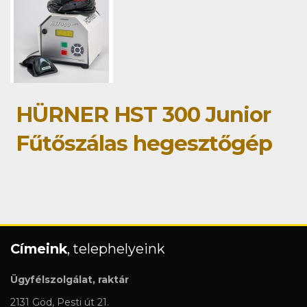
HÜRNER HST 300 Junior
Fűtőszálas hegesztőgép
Címeink
, telephelyeink
Ügyfélszolgálat, raktár
2131 Göd, Pesti út 21.