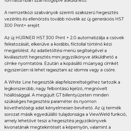
formátumban számítógépre átküldhető.
A nemzetközi szabványok szerinti szakszerű hegesztés
vezérlés és ellenőrzés tovább növelik az új generációs HST
300 Print+ erejét
Az új HÜRNER HST 300 Print + 2.0 automatizálja a csövek
feliratozását, elkerülve a korábbi, filctollal történő kézi
megjelölést. Az adatletöltési menü segítségével a
kiválasztott hegesztés mini jegyzőkönyve átküldhető a
címke nyomtatóra. Ezután a kopásálló műanyag címkét
egyszerűen rá lehet ragasztani az idomra vagy a csőre.
A White Line hegesztők alapfelszereltségéhez tartozik a
legkorszerűbb, nagy felbontású kijelző, megnövelt
hőállósággal. A megújult GT billentyűzeten minden
szükséges hegesztési paraméter és nyomon
követhetőségi adat kényelmesen bevihető. Az új termék
sorozat másik egyedülálló tulajdonsága a ViewWeld funkció,
amely lehetővé teszi a hegesztési jegyzőkönyvek
kivonatának megtekintését a képernyőn, valamint a