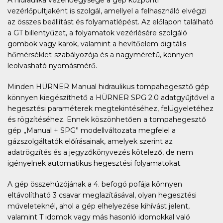
A hidraulika vezérlőegysége a gép központi
vezérlőpultjaként is szolgál, amellyel a felhasználó elvégzi
az összes beállítást és folyamatlépést. Az előlapon található
a GT billentyűzet, a folyamatok vezérlésére szolgáló
gombok vagy karok, valamint a hevítőelem digitális
hőmérséklet-szabályozója és a nagyméretű, könnyen
leolvasható nyomásmérő.
Minden HÜRNER Manual hidraulikus tompahegesztő gép
könnyen kiegészíthető a HÜRNER SPG 2.0 adatgyűjtővel a
hegesztési paraméterek megtekintéséhez, felügyeletéhez
és rögzítéséhez. Ennek köszönhetően a tompahegesztő
gép „Manual + SPG” modellváltozata megfelel a
gázszolgáltatók előírásainak, amelyek szerint az
adatrögzítés és a jegyzőkönyvezés kötelező, de nem
igényelnek automatikus hegesztési folyamatokat.
A gép összehúzójának a 4. befogó pofája könnyen
eltávolítható 3 csavar meglazításával, olyan hegesztési
műveleteknél, ahol a gép elhelyezése kihívást jelent,
valamint T idomok vagy más hasonló idomokkal való