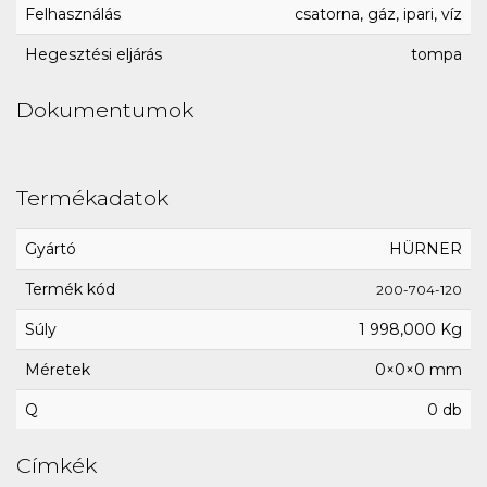
Felhasználás
csatorna, gáz, ipari, víz
Hegesztési eljárás
tompa
Dokumentumok
Termékadatok
Gyártó
HÜRNER
Termék kód
200-704-120
Súly
1 998,000 Kg
Méretek
0×0×0 mm
Q
0 db
Címkék