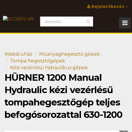
Bejelentkezés
Webáruház
Műanyaghegesztő gépek
Tompa hegesztőgépek
Kézi vezérlésű hidraulikus gépek
HÜRNER 1200 Manual
Hydraulic kézi vezérlésű
tompahegesztőgép teljes
befogósorozattal 630-1200