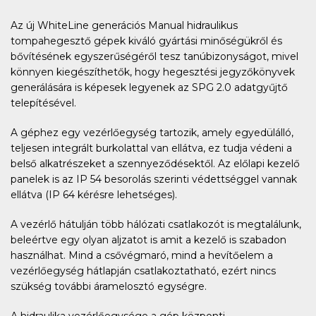
Az új WhiteLine generációs Manual hidraulikus
tompahegesztő gépek kiváló gyártási minőségükről és
bővítésének egyszerűségéről tesz tanúbizonyságot, mivel
könnyen kiegészíthetők, hogy hegesztési jegyzőkönyvek
generálására is képesek legyenek az SPG 2.0 adatgyűjtő
telepítésével.
A géphez egy vezérlőegység tartozik, amely egyedülálló,
teljesen integrált burkolattal van ellátva, ez tudja védeni a
belső alkatrészeket a szennyeződésektől. Az előlapi kezelő
panelek is az IP 54 besorolás szerinti védettséggel vannak
ellátva (IP 64 kérésre lehetséges).
A vezérlő hátulján több hálózati csatlakozót is megtalálunk,
beleértve egy olyan aljzatot is amit a kezelő is szabadon
használhat. Mind a csővégmaró, mind a hevítőelem a
vezérlőegység hátlapján csatlakoztatható, ezért nincs
szükség további áramelosztó egységre.