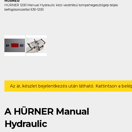
HÜRNER
HÜRNER 1200 Manual Hydraulic kézi vezérlésű tompahegesztőgép teljes
befogósorozattal 630-1200
Az ár, készlet bejelentkezés után látható. Kattintson a bel
A HÜRNER Manual
Hydraulic