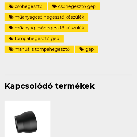
csőhegesztő
csőhegesztő gép
műanyagcső hegesztő készülék
műanyag csőhegesztő készülék
tompahegesztő gép
manuális tompahegesztő
gép
Kapcsolódó termékek