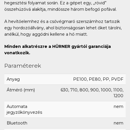
hegesztési folyamat során. Ez a gépet egy, „rövid”
összehúzóvá alakítja, mindössze három befogó pofával.
A hevítőelemhez és a csővégmaró szerszámhoz tartozik
egy hordozóállvány, ahol biztonságosan lehet őket tárolni,
anélkül, hogy aggódni kellene a hő miatt.
Minden alkatrészre a HÜRNER gyártói garanciája
vonatkozik.
Paraméterek
Anyag
PE100, PE80, PP, PVDF
Átmérő (mm)
630, 710, 800, 900, 1000, 1100,
1200
Automata
nem
jegyzőkönyvezés
Bluetooth
nem