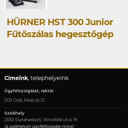
HÜRNER HST 300 Junior
Fűtőszálas hegesztőgép
Címeink
, telephelyeink
Ügyfélszolgálat, raktár
2131 Göd, Pesti út 21.
Székhely
2330 Dunaharaszti, Vörösföld utca 19.
(a székhelyen ügyfélfogadás nincs)