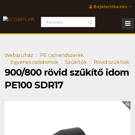
Bejelentkezés
Webáruház
PE csőrendszerek
Egyenes csőidomok
Szűkítők
Rövid szűkítők
900/800 rövid szűkítő idom
PE100 SDR17