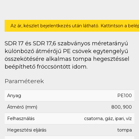
Az ár, készlet bejelentkezés után látható. Kattintson a bel
SDR 17 és SDR 17,6 szabványos méretarányú
különböző átmérőjű PE csövek egytengelyű
összekötésére alkalmas tompa hegesztéssel
beépíthető fröccsöntött idom.
Paraméterek
Anyag
PE100
Átmérő (mm)
800, 900
Felhasználás
csatorna, gáz, ipari, víz
Hegesztési eljárás
tompa