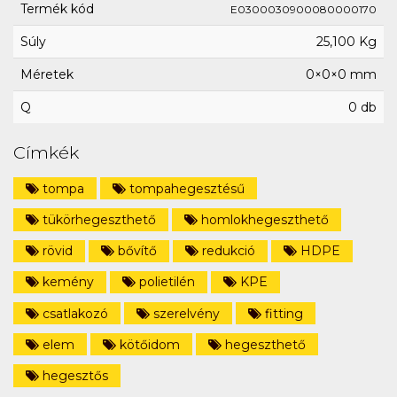
Termék kód
E0300030900080000170
Súly
25,100 Kg
Méretek
0×0×0 mm
Q
0 db
Címkék
tompa
tompahegesztésű
tükörhegeszthető
homlokhegeszthető
rövid
bővítő
redukció
HDPE
kemény
polietilén
KPE
csatlakozó
szerelvény
fitting
elem
kötőidom
hegeszthető
hegesztős