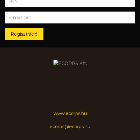
Regisztráció
www.ecorps.hu
ecorps@ecorps.hu