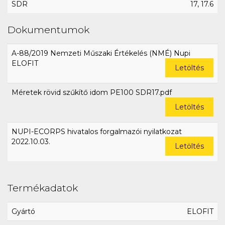
SDR
17, 17.6
Dokumentumok
A-88/2019 Nemzeti Műszaki Értékelés (NMÉ) Nupi
ELOFIT
Letöltés
Méretek rövid szűkítő idom PE100 SDR17.pdf
Letöltés
NUPI-ECORPS hivatalos forgalmazói nyilatkozat
2022.10.03.
Letöltés
Termékadatok
Gyártó
ELOFIT