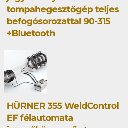
tompahegesztőgép teljes
befogósorozattal 90-315
+Bluetooth
HÜRNER 355 WeldControl
EF félautomata