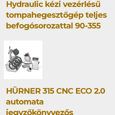
Hydraulic kézi vezérlésű
tompahegesztőgép teljes
befogósorozattal 90-355
HÜRNER 315 CNC ECO 2.0
automata
jegyzőkönyvezős