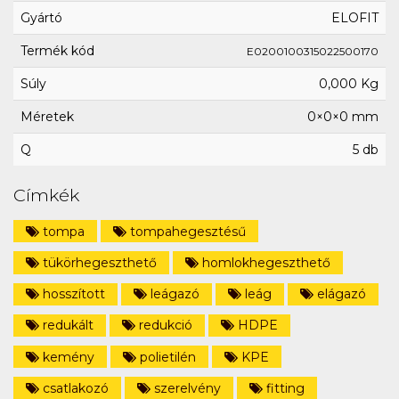
Gyártó
ELOFIT
Termék kód
E0200100315022500170
Súly
0,000 Kg
Méretek
0×0×0 mm
Q
5 db
Címkék
tompa
tompahegesztésű
tükörhegeszthető
homlokhegeszthető
hosszított
leágazó
leág
elágazó
redukált
redukció
HDPE
kemény
polietilén
KPE
csatlakozó
szerelvény
fitting