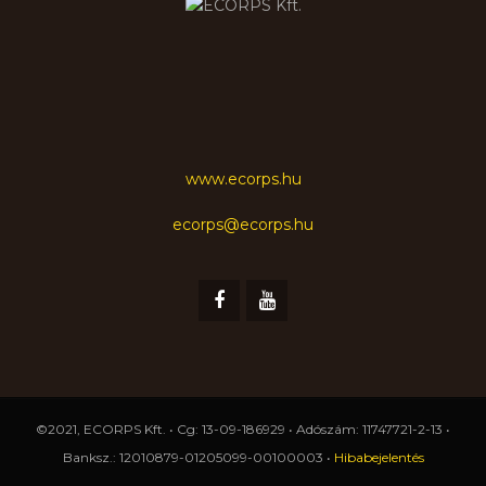
www.ecorps.hu
ecorps@ecorps.hu
©2021, ECORPS Kft. • Cg: 13-09-186929 • Adószám: 11747721-2-13 •
Banksz.: 12010879-01205099-00100003 •
Hibabejelentés