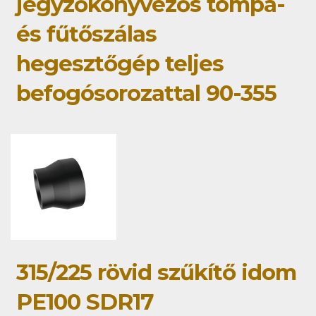
jegyzőkönyvezős tompa-
és fűtőszálas
hegesztőgép teljes
befogósorozattal 90-355
315/225 rövid szűkítő idom
PE100 SDR17