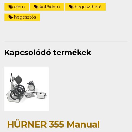
elem
kötőidom
hegeszthető
hegesztős
Kapcsolódó termékek
HÜRNER 355 Manual