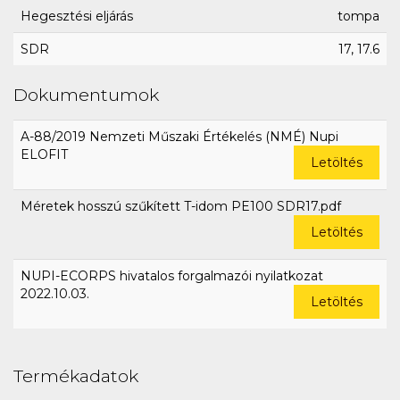
Hegesztési eljárás
tompa
SDR
17, 17.6
Dokumentumok
A-88/2019 Nemzeti Műszaki Értékelés (NMÉ) Nupi
ELOFIT
Letöltés
Méretek hosszú szűkített T-idom PE100 SDR17.pdf
Letöltés
NUPI-ECORPS hivatalos forgalmazói nyilatkozat
2022.10.03.
Letöltés
Termékadatok