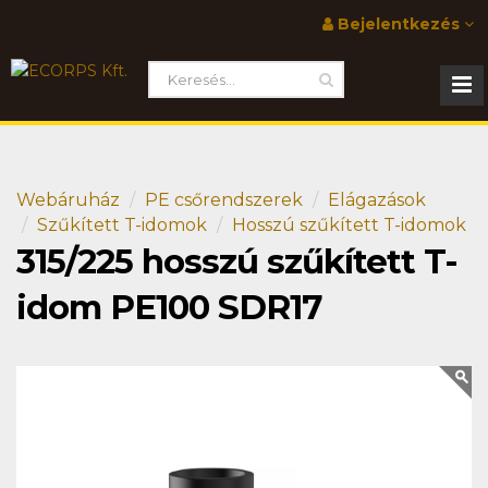
Bejelentkezés
Webáruház
PE csőrendszerek
Elágazások
Szűkített T-idomok
Hosszú szűkített T-idomok
315/225 hosszú szűkített T-
idom PE100 SDR17