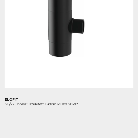
ELOFIT
315/225 hosszú szűkített T-idom PE100 SDR17