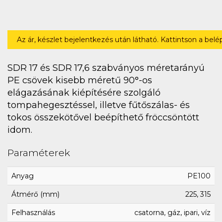
Az ár, készlet bejelentkezés után látható. Kattintson a bel
SDR 17 és SDR 17,6 szabványos méretarányú
PE csövek kisebb méretű 90°-os
elágazásának kiépítésére szolgáló
tompahegesztéssel, illetve fűtőszálas- és
tokos összekötővel beépíthető fröccsöntött
idom.
Paraméterek
Anyag
PE100
Átmérő (mm)
225, 315
Felhasználás
csatorna, gáz, ipari, víz