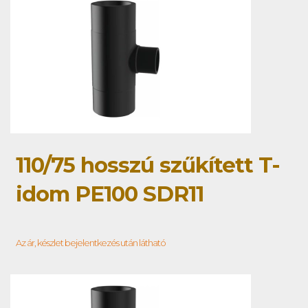
110/75 hosszú szűkített T-
idom PE100 SDR11
Az ár, készlet bejelentkezés után látható