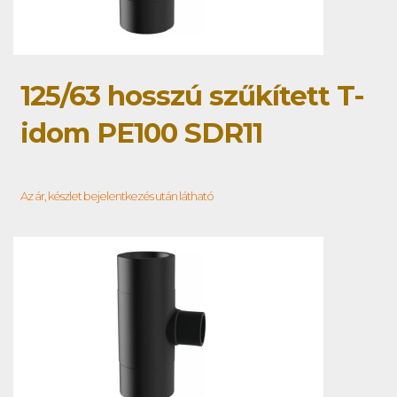
125/63 hosszú szűkített T-
idom PE100 SDR11
Az ár, készlet bejelentkezés után látható