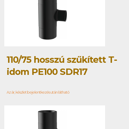
110/75 hosszú szűkített T-
idom PE100 SDR17
Az ár, készlet bejelentkezés után látható