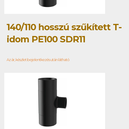
140/110 hosszú szűkített T-
idom PE100 SDR11
Az ár, készlet bejelentkezés után látható