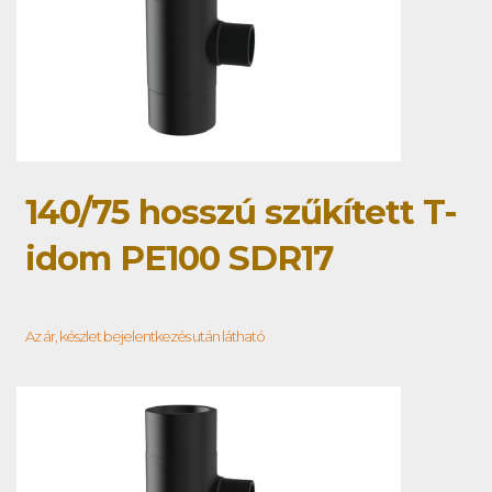
140/75 hosszú szűkített T-
idom PE100 SDR17
Az ár, készlet bejelentkezés után látható