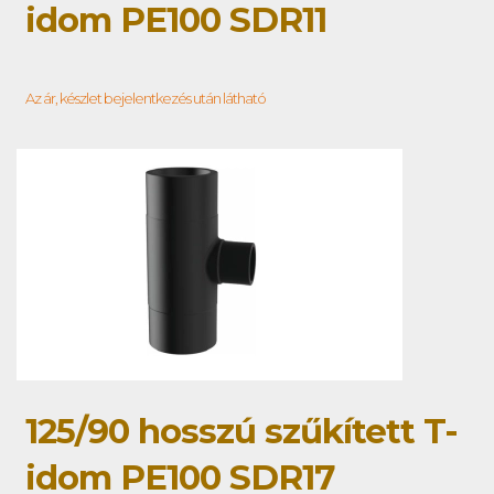
idom PE100 SDR11
Az ár, készlet bejelentkezés után látható
125/90 hosszú szűkített T-
idom PE100 SDR17