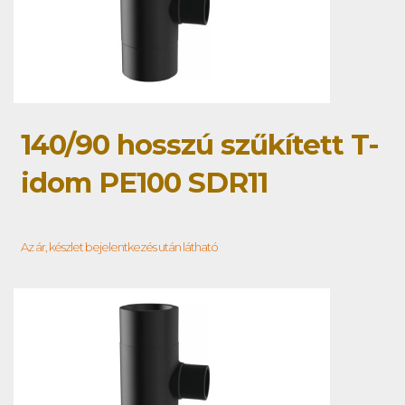
140/90 hosszú szűkített T-
idom PE100 SDR11
Az ár, készlet bejelentkezés után látható