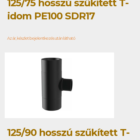
125/75 hosszú szűkített T-
idom PE100 SDR17
Az ár, készlet bejelentkezés után látható
125/90 hosszú szűkített T-