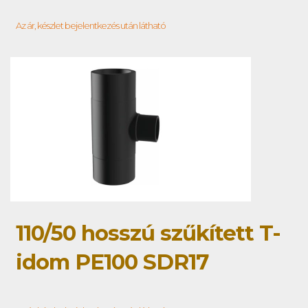
Az ár, készlet bejelentkezés után látható
110/50 hosszú szűkített T-
idom PE100 SDR17