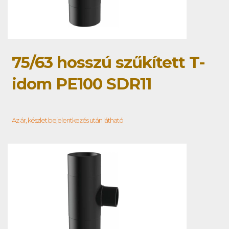
75/63 hosszú szűkített T-
idom PE100 SDR11
Az ár, készlet bejelentkezés után látható