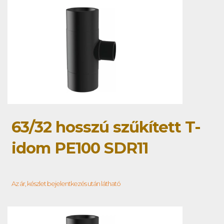
63/32 hosszú szűkített T-
idom PE100 SDR11
Az ár, készlet bejelentkezés után látható