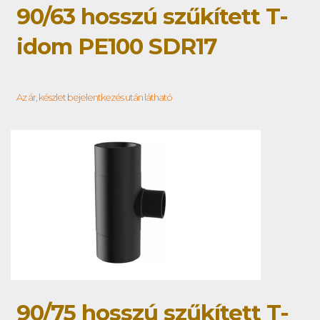
90/63 hosszú szűkített T-
idom PE100 SDR17
Az ár, készlet bejelentkezés után látható
90/75 hosszú szűkített T-