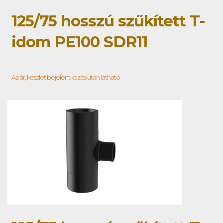
125/75 hosszú szűkített T-
idom PE100 SDR11
Az ár, készlet bejelentkezés után látható