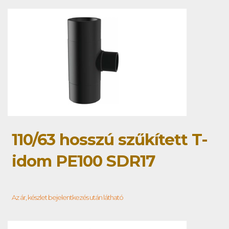
110/63 hosszú szűkített T-
idom PE100 SDR17
Az ár, készlet bejelentkezés után látható