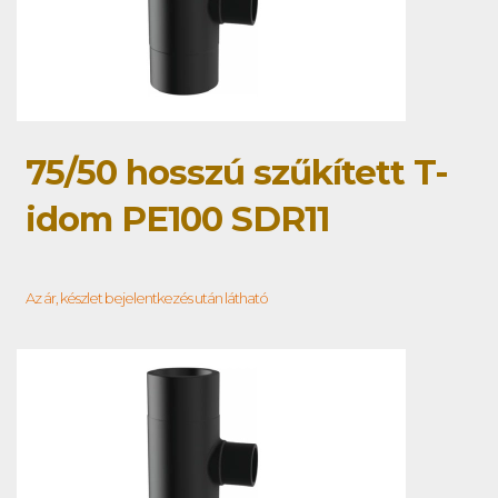
75/50 hosszú szűkített T-
idom PE100 SDR11
Az ár, készlet bejelentkezés után látható