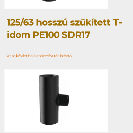
125/63 hosszú szűkített T-
idom PE100 SDR17
Az ár, készlet bejelentkezés után látható