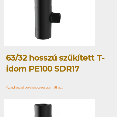
63/32 hosszú szűkített T-
idom PE100 SDR17
Az ár, készlet bejelentkezés után látható