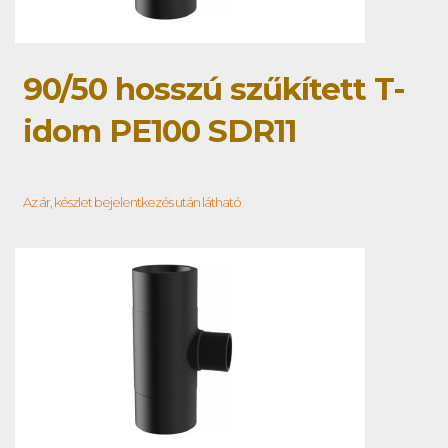
90/50 hosszú szűkített T-
idom PE100 SDR11
Az ár, készlet bejelentkezés után látható