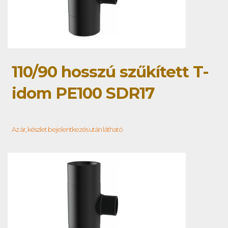
110/90 hosszú szűkített T-
idom PE100 SDR17
Az ár, készlet bejelentkezés után látható