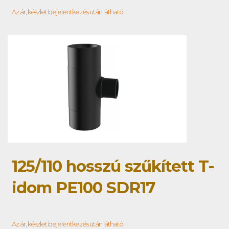
Az ár, készlet bejelentkezés után látható
125/110 hosszú szűkített T-
idom PE100 SDR17
Az ár, készlet bejelentkezés után látható