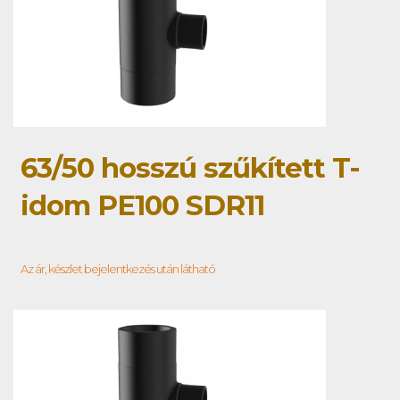
63/50 hosszú szűkített T-
idom PE100 SDR11
Az ár, készlet bejelentkezés után látható