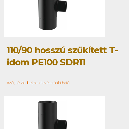
110/90 hosszú szűkített T-
idom PE100 SDR11
Az ár, készlet bejelentkezés után látható