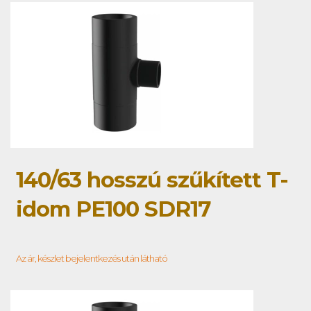
140/63 hosszú szűkített T-
idom PE100 SDR17
Az ár, készlet bejelentkezés után látható