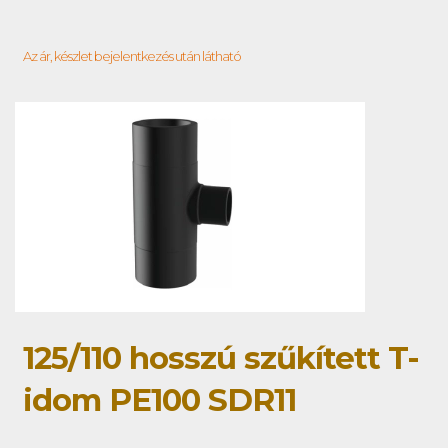
Az ár, készlet bejelentkezés után látható
125/110 hosszú szűkített T-
idom PE100 SDR11