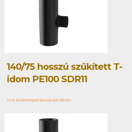
140/75 hosszú szűkített T-
idom PE100 SDR11
Az ár, készlet bejelentkezés után látható