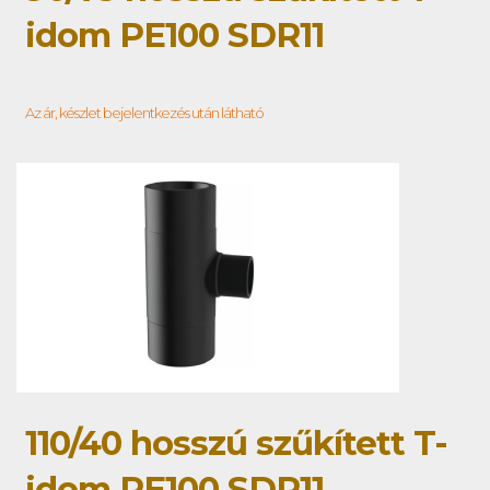
idom PE100 SDR11
Az ár, készlet bejelentkezés után látható
110/40 hosszú szűkített T-
idom PE100 SDR11