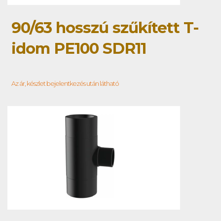
90/63 hosszú szűkített T-
idom PE100 SDR11
Az ár, készlet bejelentkezés után látható