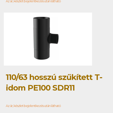
Az ár, készlet bejelentkezés után látható
110/63 hosszú szűkített T-
idom PE100 SDR11
Az ár, készlet bejelentkezés után látható