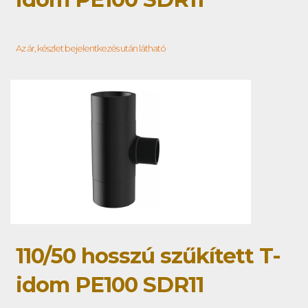
Az ár, készlet bejelentkezés után látható
110/50 hosszú szűkített T-
idom PE100 SDR11