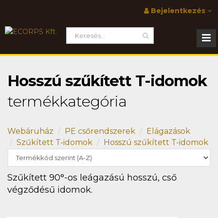
Bejelentkezés
Hosszú szűkített T-idomok
termékkategória
Webáruház
PE csőrendszerek
Elágazások
Szűkített T-idomok
Hosszú szűkített T-idomok
Szűkített 90°-os leágazású hosszú, cső
végződésű idomok.