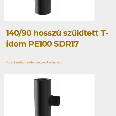
140/90 hosszú szűkített T-
idom PE100 SDR17
Az ár, készlet bejelentkezés után látható