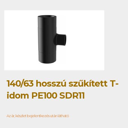
140/63 hosszú szűkített T-
idom PE100 SDR11
Az ár, készlet bejelentkezés után látható