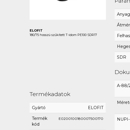
Para
Anyag
Átmér
ELOFIT
180/75 hosszú szűkített T-idom PE100 SDR17
Felhas
Hegesz
SDR
Dok
A-88/
Termékadatok
Méret
Gyártó
ELOFIT
Termék
E0200100180007500170
NUPI-E
kód