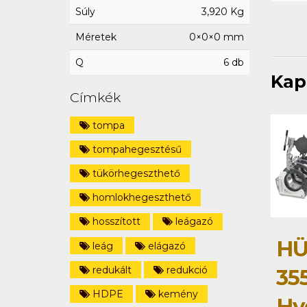
Súly
3,920 Kg
Méretek
0×0×0 mm
Q
6 db
Kap
Címkék
tompa
tompahegesztésű
tükörhegeszthető
homlokhegeszthető
hosszított
leágazó
HÜ
leág
elágazó
redukált
redukció
35
HDPE
kemény
Hy