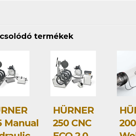
csolódó termékek
RNER
HÜRNER
HÜ
5 Manual
250 CNC
20
draulic
ECO 2.0
Wel