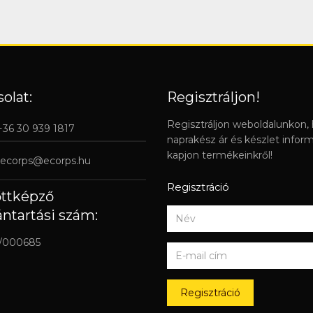
olat:
Regisztráljon!
Regisztráljon weboldalunkon,
 +36 30 939 1817
naprakész ár és készlet infor
kapjon termékeinkről!
ecorps@ecorps.hu
Regisztráció
őttképző
ántartási szám:
/000685
Regisztráció