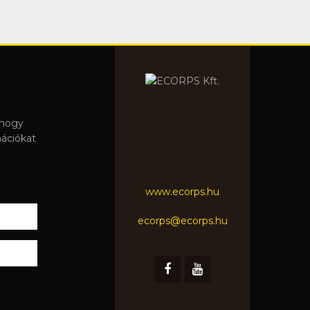
 hogy
mációkat
www.ecorps.hu
ecorps@ecorps.hu