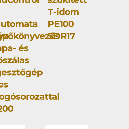
T-idom
automata
PE100
ép
yzőkönyvezős
SDR17
pa- és
őszálas
gesztőgép
jes
ogósorozattal
200