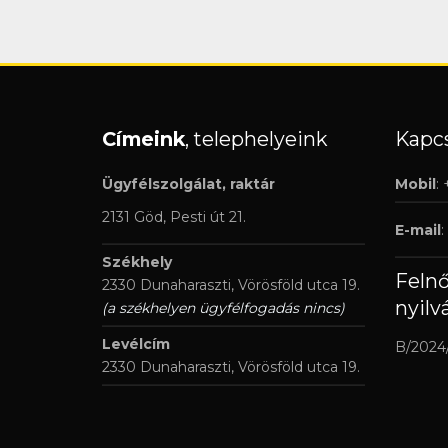
Címeink
, telephelyeink
Kapcs
Ügyfélszolgálat, raktár
Mobil
:
2131 Göd, Pesti út 21.
E-mail
:
Székhely
Feln
2330 Dunaharaszti, Vörösföld utca 19.
nyilv
(a székhelyen ügyfélfogadás nincs)
Levélcím
B/2024
2330 Dunaharaszti, Vörösföld utca 19.