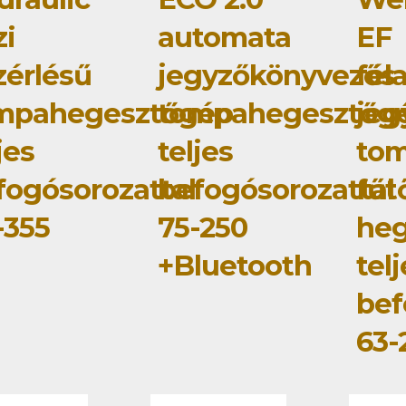
zi
automata
EF
zérlésű
jegyzőkönyvezős
fél
mpahegesztőgép
tompahegesztőg
jeg
jes
teljes
tom
fogósorozattal
befogósorozattal
fűt
-355
75-250
he
+Bluetooth
tel
bef
63-