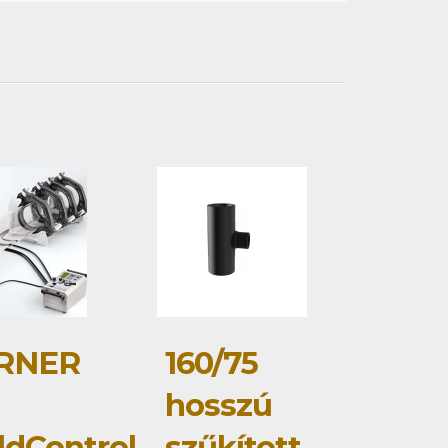
RNER
160/75
0
hosszú
dControl
szűkített