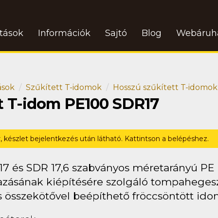
atások
Információk
Sajtó
Blog
Webáruh
ások
Szűkített T-idomok
Hosszú szűkített T-idomok
tt T-idom PE100 SDR17
r, készlet bejelentkezés után látható. Kattintson a belépéshez.
17 és SDR 17,6 szabványos méretarányú PE
zásának kiépítésére szolgáló tompahegeszté
s összekötővel beépíthető fröccsöntött ido