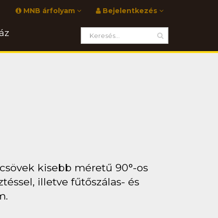
MNB árfolyam
Bejelentkezés
áz
 csövek kisebb méretű 90°-os
ssel, illetve fűtőszálas- és
m.