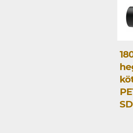
18
he
kö
PE
SD