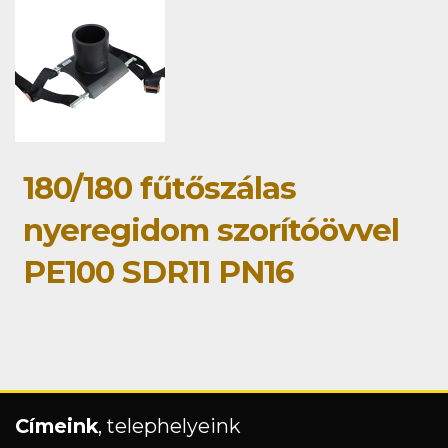
180/180 fűtőszálas
nyeregidom szorítóövvel
PE100 SDR11 PN16
Címeink
, telephelyeink