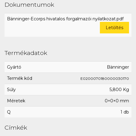
Dokumentumok
Bänninger-Ecorps hivatalos forgalmazói nyilatkozat.pdf
Letöltés
Termékadatok
Gyártó
Bänninger
Termék kód
E0200070180000030170
Súly
5,800 Kg
Méretek
0×0×0 mm
Q
1 db
Címkék