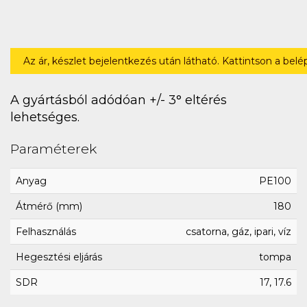
Az ár, készlet bejelentkezés után látható. Kattintson a bel
A gyártásból adódóan +/- 3° eltérés
lehetséges.
Paraméterek
Anyag
PE100
Átmérő (mm)
180
Felhasználás
csatorna, gáz, ipari, víz
Hegesztési eljárás
tompa
SDR
17, 17.6