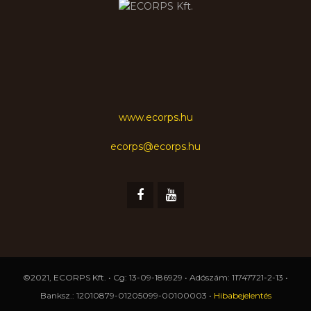
www.ecorps.hu
ecorps@ecorps.hu
©2021, ECORPS Kft. • Cg: 13-09-186929 • Adószám: 11747721-2-13 •
Banksz.: 12010879-01205099-00100003 •
Hibabejelentés