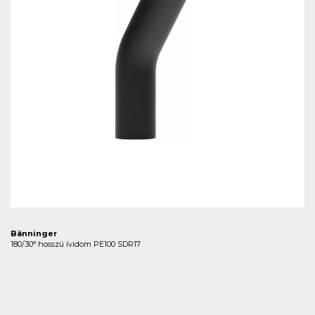
Bänninger
180/30° hosszú ívidom PE100 SDR17