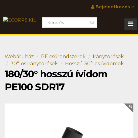
Bejelentkezés
Webáruház
PE csőrendszerek
Iránytörések
30°-os iránytörések
Hosszú 30°-os ívidomok
180/30° hosszú ívidom
PE100 SDR17