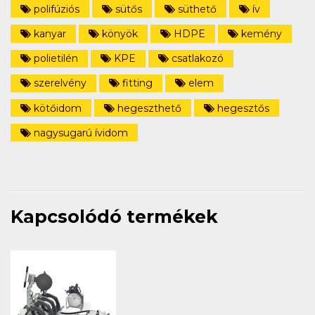
polifúziós
sütős
süthető
ív
kanyar
könyök
HDPE
kemény
polietilén
KPE
csatlakozó
szerelvény
fitting
elem
kötőidom
hegeszthető
hegesztős
nagysugarú ívidom
Kapcsolódó termékek