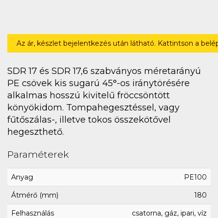
Az ár, készlet bejelentkezés után látható. Kattintson a bel
SDR 17 és SDR 17,6 szabványos méretarányú
PE csövek kis sugarú 45°-os iránytörésére
alkalmas hosszú kivitelű fröccsöntött
könyökidom. Tompahegesztéssel, vagy
fűtőszálas-, illetve tokos összekötővel
hegeszthető.
Paraméterek
Anyag
PE100
Átmérő (mm)
180
Felhasználás
csatorna, gáz, ipari, víz