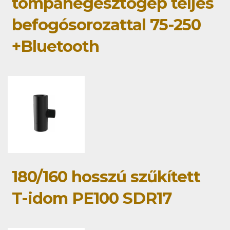
tompahegesztőgép teljes
befogósorozattal 75-250
+Bluetooth
180/160 hosszú szűkített
T-idom PE100 SDR17