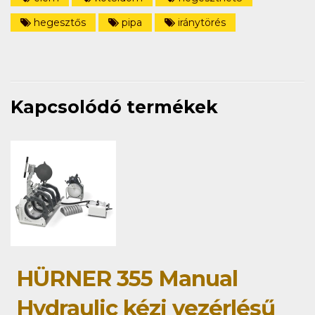
hegesztős
pipa
iránytörés
Kapcsolódó termékek
HÜRNER 355 Manual
Hydraulic kézi vezérlésű