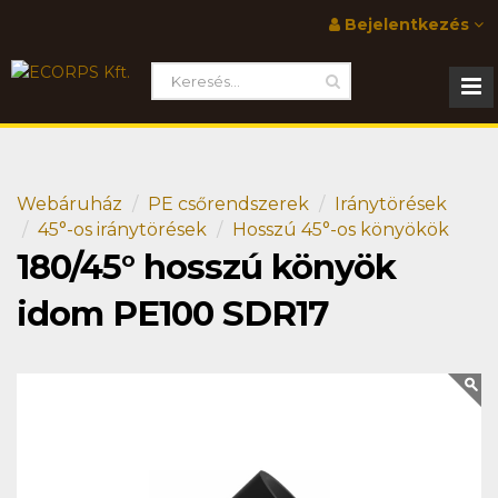
Bejelentkezés
Webáruház
PE csőrendszerek
Iránytörések
45°-os iránytörések
Hosszú 45°-os könyökök
180/45° hosszú könyök
idom PE100 SDR17