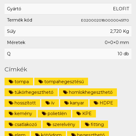
Gyártó
ELOFIT
Termék kód
E0200020180000045170
Súly
2,720 Kg
Méretek
0×0×0 mm
Q
10 db
Címkék
tompa
tompahegesztésű
tükörhegeszthető
homlokhegeszthető
hosszított
ív
kanyar
HDPE
kemény
polietilén
KPE
csatlakozó
szerelvény
fitting
elem
kötőidom
hegeszthető