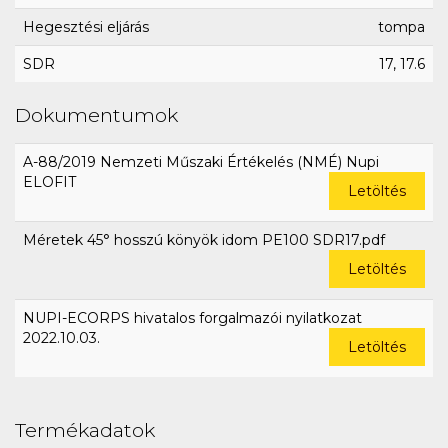
Hegesztési eljárás
tompa
SDR
17, 17.6
Dokumentumok
A-88/2019 Nemzeti Műszaki Értékelés (NMÉ) Nupi
ELOFIT
Letöltés
Méretek 45° hosszú könyök idom PE100 SDR17.pdf
Letöltés
NUPI-ECORPS hivatalos forgalmazói nyilatkozat
2022.10.03.
Letöltés
Termékadatok