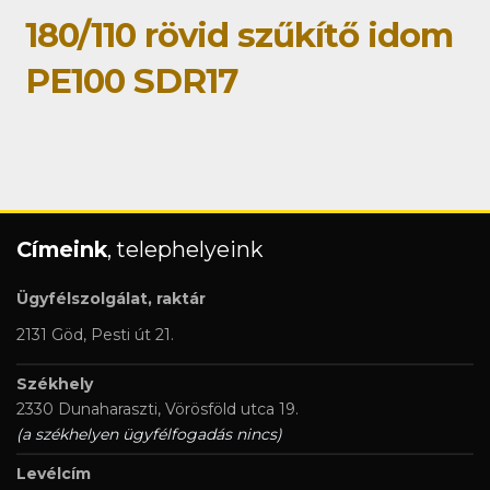
180/110 rövid szűkítő idom
PE100 SDR17
Címeink
, telephelyeink
Ügyfélszolgálat, raktár
2131 Göd, Pesti út 21.
Székhely
2330 Dunaharaszti, Vörösföld utca 19.
(a székhelyen ügyfélfogadás nincs)
Levélcím