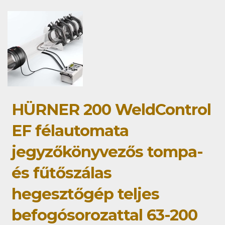
HÜRNER 200 WeldControl
EF félautomata
jegyzőkönyvezős tompa-
és fűtőszálas
hegesztőgép teljes
befogósorozattal 63-200