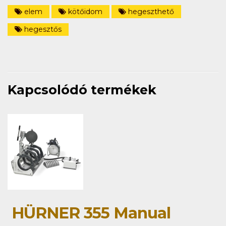
elem
kötőidom
hegeszthető
hegesztős
Kapcsolódó termékek
HÜRNER 355 Manual