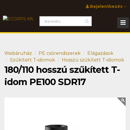
Bejelentkezés
Webáruház
PE csőrendszerek
Elágazások
Szűkített T-idomok
Hosszú szűkített T-idomok
180/110 hosszú szűkített T-
idom PE100 SDR17