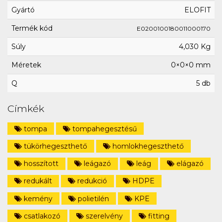
Gyártó
ELOFIT
Termék kód
E0200100180011000170
Súly
4,030 Kg
Méretek
0×0×0 mm
Q
5 db
Címkék
tompa
tompahegesztésű
tükörhegeszthető
homlokhegeszthető
hosszított
leágazó
leág
elágazó
redukált
redukció
HDPE
kemény
polietilén
KPE
csatlakozó
szerelvény
fitting