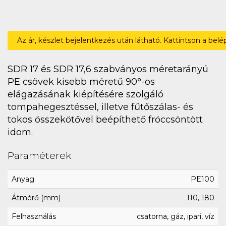
Az ár, készlet bejelentkezés után látható. Kattintson a bel
SDR 17 és SDR 17,6 szabványos méretarányú
PE csövek kisebb méretű 90°-os
elágazásának kiépítésére szolgáló
tompahegesztéssel, illetve fűtőszálas- és
tokos összekötővel beépíthető fröccsöntött
idom.
Paraméterek
Anyag
PE100
Átmérő (mm)
110, 180
Felhasználás
csatorna, gáz, ipari, víz