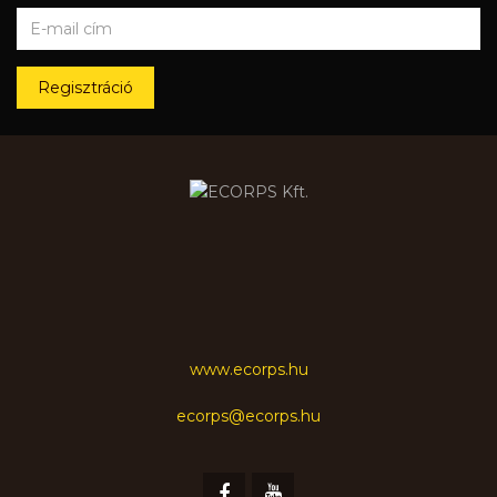
Regisztráció
www.ecorps.hu
ecorps@ecorps.hu