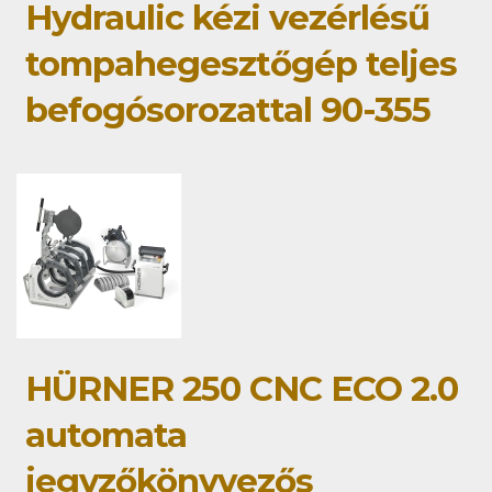
Hydraulic kézi vezérlésű
tompahegesztőgép teljes
befogósorozattal 90-355
HÜRNER 250 CNC ECO 2.0
automata
jegyzőkönyvezős