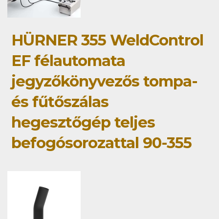
HÜRNER 355 WeldControl
EF félautomata
jegyzőkönyvezős tompa-
és fűtőszálas
hegesztőgép teljes
befogósorozattal 90-355