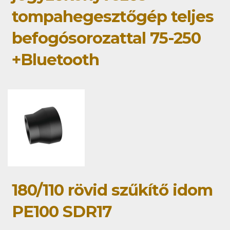
tompahegesztőgép teljes
befogósorozattal 75-250
+Bluetooth
180/110 rövid szűkítő idom
PE100 SDR17