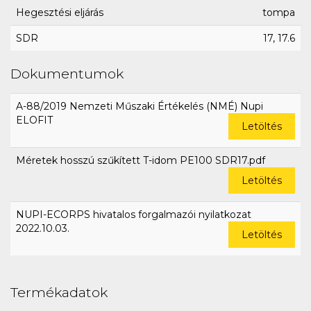
Hegesztési eljárás
tompa
SDR
17, 17.6
Dokumentumok
A-88/2019 Nemzeti Műszaki Értékelés (NMÉ) Nupi
ELOFIT
Letöltés
Méretek hosszú szűkített T-idom PE100 SDR17.pdf
Letöltés
NUPI-ECORPS hivatalos forgalmazói nyilatkozat
2022.10.03.
Letöltés
Termékadatok