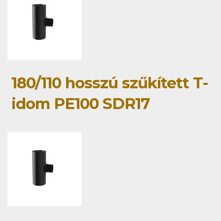
180/110 hosszú szűkített T-
idom PE100 SDR17