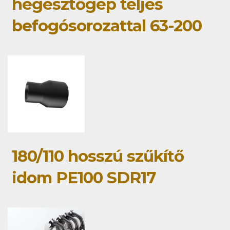
hegesztőgép teljes
befogósorozattal 63-200
180/110 hosszú szűkítő
idom PE100 SDR17