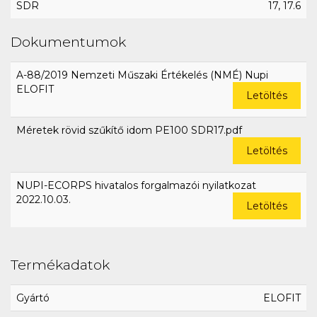
SDR
17, 17.6
Dokumentumok
A-88/2019 Nemzeti Műszaki Értékelés (NMÉ) Nupi
ELOFIT
Letöltés
Méretek rövid szűkítő idom PE100 SDR17.pdf
Letöltés
NUPI-ECORPS hivatalos forgalmazói nyilatkozat
2022.10.03.
Letöltés
Termékadatok
Gyártó
ELOFIT