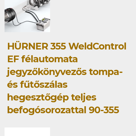
HÜRNER 355 WeldControl
EF félautomata
jegyzőkönyvezős tompa-
és fűtőszálas
hegesztőgép teljes
befogósorozattal 90-355