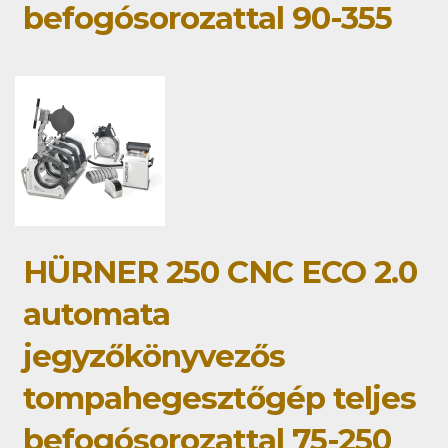
befogósorozattal 90-355
HÜRNER 250 CNC ECO 2.0
automata
jegyzőkönyvezős
tompahegesztőgép teljes
befogósorozattal 75-250