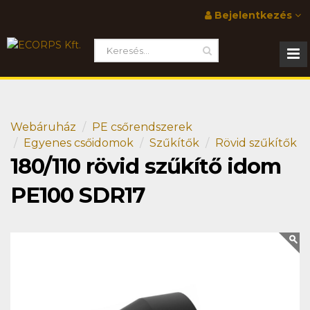
Bejelentkezés
Webáruház
PE csőrendszerek
Egyenes csőidomok
Szűkítők
Rövid szűkítők
180/110 rövid szűkítő idom
PE100 SDR17