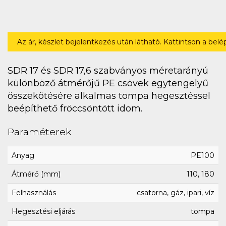
Az ár, készlet bejelentkezés után látható. Kattintson a bel
SDR 17 és SDR 17,6 szabványos méretarányú
különböző átmérőjű PE csövek egytengelyű
összekötésére alkalmas tompa hegesztéssel
beépíthető fröccsöntött idom.
Paraméterek
Anyag
PE100
Átmérő (mm)
110, 180
Felhasználás
csatorna, gáz, ipari, víz
Hegesztési eljárás
tompa