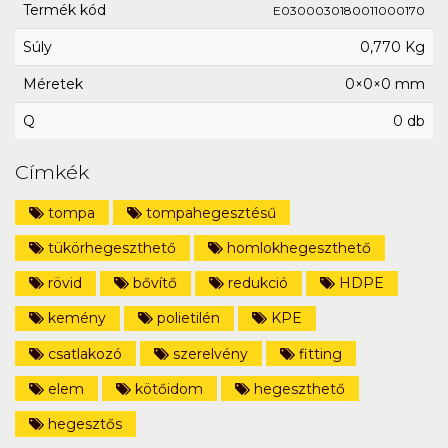
Termék kód
E0300030180011000170
Súly
0,770 Kg
Méretek
0×0×0 mm
Q
0 db
Címkék
tompa
tompahegesztésű
tükörhegeszthető
homlokhegeszthető
rövid
bővítő
redukció
HDPE
kemény
polietilén
KPE
csatlakozó
szerelvény
fitting
elem
kötőidom
hegeszthető
hegesztős