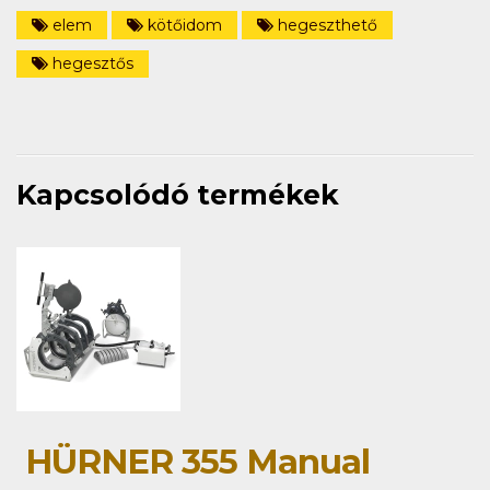
elem
kötőidom
hegeszthető
hegesztős
Kapcsolódó termékek
HÜRNER 355 Manual