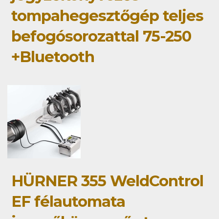
tompahegesztőgép teljes
befogósorozattal 75-250
+Bluetooth
HÜRNER 355 WeldControl
EF félautomata