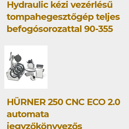
Hydraulic kézi vezérlésű
tompahegesztőgép teljes
befogósorozattal 90-355
HÜRNER 250 CNC ECO 2.0
automata
jegyzőkönyvezős