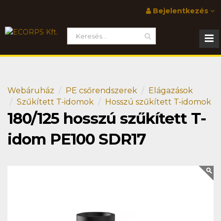
Bejelentkezés
Webáruház
PE csőrendszerek
Elágazások
Szűkített T-idomok
Hosszú szűkített T-idomok
180/125 hosszú szűkített T-
idom PE100 SDR17