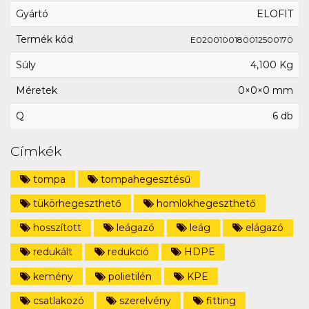
Gyártó
ELOFIT
Termék kód
E0200100180012500170
Súly
4,100 Kg
Méretek
0×0×0 mm
Q
6 db
Címkék
tompa
tompahegesztésű
tükörhegeszthető
homlokhegeszthető
hosszított
leágazó
leág
elágazó
redukált
redukció
HDPE
kemény
polietilén
KPE
csatlakozó
szerelvény
fitting