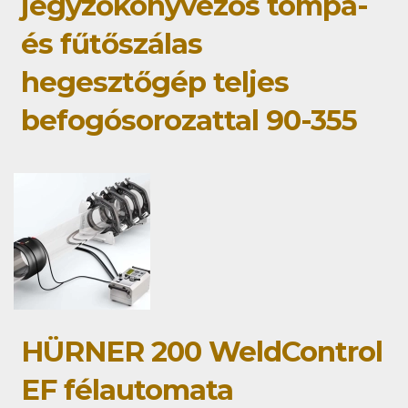
jegyzőkönyvezős tompa-
és fűtőszálas
hegesztőgép teljes
befogósorozattal 90-355
HÜRNER 200 WeldControl
EF félautomata