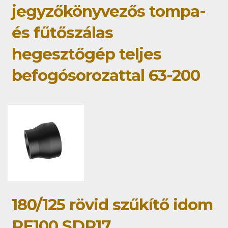
jegyzőkönyvezős tompa-
és fűtőszálas
hegesztőgép teljes
befogósorozattal 63-200
180/125 rövid szűkítő idom
PE100 SDR17