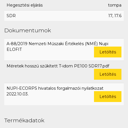
Hegesztési eljárás
tompa
SDR
17, 17.6
Dokumentumok
A-88/2019 Nemzeti Műszaki Értékelés (NMÉ) Nupi
ELOFIT
Letöltés
Méretek hosszú szűkített T-idom PE100 SDR17.pdf
Letöltés
NUPI-ECORPS hivatalos forgalmazói nyilatkozat
2022.10.03.
Letöltés
Termékadatok