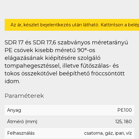
Az ár, készlet bejelentkezés után látható. Kattintson a bel
SDR 17 és SDR 17,6 szabványos méretarányú
PE csövek kisebb méretű 90°-os
elágazásának kiépítésére szolgáló
tompahegesztéssel, illetve fűtőszálas- és
tokos összekötővel beépíthető fröccsöntött
idom.
Paraméterek
Anyag
PE100
Átmérő (mm)
125, 180
Felhasználás
csatorna, gáz, ipari, víz