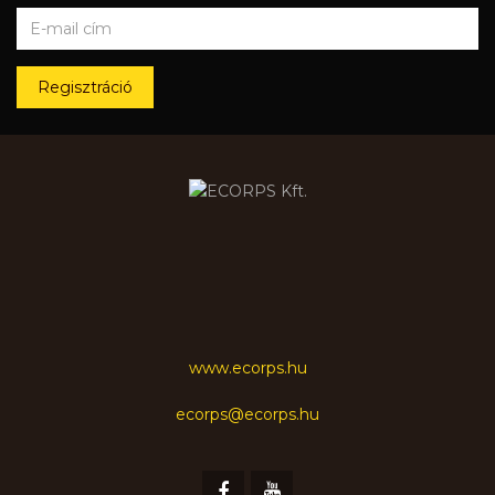
Regisztráció
www.ecorps.hu
ecorps@ecorps.hu