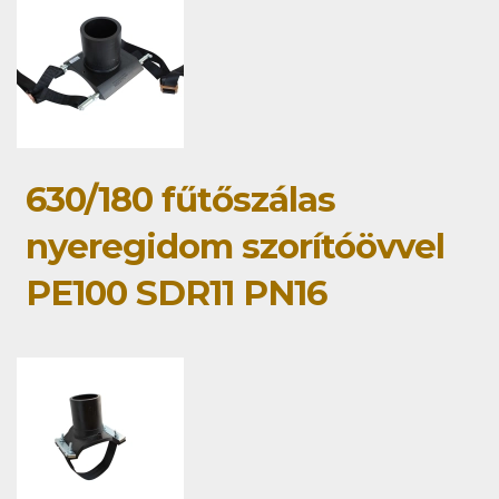
630/180 fűtőszálas
nyeregidom szorítóövvel
PE100 SDR11 PN16