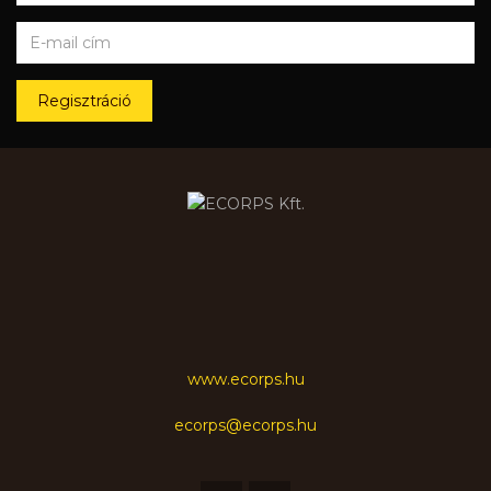
Regisztráció
www.ecorps.hu
ecorps@ecorps.hu