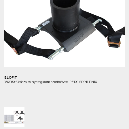
ELOFIT
180/180 fűtőszálas nyeregidom szorítóövvel PE100 SDR11 PN16