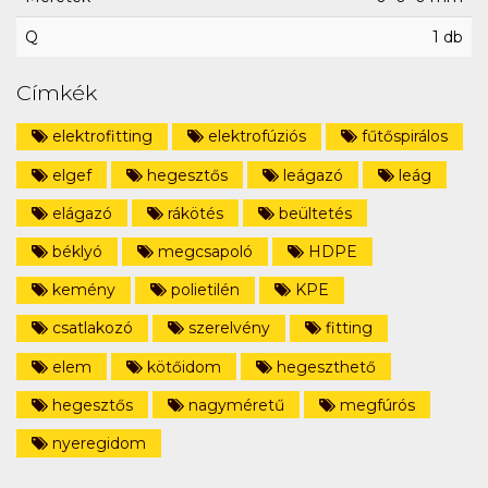
Q
1 db
Címkék
elektrofitting
elektrofúziós
fűtőspirálos
elgef
hegesztős
leágazó
leág
elágazó
rákötés
beültetés
béklyó
megcsapoló
HDPE
kemény
polietilén
KPE
csatlakozó
szerelvény
fitting
elem
kötőidom
hegeszthető
hegesztős
nagyméretű
megfúrós
nyeregidom