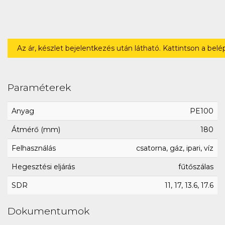
Az ár, készlet bejelentkezés után látható. Kattintson a bel
Paraméterek
Anyag
PE100
Átmérő (mm)
180
Felhasználás
csatorna, gáz, ipari, víz
Hegesztési eljárás
fűtőszálas
SDR
11, 17, 13.6, 17.6
Dokumentumok