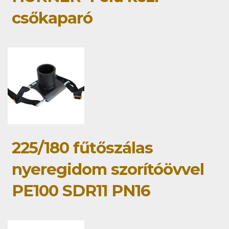
csőkaparó
225/180 fűtőszálas
nyeregidom szorítóövvel
PE100 SDR11 PN16