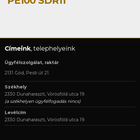
PE100 SDR11
Címeink
, telephelyeink
Ügyfélszolgálat, raktár
2131 Göd, Pesti út 21.
Székhely
2330 Dunaharaszti, Vörösföld utca 19.
(a székhelyen ügyfélfogadás nincs)
Levélcím
2330 Dunaharaszti, Vörösföld utca 19.