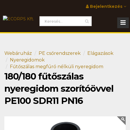
Bejelentkezés
Webáruház
PE csőrendszerek
Elágazások
Nyeregidomok
Fűtőszálas megfúró nélküli nyeregidom
180/180 fűtőszálas
nyeregidom szorítóövvel
PE100 SDR11 PN16