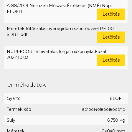
A-88/2019 Nemzeti Műszaki Értékelés (NMÉ) Nupi
ELOFIT
Letöltés
Méretek fűtőszálas nyeregidom szorítóövvel PE100
SDR11.pdf
Letöltés
NUPI-ECORPS hivatalos forgalmazói nyilatkozat
2022.10.03.
Letöltés
Termékadatok
Gyártó
ELOFIT
Termék kód
E0100140180018000110
Súly
6,750 Kg
Méretek
0×0×0 mm