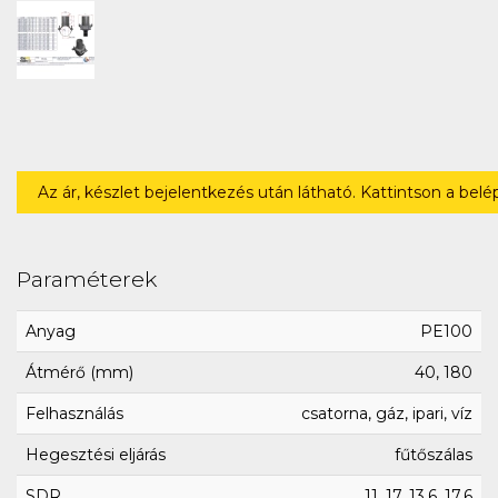
Az ár, készlet bejelentkezés után látható. Kattintson a bel
Paraméterek
Anyag
PE100
Átmérő (mm)
40, 180
Felhasználás
csatorna, gáz, ipari, víz
Hegesztési eljárás
fűtőszálas
SDR
11, 17, 13.6, 17.6