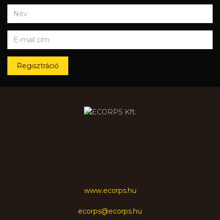
Regisztráció
www.ecorps.hu
ecorps@ecorps.hu