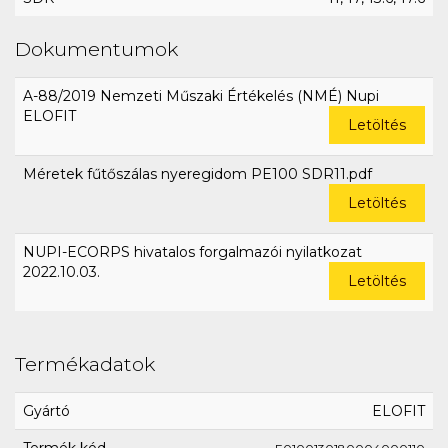
Dokumentumok
A-88/2019 Nemzeti Műszaki Értékelés (NMÉ) Nupi
ELOFIT
Letöltés
Méretek fűtőszálas nyeregidom PE100 SDR11.pdf
Letöltés
NUPI-ECORPS hivatalos forgalmazói nyilatkozat
2022.10.03.
Letöltés
Termékadatok
Gyártó
ELOFIT