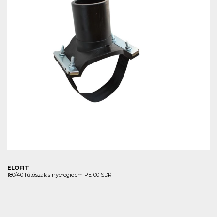
ELOFIT
180/40 fűtőszálas nyeregidom PE100 SDR11