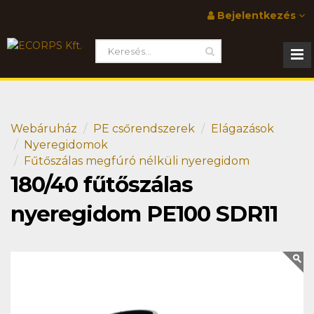
Bejelentkezés
Webáruház
PE csőrendszerek
Elágazások
Nyeregidomok
Fűtőszálas megfúró nélküli nyeregidom
180/40 fűtőszálas
nyeregidom PE100 SDR11