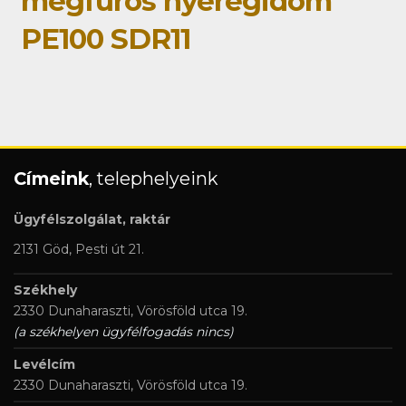
megfúrós nyeregidom
PE100 SDR11
Címeink
, telephelyeink
Ügyfélszolgálat, raktár
2131 Göd, Pesti út 21.
Székhely
2330 Dunaharaszti, Vörösföld utca 19.
(a székhelyen ügyfélfogadás nincs)
Levélcím
2330 Dunaharaszti, Vörösföld utca 19.