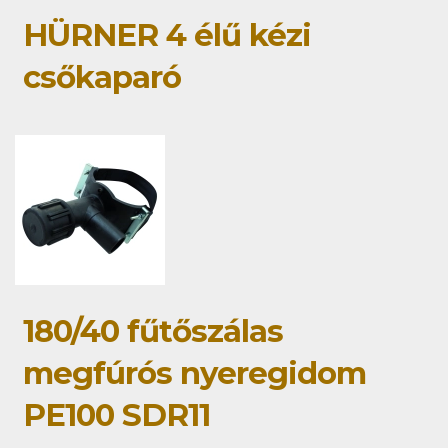
HÜRNER 4 élű kézi
csőkaparó
180/40 fűtőszálas
megfúrós nyeregidom
PE100 SDR11