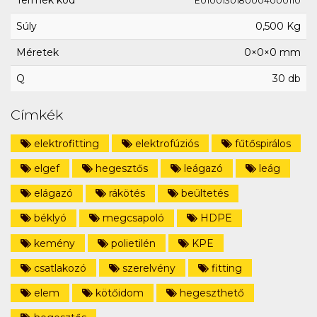
Termék kód
E0100130180004000110
Súly
0,500 Kg
Méretek
0×0×0 mm
Q
30 db
Címkék
elektrofitting
elektrofúziós
fűtőspirálos
elgef
hegesztős
leágazó
leág
elágazó
rákötés
beültetés
béklyó
megcsapoló
HDPE
kemény
polietilén
KPE
csatlakozó
szerelvény
fitting
elem
kötőidom
hegeszthető