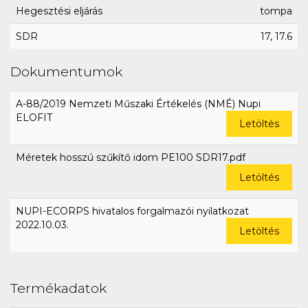
Hegesztési eljárás
tompa
SDR
17, 17.6
Dokumentumok
A-88/2019 Nemzeti Műszaki Értékelés (NMÉ) Nupi
ELOFIT
Letöltés
Méretek hosszú szűkítő idom PE100 SDR17.pdf
Letöltés
NUPI-ECORPS hivatalos forgalmazói nyilatkozat
2022.10.03.
Letöltés
Termékadatok