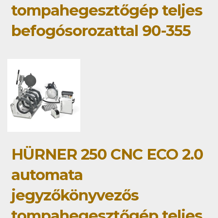
tompahegesztőgép teljes
befogósorozattal 90-355
HÜRNER 250 CNC ECO 2.0
automata
jegyzőkönyvezős
tompahegesztőgép teljes