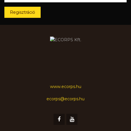
Regisztráció
www.ecorps.hu
ecorps@ecorps.hu