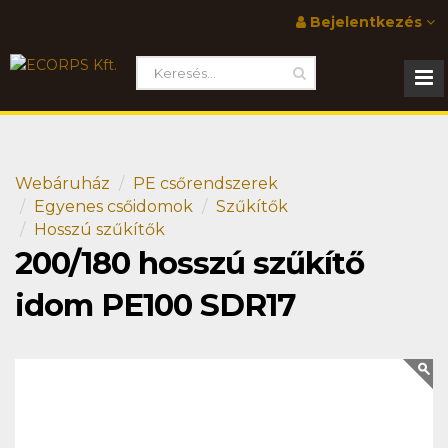
Bejelentkezés
Webáruház
PE csőrendszerek
Egyenes csőidomok
Szűkítők
Hosszú szűkítők
200/180 hosszú szűkítő
idom PE100 SDR17