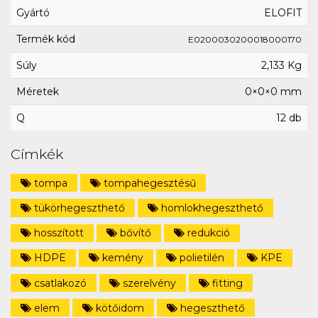
Gyártó
ELOFIT
Termék kód
E0200030200018000170
Súly
2,133 Kg
Méretek
0×0×0 mm
Q
12 db
Címkék
tompa
tompahegesztésű
tükörhegeszthető
homlokhegeszthető
hosszított
bővítő
redukció
HDPE
kemény
polietilén
KPE
csatlakozó
szerelvény
fitting
elem
kötőidom
hegeszthető