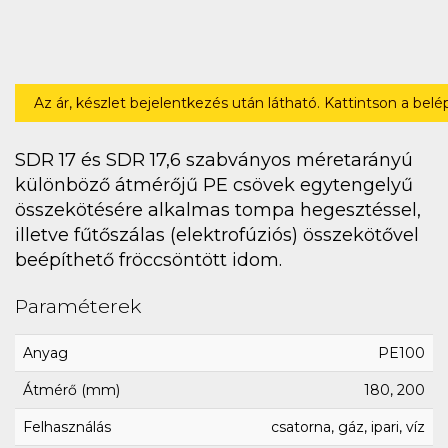
Az ár, készlet bejelentkezés után látható. Kattintson a bel
SDR 17 és SDR 17,6 szabványos méretarányú
különböző átmérőjű PE csövek egytengelyű
összekötésére alkalmas tompa hegesztéssel,
illetve fűtőszálas (elektrofúziós) összekötővel
beépíthető fröccsöntött idom.
Paraméterek
Anyag
PE100
Átmérő (mm)
180, 200
Felhasználás
csatorna, gáz, ipari, víz