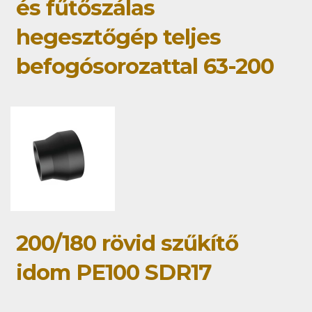
és fűtőszálas
hegesztőgép teljes
befogósorozattal 63-200
200/180 rövid szűkítő
idom PE100 SDR17