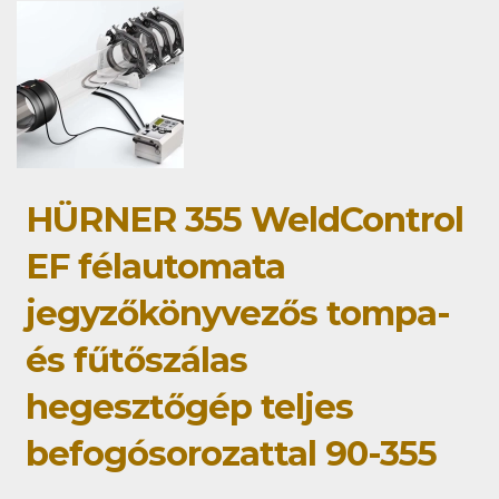
HÜRNER 355 WeldControl
EF félautomata
jegyzőkönyvezős tompa-
és fűtőszálas
hegesztőgép teljes
befogósorozattal 90-355