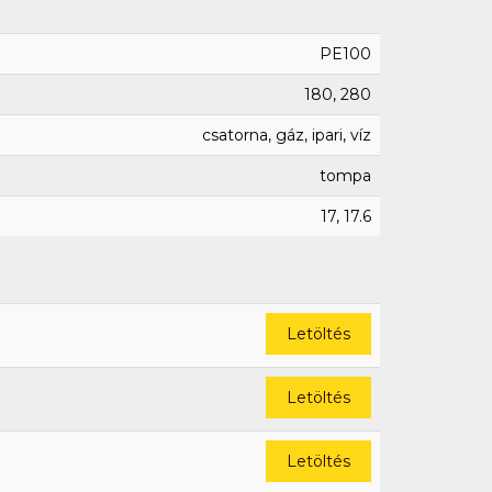
PE100
180, 280
csatorna, gáz, ipari, víz
tompa
17, 17.6
Letöltés
Letöltés
Letöltés