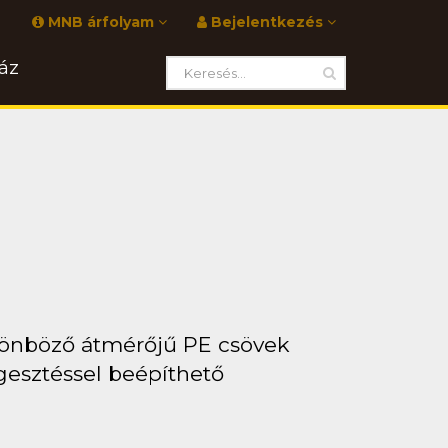
MNB árfolyam
Bejelentkezés
áz
lönböző átmérőjű PE csövek
esztéssel beépíthető