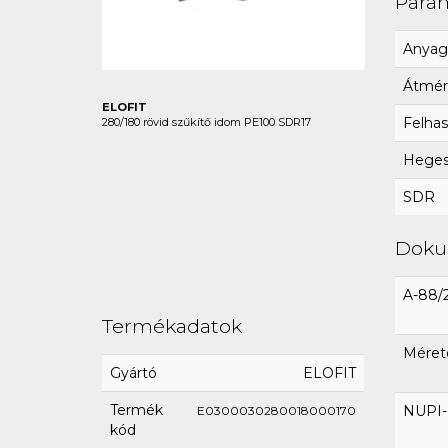
Para
Anyag
Átmér
ELOFIT
Felhas
280/180 rövid szűkítő idom PE100 SDR17
Hegesz
SDR
Dok
A-88/
Termékadatok
Méret
Gyártó
ELOFIT
Termék
NUPI-E
E0300030280018000170
kód