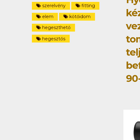
szerelvény
fitting
ké
elem
kötőidom
ve
hegeszthető
to
hegesztős
tel
be
90