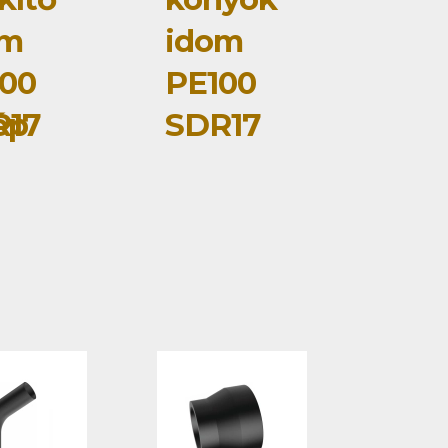
om
idom
00
PE100
ép
R17
SDR17