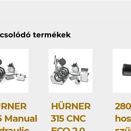
csolódó termékek
RNER
HÜRNER
280
5 Manual
315 CNC
hos
draulic
ECO 2.0
szű