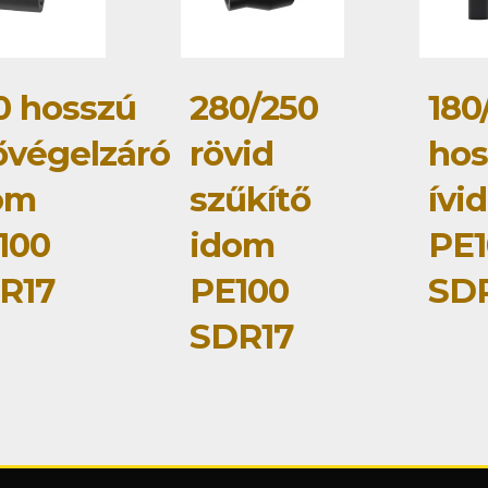
0 hosszú
280/250
180
ővégelzáró
rövid
hos
om
szűkítő
ívi
100
idom
PE1
R17
PE100
SD
SDR17