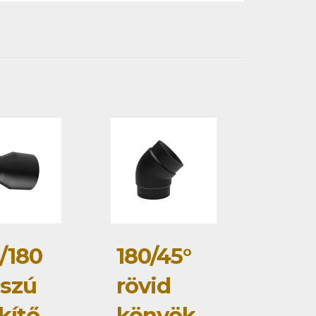
/180
180/45°
szú
rövid
kítő
könyök