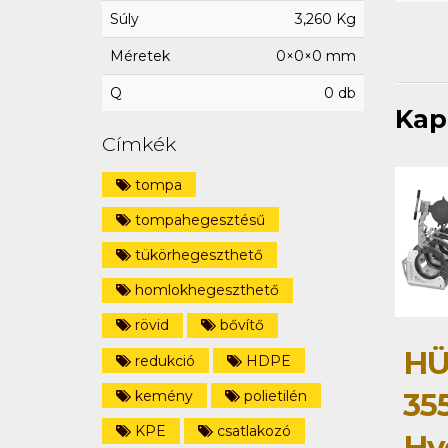
Súly
3,260 Kg
Méretek
0×0×0 mm
Q
0 db
Kap
Címkék
tompa
tompahegesztésű
tükörhegeszthető
homlokhegeszthető
rövid
bővítő
HÜ
redukció
HDPE
35
kemény
polietilén
KPE
csatlakozó
Hy