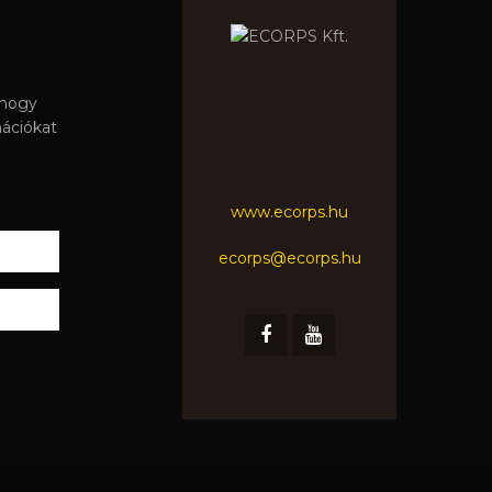
 hogy
mációkat
www.ecorps.hu
ecorps@ecorps.hu