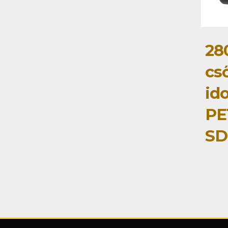
28
cs
id
PE
SD