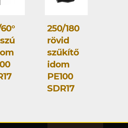
/60°
250/180
szú
rövid
dom
szűkítő
00
idom
R17
PE100
SDR17