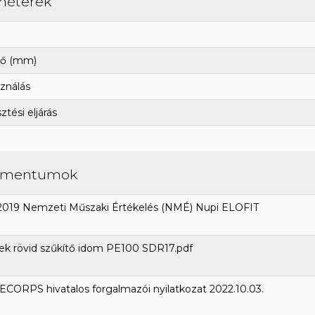
méterek
ő (mm)
ználás
tési eljárás
umentumok
2019 Nemzeti Műszaki Értékelés (NMÉ) Nupi ELOFIT
ek rövid szűkítő idom PE100 SDR17.pdf
CORPS hivatalos forgalmazói nyilatkozat 2022.10.03.