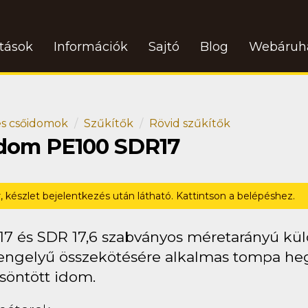
atások
Információk
Sajtó
Blog
Webáruh
s csőidomok
Szűkítők
Rövid szűkítők
 idom PE100 SDR17
r, készlet bejelentkezés után látható. Kattintson a belépéshez.
17 és SDR 17,6 szabványos méretarányú kü
engelyű összekötésére alkalmas tompa heg
söntött idom.