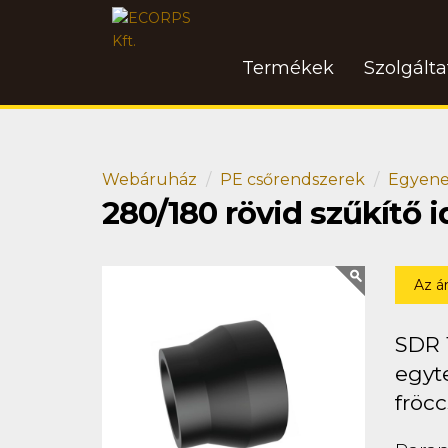
Termékek
Szolgált
Webáruház
PE csőrendszerek
Egyene
280/180 rövid szűkítő
Az á
SDR 
egyt
fröcc