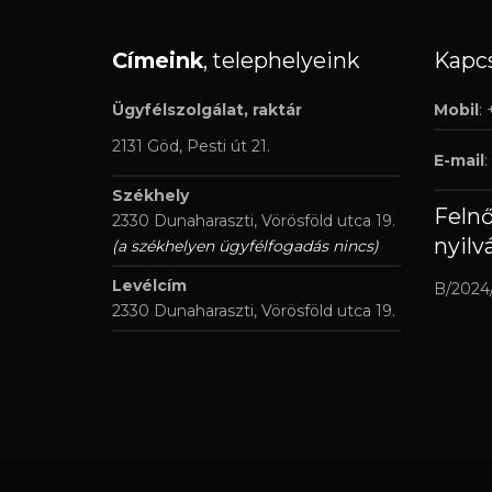
Címeink
, telephelyeink
Kapcs
Ügyfélszolgálat, raktár
Mobil
:
2131 Göd, Pesti út 21.
E-mail
:
Székhely
Feln
2330 Dunaharaszti, Vörösföld utca 19.
nyilv
(a székhelyen ügyfélfogadás nincs)
Levélcím
B/2024
2330 Dunaharaszti, Vörösföld utca 19.