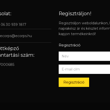
olat:
Regisztráljon!
Regisztráljon weboldalunkon,
 +36 30 939 1817
naprakész ár és készlet infor
kapjon termékeinkről!
ecorps@ecorps.hu
Regisztráció
őttképző
ántartási szám:
/000685
Regisztráció