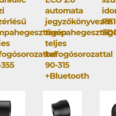
zi
automata
id
zérlésű
jegyzőkönyvezős
PE1
mpahegesztőgép
tompahegesztőg
SD
jes
teljes
fogósorozattal
befogósorozattal
-355
90-315
+Bluetooth