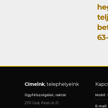
he
tel
be
63
Címeink
, telephelyeink
Kapcs
Ügyfélszolgálat, raktár
Mobil
:
2131 Göd, Pesti út 21.
E-mail
: