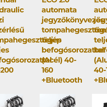
draulic
automata
au
zi
jegyzőkönyvezős
jeg
zérlésű
tompahegesztőg
to
mpahegesztőgép
teljes
tel
jes
befogósorozattal
bef
fogósorozattal
(Acél) 40-
(Al
-200
160
40-
+Bluetooth
+Bl