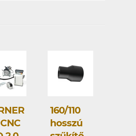
RNER
160/110
 CNC
hosszú
 2.0
szűkítő