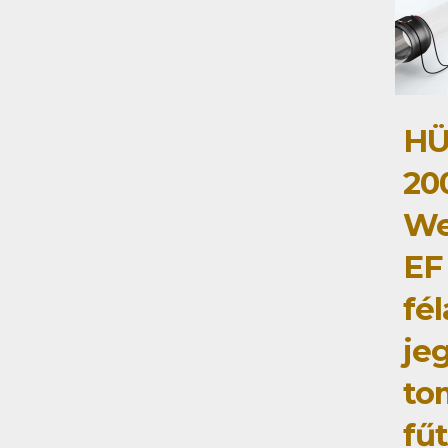
HÜ
20
We
EF
fé
je
to
fű