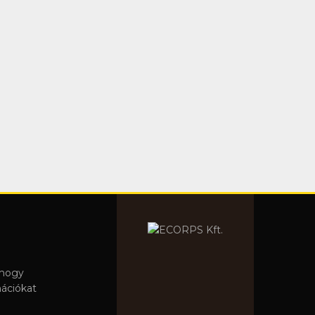
 hogy
mációkat