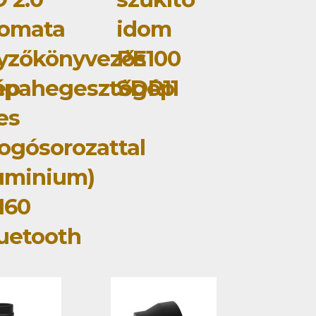
tomata
idom
yzőkönyvezős
PE100
ép
mpahegesztőgép
SDR11
jes
ogósorozattal
uminium)
160
uetooth