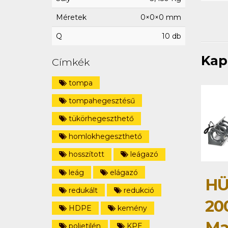
Méretek
0×0×0 mm
Q
10 db
Kap
Címkék
tompa
tompahegesztésű
tükörhegeszthető
homlokhegeszthető
hosszított
leágazó
leág
elágazó
HÜ
redukált
redukció
20
HDPE
kemény
Ma
polietilén
KPE