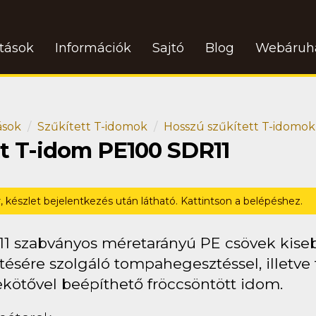
atások
Információk
Sajtó
Blog
Webáruh
ások
Szűkített T-idomok
Hosszú szűkített T-idomok
tt T-idom PE100 SDR11
r, készlet bejelentkezés után látható. Kattintson a belépéshez.
11 szabványos méretarányú PE csövek kise
tésére szolgáló tompahegesztéssel, illetve 
ekötővel beépíthető fröccsöntött idom.