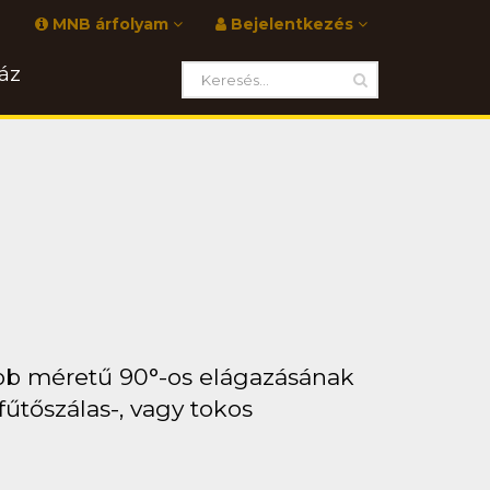
MNB árfolyam
Bejelentkezés
áz
bb méretű 90°-os elágazásának
fűtőszálas-, vagy tokos