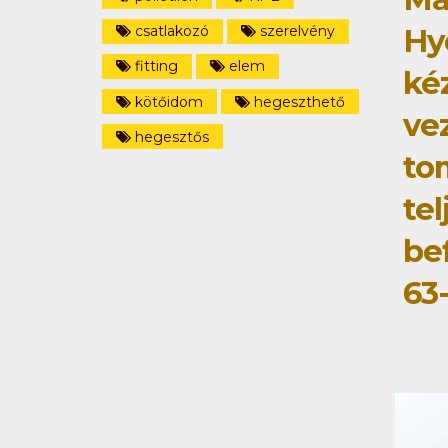
Hy
csatlakozó
szerelvény
fitting
elem
ké
kötőidom
hegeszthető
ve
hegesztős
to
tel
be
63