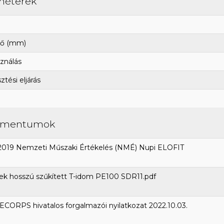
méterek
ő (mm)
ználás
tési eljárás
umentumok
2019 Nemzeti Műszaki Értékelés (NMÉ) Nupi ELOFIT
ek hosszú szűkített T-idom PE100 SDR11.pdf
CORPS hivatalos forgalmazói nyilatkozat 2022.10.03.