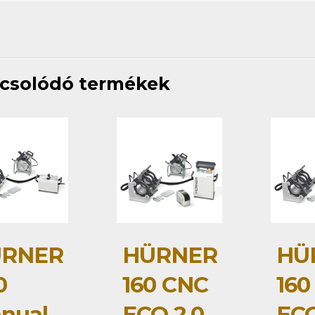
csolódó termékek
RNER
HÜRNER
HÜ
0
160 CNC
160
nual
ECO 2.0
ECO