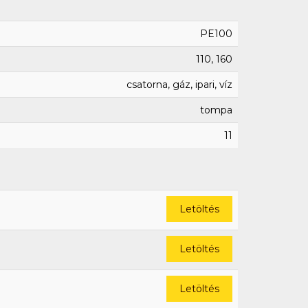
PE100
110, 160
csatorna, gáz, ipari, víz
tompa
11
Letöltés
Letöltés
Letöltés