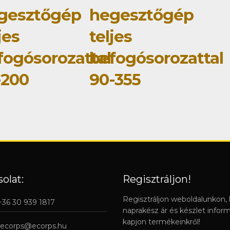
gesztőgép
hegesztőgép
jes
teljes
fogósorozattal
befogósorozattal
-200
90-355
olat:
Regisztráljon!
Regisztráljon weboldalunkon,
 +36 30 939 1817
naprakész ár és készlet infor
kapjon termékeinkről!
ecorps@ecorps.hu