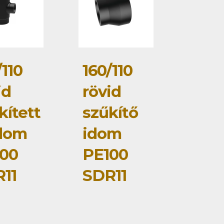
/110
160/110
id
rövid
kített
szűkítő
dom
idom
00
PE100
11
SDR11