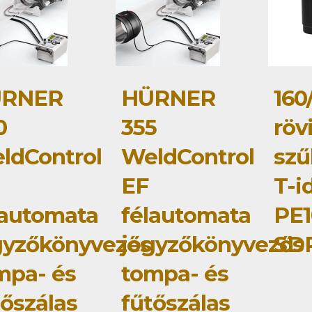
RNER
HÜRNER
160
0
355
röv
ldControl
WeldControl
szű
EF
T-i
lautomata
félautomata
PE1
gyzőkönyvezős
jegyzőkönyvezős
SDR
mpa- és
tompa- és
tőszálas
fűtőszálas