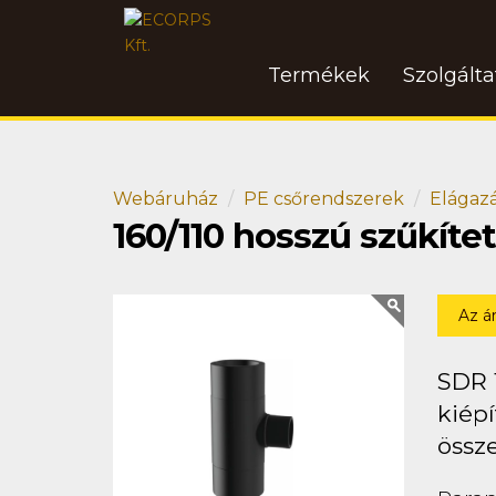
Termékek
Szolgált
Webáruház
PE csőrendszerek
Elágaz
160/110 hosszú szűkíte
Az á
SDR 
kiépí
össz