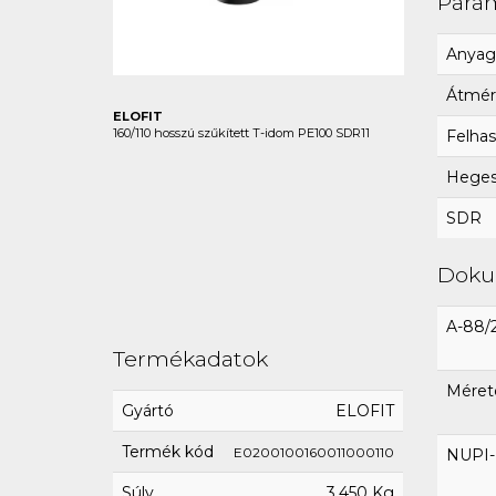
Para
Anyag
Átmér
ELOFIT
160/110 hosszú szűkített T-idom PE100 SDR11
Felhas
Hegesz
SDR
Dok
A-88/
Termékadatok
Méret
Gyártó
ELOFIT
Termék kód
E0200100160011000110
NUPI-E
Súly
3,450 Kg