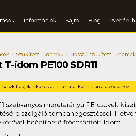
atások
Információk
Sajtó
Blog
Webáruh
ások
Szűkített T-idomok
Hosszú szűkített T-idomok
tt T-idom PE100 SDR11
r, készlet bejelentkezés után látható. Kattintson a belépéshez.
11 szabványos méretarányú PE csövek kise
tésére szolgáló tompahegesztéssel, illetve 
ekötővel beépíthető fröccsöntött idom.