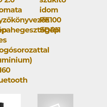
tomata
idom
yzőkönyvezős
PE100
ép
mpahegesztőgép
SDR11
jes
ogósorozattal
uminium)
160
uetooth