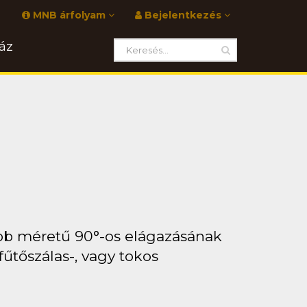
MNB árfolyam
Bejelentkezés
áz
bb méretű 90°-os elágazásának
fűtőszálas-, vagy tokos