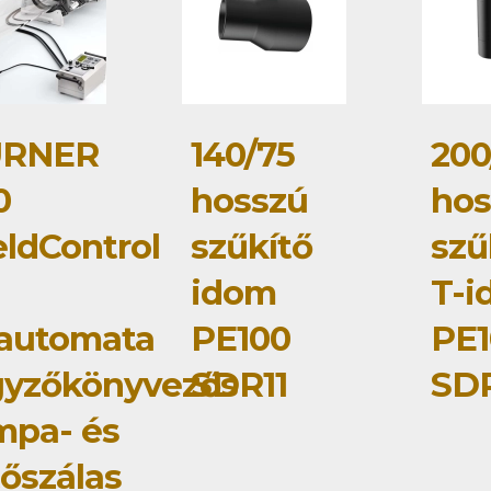
RNER
140/75
200
0
hosszú
hos
ldControl
szűkítő
szű
idom
T-i
lautomata
PE100
PE1
gyzőkönyvezős
SDR11
SDR
mpa- és
tőszálas