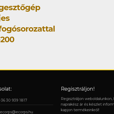
gesztőgép
jes
fogósorozattal
-200
olat:
Regisztráljon!
Regisztráljon weboldalunkon,
 +36 30 939 1817
naprakész ár és készlet infor
kapjon termékeinkről!
ecorps@ecorps.hu