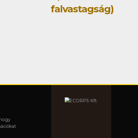
falvastagság)
 hogy
mációkat