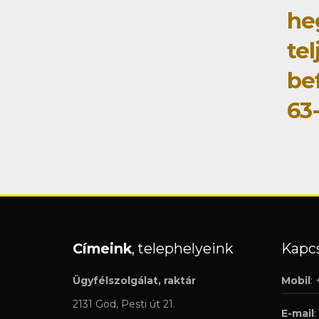
he
tel
be
63
Címeink
, telephelyeink
Kapcs
Ügyfélszolgálat, raktár
Mobil
:
2131 Göd, Pesti út 21.
E-mail
: