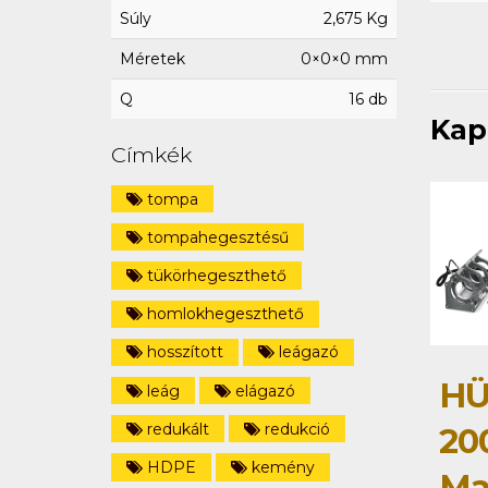
Súly
2,675 Kg
Méretek
0×0×0 mm
Q
16 db
Kap
Címkék
tompa
tompahegesztésű
tükörhegeszthető
homlokhegeszthető
hosszított
leágazó
HÜ
leág
elágazó
redukált
redukció
20
HDPE
kemény
Ma