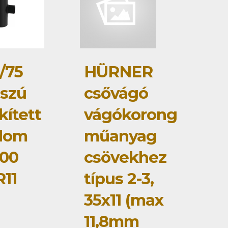
/75
HÜRNER
szú
csővágó
kített
vágókorong
dom
műanyag
00
csövekhez
11
típus 2-3,
35x11 (max
11,8mm