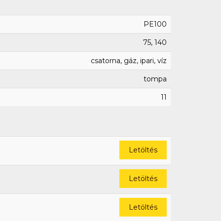
PE100
75, 140
csatorna, gáz, ipari, víz
tompa
11
Letöltés
Letöltés
Letöltés