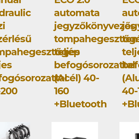
draulic
automata
au
zi
jegyzőkönyvezős
jeg
zérlésű
tompahegesztőg
to
mpahegesztőgép
teljes
tel
jes
befogósorozattal
bef
fogósorozattal
(Acél) 40-
(Al
-200
160
40-
+Bluetooth
+Bl