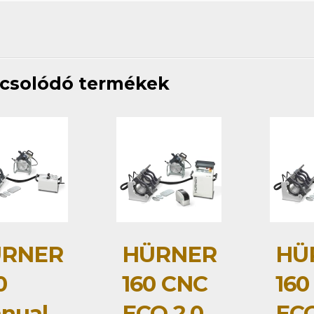
csolódó termékek
RNER
HÜRNER
HÜ
0
160 CNC
160
nual
ECO 2.0
ECO