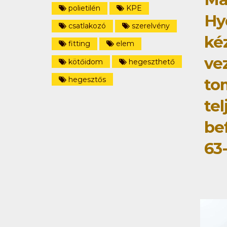
polietilén
KPE
Hy
csatlakozó
szerelvény
ké
fitting
elem
ve
kötőidom
hegeszthető
hegesztős
to
tel
be
63