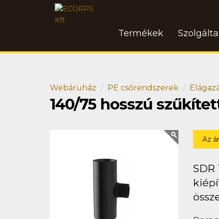
Termékek
Szolgált
Webáruház
PE csőrendszerek
Elágaz
140/75 hosszú szűkíte
Az á
SDR 
kiépí
össz