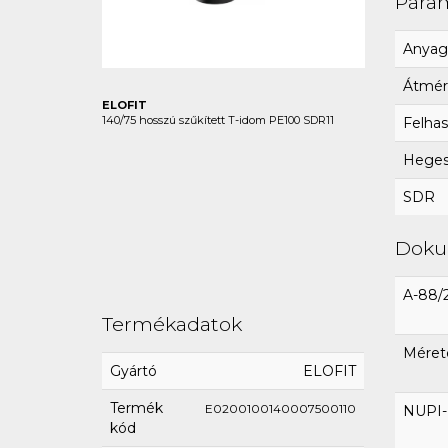
Para
Anyag
Átmér
ELOFIT
140/75 hosszú szűkített T-idom PE100 SDR11
Felhas
Hegesz
SDR
Dok
A-88/
Termékadatok
Méret
Gyártó
ELOFIT
Termék
E0200100140007500110
NUPI-E
kód