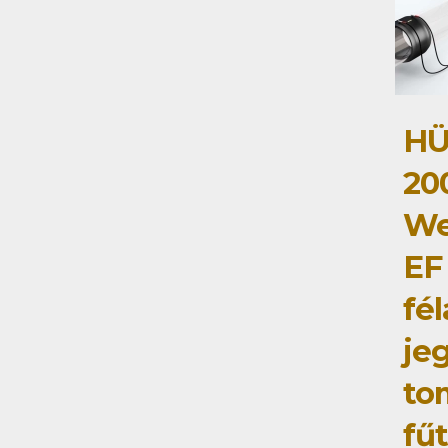
HÜ
20
We
EF
fé
je
to
fű