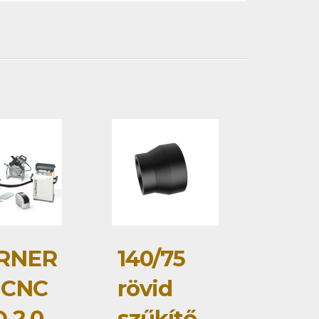
RNER
140/75
 CNC
rövid
 2.0
szűkítő