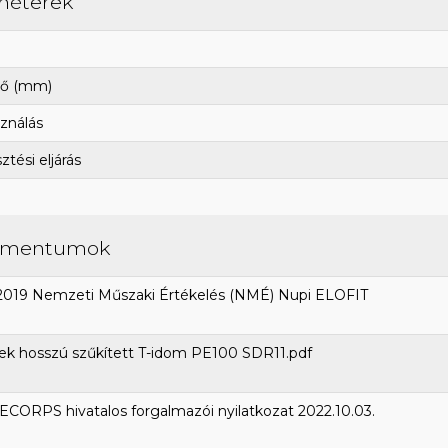
méterek
ő (mm)
ználás
tési eljárás
umentumok
2019 Nemzeti Műszaki Értékelés (NMÉ) Nupi ELOFIT
ek hosszú szűkített T-idom PE100 SDR11.pdf
CORPS hivatalos forgalmazói nyilatkozat 2022.10.03.