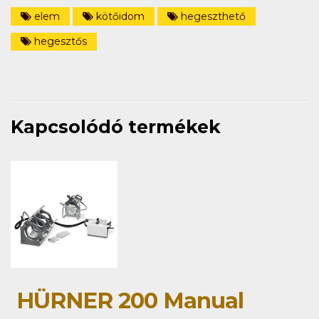
elem
kötőidom
hegeszthető
hegesztős
Kapcsolódó termékek
HÜRNER 200 Manual