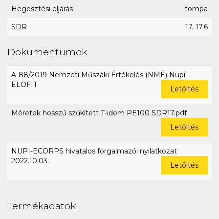
Hegesztési eljárás
tompa
SDR
17, 17.6
Dokumentumok
A-88/2019 Nemzeti Műszaki Értékelés (NMÉ) Nupi
ELOFIT
Letöltés
Méretek hosszú szűkített T-idom PE100 SDR17.pdf
Letöltés
NUPI-ECORPS hivatalos forgalmazói nyilatkozat
2022.10.03.
Letöltés
Termékadatok