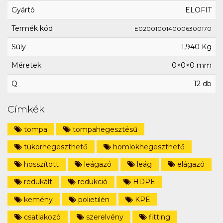
Gyártó
ELOFIT
Termék kód
E0200100140006300170
Súly
1,940 Kg
Méretek
0×0×0 mm
Q
12 db
Címkék
tompa
tompahegesztésű
tükörhegeszthető
homlokhegeszthető
hosszított
leágazó
leág
elágazó
redukált
redukció
HDPE
kemény
polietilén
KPE
csatlakozó
szerelvény
fitting