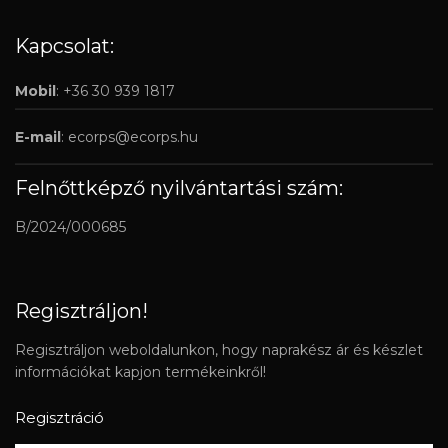
Kapcsolat:
Mobil
: +36 30 939 1817
E-mail
:
ecorps@ecorps.hu
Felnőttképző nyilvántartási szám:
B/2024/000685
Regisztráljon!
Regisztráljon weboldalunkon, hogy naprakész ár és készlet
információkat kapjon termékeinkről!
Regisztráció