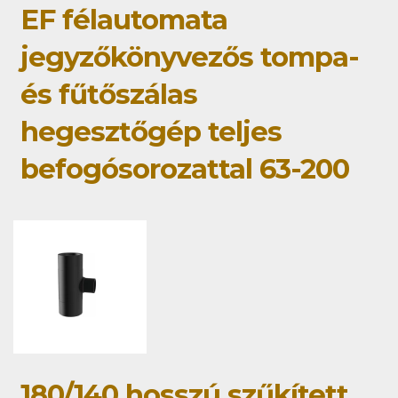
EF félautomata
jegyzőkönyvezős tompa-
és fűtőszálas
hegesztőgép teljes
befogósorozattal 63-200
180/140 hosszú szűkített