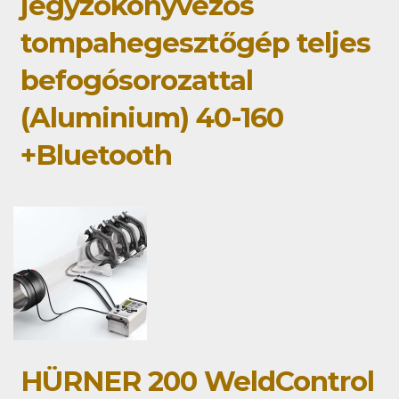
jegyzőkönyvezős
tompahegesztőgép teljes
befogósorozattal
(Aluminium) 40-160
+Bluetooth
HÜRNER 200 WeldControl