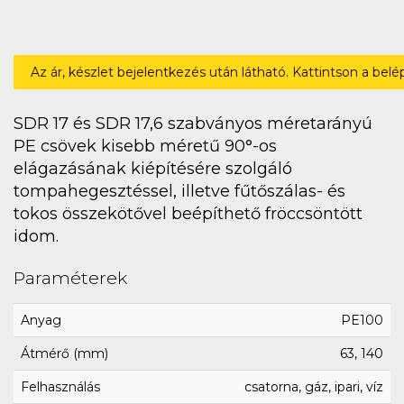
Az ár, készlet bejelentkezés után látható. Kattintson a bel
SDR 17 és SDR 17,6 szabványos méretarányú
PE csövek kisebb méretű 90°-os
elágazásának kiépítésére szolgáló
tompahegesztéssel, illetve fűtőszálas- és
tokos összekötővel beépíthető fröccsöntött
idom.
Paraméterek
Anyag
PE100
Átmérő (mm)
63, 140
Felhasználás
csatorna, gáz, ipari, víz