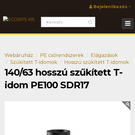
Bejelentkezés
Webáruház
PE csőrendszerek
Elágazások
Szűkített T-idomok
Hosszú szűkített T-idomok
140/63 hosszú szűkített T-
idom PE100 SDR17