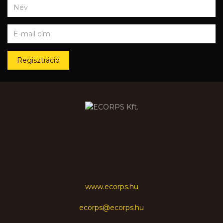
Regisztráció
www.ecorps.hu
ecorps@ecorps.hu