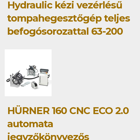
Hydraulic kézi vezérlésű
tompahegesztőgép teljes
befogósorozattal 63-200
HÜRNER 160 CNC ECO 2.0
automata
jegyzőkönyvezős