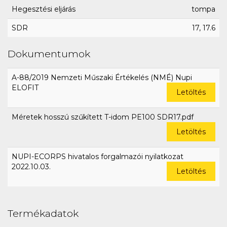
Hegesztési eljárás
tompa
SDR
17, 17.6
Dokumentumok
A-88/2019 Nemzeti Műszaki Értékelés (NMÉ) Nupi
ELOFIT
Letöltés
Méretek hosszú szűkített T-idom PE100 SDR17.pdf
Letöltés
NUPI-ECORPS hivatalos forgalmazói nyilatkozat
2022.10.03.
Letöltés
Termékadatok