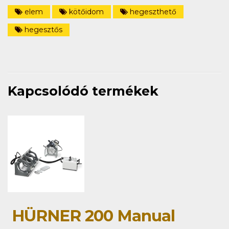
elem
kötőidom
hegeszthető
hegesztős
Kapcsolódó termékek
HÜRNER 200 Manual