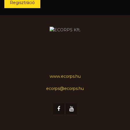
Regisztráció
www.ecorps.hu
ecorps@ecorps.hu