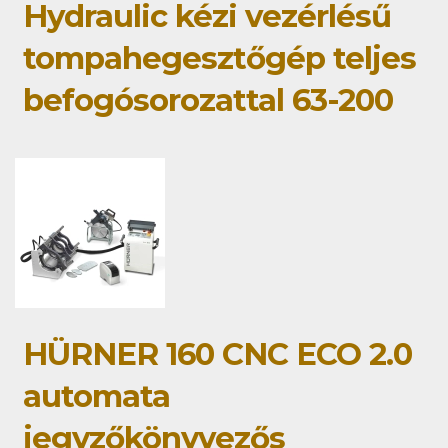
Hydraulic kézi vezérlésű
tompahegesztőgép teljes
befogósorozattal 63-200
HÜRNER 160 CNC ECO 2.0
automata
jegyzőkönyvezős