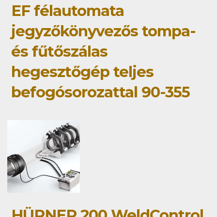
EF félautomata
jegyzőkönyvezős tompa-
és fűtőszálas
hegesztőgép teljes
befogósorozattal 90-355
HÜRNER 200 WeldControl