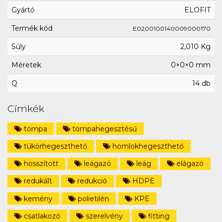
Gyártó
ELOFIT
Termék kód
E0200100140009000170
Súly
2,010 Kg
Méretek
0×0×0 mm
Q
14 db
Címkék
tompa
tompahegesztésű
tükörhegeszthető
homlokhegeszthető
hosszított
leágazó
leág
elágazó
redukált
redukció
HDPE
kemény
polietilén
KPE
csatlakozó
szerelvény
fitting