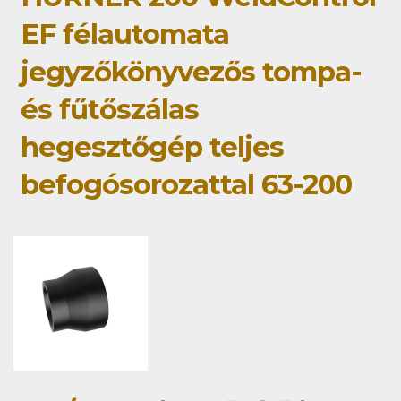
EF félautomata
jegyzőkönyvezős tompa-
és fűtőszálas
hegesztőgép teljes
befogósorozattal 63-200