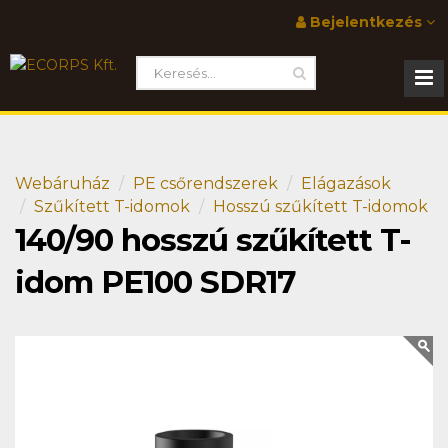
Bejelentkezés
Webáruház
PE csőrendszerek
Elágazások
Szűkített T-idomok
Hosszú szűkített T-idomok
140/90 hosszú szűkített T-
idom PE100 SDR17