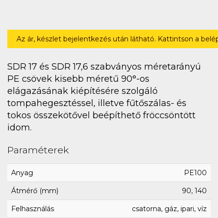
Az ár, készlet bejelentkezés után látható. Kattintson a bel
SDR 17 és SDR 17,6 szabványos méretarányú
PE csövek kisebb méretű 90°-os
elágazásának kiépítésére szolgáló
tompahegesztéssel, illetve fűtőszálas- és
tokos összekötővel beépíthető fröccsöntött
idom.
Paraméterek
Anyag
PE100
Átmérő (mm)
90, 140
Felhasználás
csatorna, gáz, ipari, víz