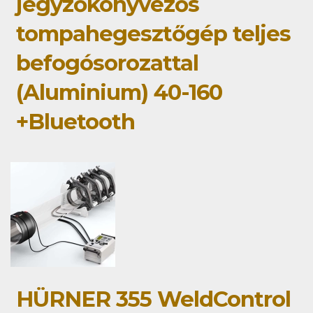
jegyzőkönyvezős
tompahegesztőgép teljes
befogósorozattal
(Aluminium) 40-160
+Bluetooth
HÜRNER 355 WeldControl