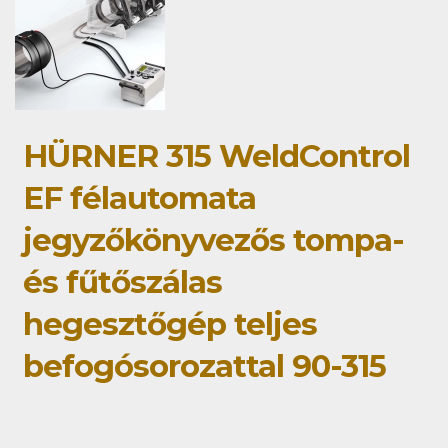
HÜRNER 315 WeldControl
EF félautomata
jegyzőkönyvezős tompa-
és fűtőszálas
hegesztőgép teljes
befogósorozattal 90-315