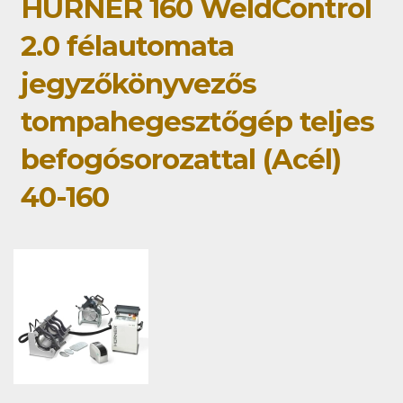
HÜRNER 160 WeldControl
2.0 félautomata
jegyzőkönyvezős
tompahegesztőgép teljes
befogósorozattal (Acél)
40-160