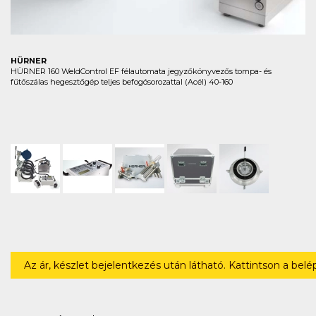
HÜRNER
HÜRNER 160 WeldControl EF félautomata jegyzőkönyvezős tompa- és
fűtőszálas hegesztőgép teljes befogósorozattal (Acél) 40-160
Az ár, készlet bejelentkezés után látható. Kattintson a bel