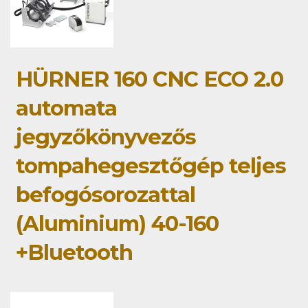
HÜRNER 160 CNC ECO 2.0
automata
jegyzőkönyvezős
tompahegesztőgép teljes
befogósorozattal
(Aluminium) 40-160
+Bluetooth