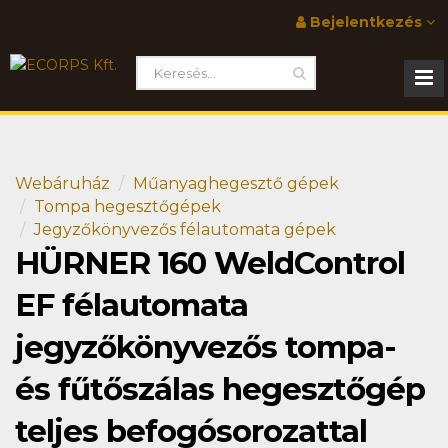
Bejelentkezés
Webáruház
Műanyaghegesztő gépek
Tompa hegesztőgépek
Jegyzőkönyvezős félautomata gépek
HÜRNER 160 WeldControl
EF félautomata
jegyzőkönyvezős tompa-
és fűtőszálas hegesztőgép
teljes befogósorozattal