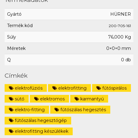
Gyártó
HÜRNER
Termék kód
200-705-161
Súly
76,000 Kg
Méretek
0×0×0 mm
Q
0 db
Címkék
elektrofúziós
elektrofitting
fűtőspirálos
sütő
elektromos
karmantyú
elektro-fitting
fűtőszálas hegesztés
fűtőszálas hegesztőgép
elektrofitting készülékek