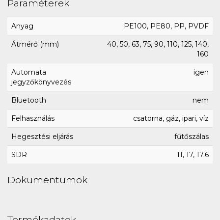
Paraméterek
Anyag
PE100, PE80, PP, PVDF
Átmérő (mm)
40, 50, 63, 75, 90, 110, 125, 140,
160
Automata
igen
jegyzőkönyvezés
Bluetooth
nem
Felhasználás
csatorna, gáz, ipari, víz
Hegesztési eljárás
fűtőszálas
SDR
11, 17, 17.6
Dokumentumok
Termékadatok