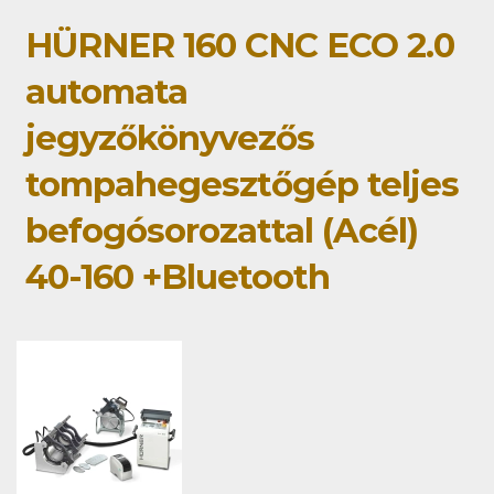
HÜRNER 160 CNC ECO 2.0
automata
jegyzőkönyvezős
tompahegesztőgép teljes
befogósorozattal (Acél)
40-160 +Bluetooth