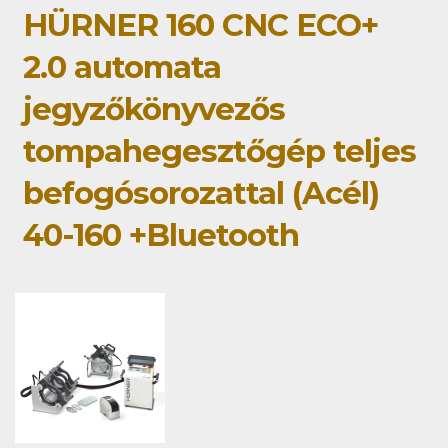
HÜRNER 160 CNC ECO+
2.0 automata
jegyzőkönyvezős
tompahegesztőgép teljes
befogósorozattal (Acél)
40-160 +Bluetooth