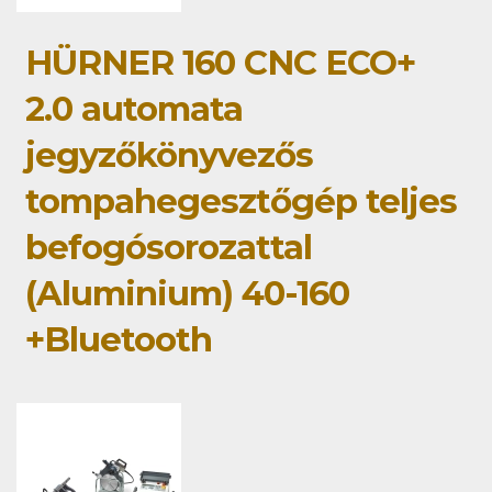
HÜRNER 160 CNC ECO+
2.0 automata
jegyzőkönyvezős
tompahegesztőgép teljes
befogósorozattal
(Aluminium) 40-160
+Bluetooth