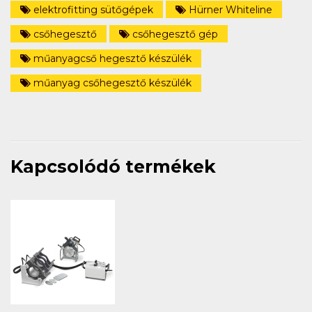
elektrofitting sütőgépek
Hürner Whiteline
csőhegesztő
csőhegesztő gép
műanyagcső hegesztő készülék
műanyag csőhegesztő készülék
Kapcsolódó termékek