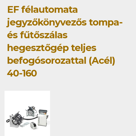
EF félautomata
jegyzőkönyvezős tompa-
és fűtőszálas
hegesztőgép teljes
befogósorozattal (Acél)
40-160