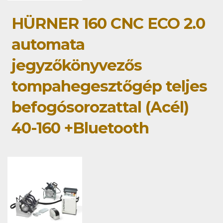
HÜRNER 160 CNC ECO 2.0
automata
jegyzőkönyvezős
tompahegesztőgép teljes
befogósorozattal (Acél)
40-160 +Bluetooth