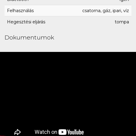
Felhasználás
csatorna, gáz, ipari, víz
Hegesztési eljárás
tompa
Dokumentumok