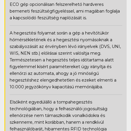
ECO gép opcionálisan felszerelhető hardveres
bemeneti feszültségfigyeléssel, ami magában foglalja
a kapcsolódó feszültség naplózását is.
A hegesztési folyamat során a gép a hevítőtükör
hőmérsékletének és a hegesztési nyomásoknak a
szabályozását az érvényben lévő irányelvek (DVS, UNI,
WIS, NEN stb.) előírásai szerint valósítja meg.
Természetesen a hegesztés teljes időtartama alatt
figyelemmel kísért paramétereket úgy irányítja és
ellenőrzi az automata, ahogy a jó minőségű
hegesztéshez elengedhetetlen és ezeket elmenti a
10.000 jegyzőkönyv kapacitású memóriájába.
Elsőként egyedülálló a tompahegesztés
technológiában, hogy a felhasználói jogosultság
ellenőrzése nem támaszkodik vonalkódokra és
szkennerre, mint korábban, hanem a rendkívül
felhasználóbarát, hibamentes RFID technológia