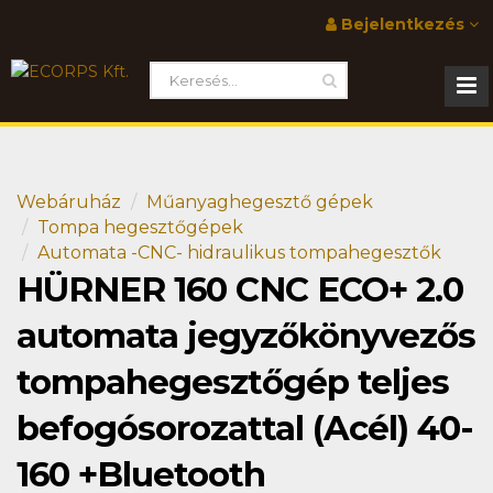
Bejelentkezés
Webáruház
Műanyaghegesztő gépek
Tompa hegesztőgépek
Automata -CNC- hidraulikus tompahegesztők
HÜRNER 160 CNC ECO+ 2.0
automata jegyzőkönyvezős
tompahegesztőgép teljes
befogósorozattal (Acél) 40-
160 +Bluetooth