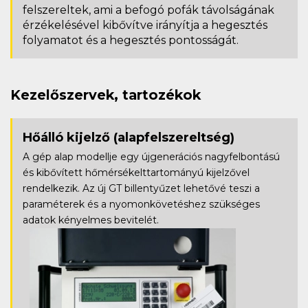
felszereltek, ami a befogó pofák távolságának
érzékelésével kibővítve irányítja a hegesztés
folyamatot és a hegesztés pontosságát.
Kezelőszervek, tartozékok
Hőálló kijelző
(alapfelszereltség)
A gép alap modellje egy újgenerációs nagyfelbontású
és kibővített hőmérsékelttartományú kijelzővel
rendelkezik. Az új GT billentyűzet lehetővé teszi a
paraméterek és a nyomonkövetéshez szükséges
adatok kényelmes bevitelét.