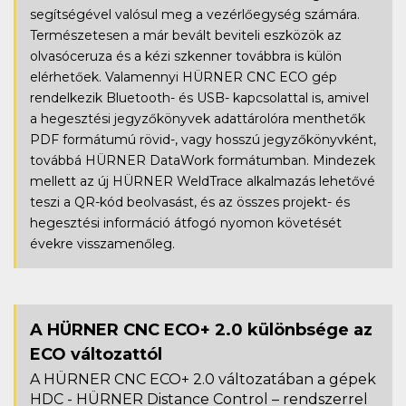
segítségével valósul meg a vezérlőegység számára.
Természetesen a már bevált beviteli eszközök az
olvasóceruza és a kézi szkenner továbbra is külön
elérhetőek. Valamennyi HÜRNER CNC ECO gép
rendelkezik Bluetooth- és USB- kapcsolattal is, amivel
a hegesztési jegyzőkönyvek adattárolóra menthetők
PDF formátumú rövid-, vagy hosszú jegyzőkönyvként,
továbbá HÜRNER DataWork formátumban. Mindezek
mellett az új HÜRNER WeldTrace alkalmazás lehetővé
teszi a QR-kód beolvasást, és az összes projekt- és
hegesztési információ átfogó nyomon követését
évekre visszamenőleg.
A HÜRNER CNC ECO+ 2.0 különbsége az
ECO változattól
A HÜRNER CNC ECO+ 2.0 változatában a gépek
HDC - HÜRNER Distance Control – rendszerrel