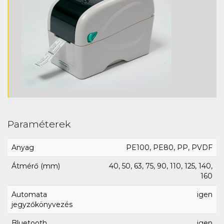
Paraméterek
Anyag
PE100, PE80, PP, PVDF
Átmérő (mm)
40, 50, 63, 75, 90, 110, 125, 140,
160
Automata
igen
jegyzőkönyvezés
Bluetooth
igen