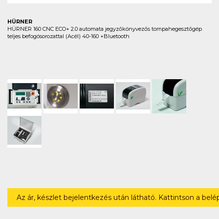
HÜRNER
HÜRNER 160 CNC ECO+ 2.0 automata jegyzőkönyvezős tompahegesztőgép
teljes befogósorozattal (Acél) 40-160 +Bluetooth
Az ár, készlet bejelentkezés után látható. Kattintson a bel