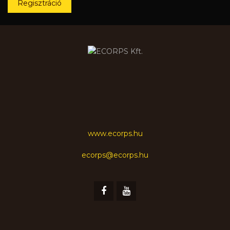
Regisztráció
www.ecorps.hu
ecorps@ecorps.hu