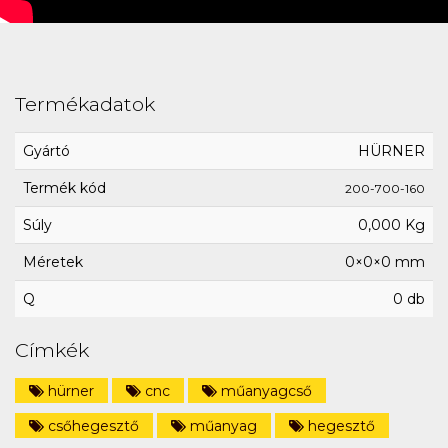
Termékadatok
Gyártó
HÜRNER
Termék kód
200-700-160
Súly
0,000 Kg
Méretek
0×0×0 mm
Q
0 db
Címkék
hürner
cnc
műanyagcső
csőhegesztő
műanyag
hegesztő