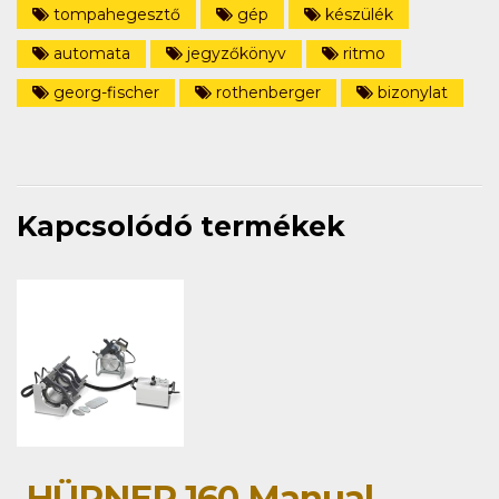
tompahegesztő
gép
készülék
automata
jegyzőkönyv
ritmo
georg-fischer
rothenberger
bizonylat
Kapcsolódó termékek
HÜRNER 160 Manual