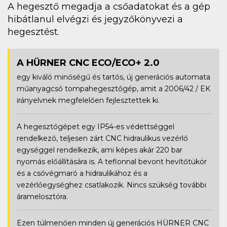
A hegesztő megadja a csőadatokat és a gép
hibátlanul elvégzi és jegyzőkönyvezi a
hegesztést.
A HÜRNER CNC ECO/ECO+ 2.0
egy kiváló minőségű és tartós, új generációs automata
műanyagcső tompahegesztőgép, amit a 2006/42 / EK
irányelvnek megfelelően fejlesztettek ki.
A hegesztőgépet egy IP54-es védettséggel
rendelkező, teljesen zárt CNC hidraulikus vezérlő
egységgel rendelkezik, ami képes akár 220 bar
nyomás előállítására is. A teflonnal bevont hevítőtükör
és a csővégmaró a hidraulikához és a
vezérlőegységhez csatlakozik. Nincs szükség további
áramelosztóra.
Ezen túlmenően minden új generációs HÜRNER CNC