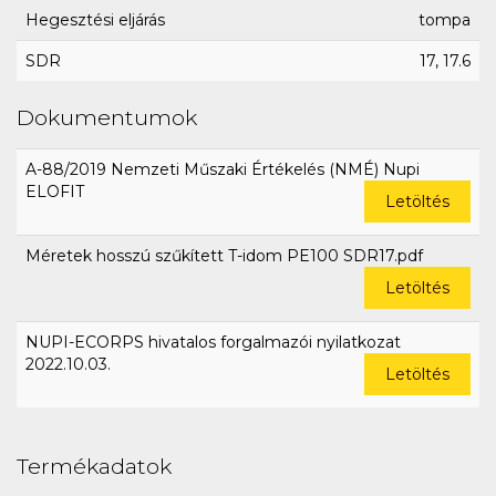
Hegesztési eljárás
tompa
SDR
17, 17.6
Dokumentumok
A-88/2019 Nemzeti Műszaki Értékelés (NMÉ) Nupi
ELOFIT
Letöltés
Méretek hosszú szűkített T-idom PE100 SDR17.pdf
Letöltés
NUPI-ECORPS hivatalos forgalmazói nyilatkozat
2022.10.03.
Letöltés
Termékadatok