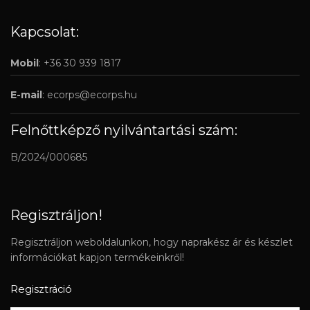
Kapcsolat:
Mobil
: +36 30 939 1817
E-mail
:
ecorps@ecorps.hu
Felnőttképző nyilvántartási szám:
B/2024/000685
Regisztráljon!
Regisztráljon weboldalunkon, hogy naprakész ár és készlet
információkat kapjon termékeinkről!
Regisztráció