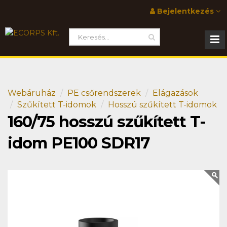
Bejelentkezés
Webáruház
PE csőrendszerek
Elágazások
Szűkített T-idomok
Hosszú szűkített T-idomok
160/75 hosszú szűkített T-
idom PE100 SDR17