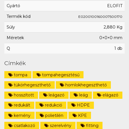
Gyártó
ELOFIT
Termék kód
E0200100160007500170
Súly
2,880 Kg
Méretek
0×0×0 mm
Q
1 db
Címkék
tompa
tompahegesztésű
tükörhegeszthető
homlokhegeszthető
hosszított
leágazó
leág
elágazó
redukált
redukció
HDPE
kemény
polietilén
KPE
csatlakozó
szerelvény
fitting