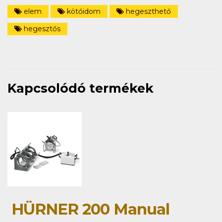
elem
kötőidom
hegeszthető
hegesztős
Kapcsolódó termékek
HÜRNER 200 Manual