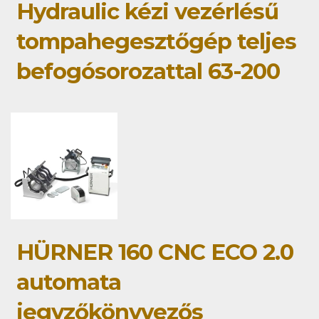
Hydraulic kézi vezérlésű
tompahegesztőgép teljes
befogósorozattal 63-200
HÜRNER 160 CNC ECO 2.0
automata
jegyzőkönyvezős