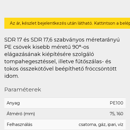
Az ár, készlet bejelentkezés után látható. Kattintson a bel
SDR 17 és SDR 17,6 szabványos méretarányú
PE csövek kisebb méretű 90°-os
elágazásának kiépítésére szolgáló
tompahegesztéssel, illetve fűtőszálas- és
tokos összekötővel beépíthető fröccsöntött
idom.
Paraméterek
Anyag
PE100
Átmérő (mm)
75, 160
Felhasználás
csatorna, gáz, ipari, víz