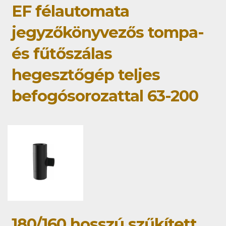
EF félautomata
jegyzőkönyvezős tompa-
és fűtőszálas
hegesztőgép teljes
befogósorozattal 63-200
180/160 hosszú szűkített