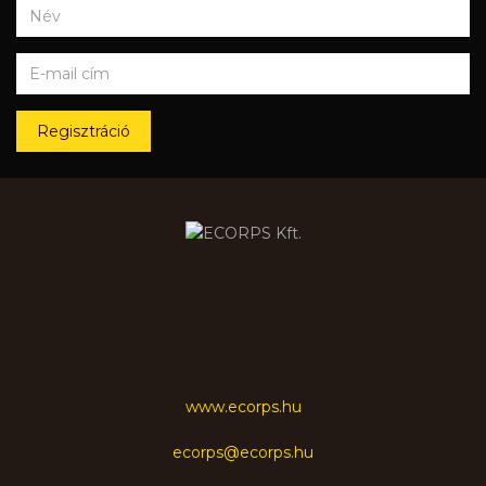
Regisztráció
www.ecorps.hu
ecorps@ecorps.hu