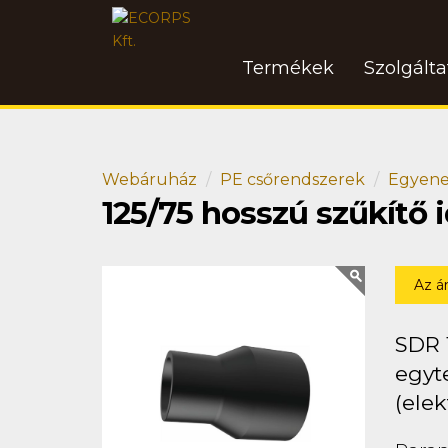
Termékek
Szolgált
Webáruház
PE csőrendszerek
Egyene
125/75 hosszú szűkítő
Az á
SDR 
egyt
(elek