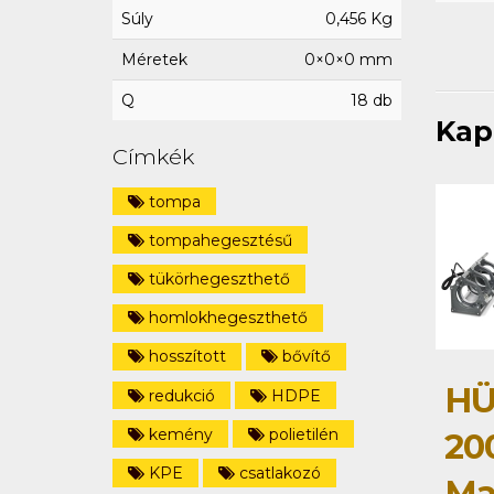
Súly
0,456 Kg
Méretek
0×0×0 mm
Q
18 db
Kap
Címkék
tompa
tompahegesztésű
tükörhegeszthető
homlokhegeszthető
hosszított
bővítő
HÜ
redukció
HDPE
kemény
polietilén
20
KPE
csatlakozó
Ma