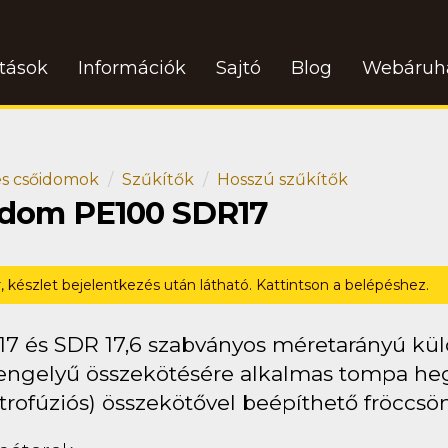
atások
Információk
Sajtó
Blog
Webáruh
s csőidomok
Szűkítők
Hosszú szűkítők
 idom PE100 SDR17
r, készlet bejelentkezés után látható. Kattintson a belépéshez.
17 és SDR 17,6 szabványos méretarányú kü
engelyű összekötésére alkalmas tompa heges
trofúziós) összekötővel beépíthető fröccsö