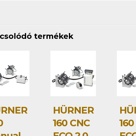
csolódó termékek
RNER
HÜRNER
HÜ
0
160 CNC
160
nual
ECO 2.0
ECO