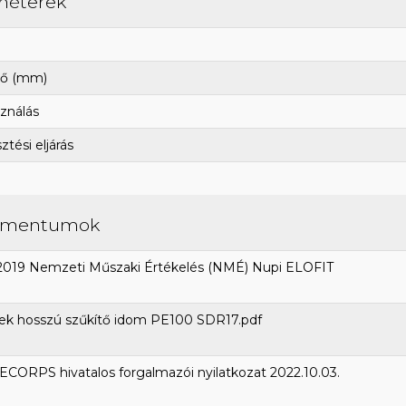
méterek
ő (mm)
ználás
tési eljárás
umentumok
2019 Nemzeti Műszaki Értékelés (NMÉ) Nupi ELOFIT
ek hosszú szűkítő idom PE100 SDR17.pdf
CORPS hivatalos forgalmazói nyilatkozat 2022.10.03.