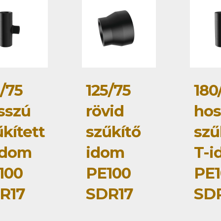
/75
125/75
180
sszú
rövid
hos
kített
szűkítő
szű
idom
idom
T-i
100
PE100
PE1
R17
SDR17
SD