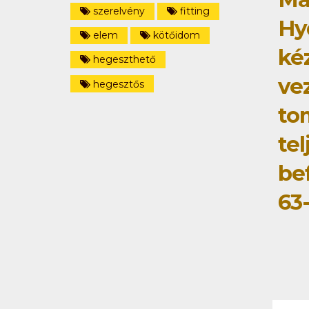
szerelvény
fitting
Hy
elem
kötőidom
ké
hegeszthető
ve
hegesztős
to
tel
be
63