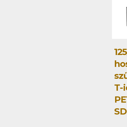
125
ho
szű
T-
PE
SD