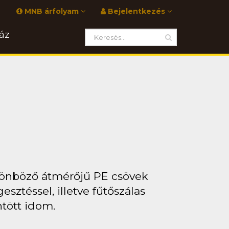
MNB árfolyam
Bejelentkezés
áz
lönböző átmérőjű PE csövek
ztéssel, illetve fűtőszálas
ntött idom.