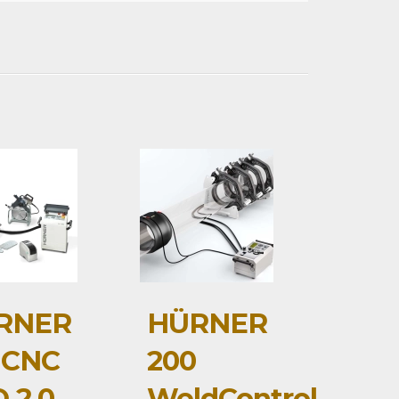
RNER
HÜRNER
 CNC
200
 2.0
WeldControl