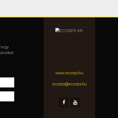
 hogy
mációkat
www.ecorps.hu
ecorps@ecorps.hu