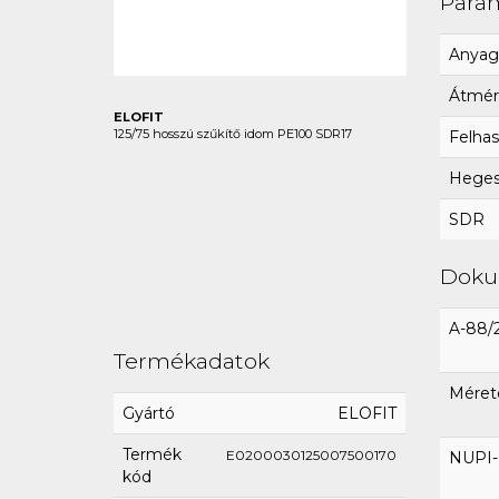
Para
Anyag
Átmér
ELOFIT
125/75 hosszú szűkítő idom PE100 SDR17
Felhas
Hegesz
SDR
Dok
A-88/
Termékadatok
Méret
Gyártó
ELOFIT
Termék
E0200030125007500170
NUPI-E
kód