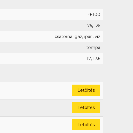
PE100
75, 125
csatorna, gáz, ipari, víz
tompa
17, 17.6
Letöltés
Letöltés
Letöltés