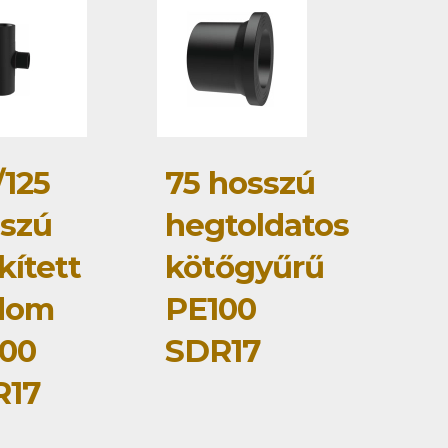
/125
75 hosszú
szú
hegtoldatos
kített
kötőgyűrű
dom
PE100
00
SDR17
R17