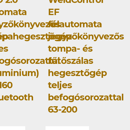
tomata
EF
yzőkönyvezős
félautomata
ép
mpahegesztőgép
jegyzőkönyvezős
jes
tompa- és
ogósorozattal
fűtőszálas
uminium)
hegesztőgép
160
teljes
uetooth
befogósorozattal
63-200