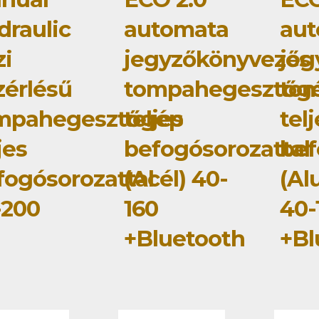
draulic
automata
au
zi
jegyzőkönyvezős
jeg
zérlésű
tompahegesztőg
to
mpahegesztőgép
teljes
tel
jes
befogósorozattal
bef
fogósorozattal
(Acél) 40-
(Al
-200
160
40-
+Bluetooth
+Bl