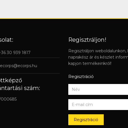
olat:
Regisztráljon!
Regisztráljon weboldalunkon,
 +36 30 939 1817
naprakész ár és készlet infor
kapjon termékeinkről!
ecorps@ecorps.hu
Regisztráció
őttképző
ántartási szám:
/000685
Regisztráció