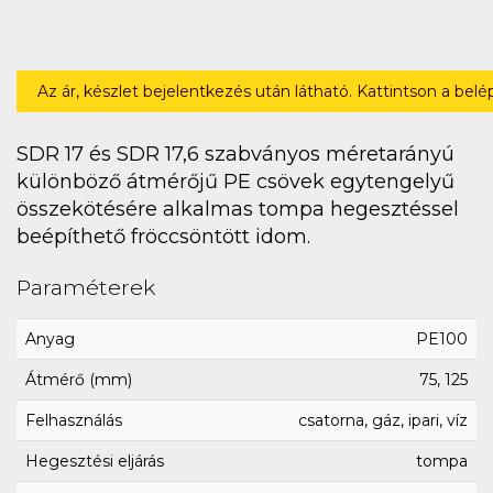
Az ár, készlet bejelentkezés után látható. Kattintson a bel
SDR 17 és SDR 17,6 szabványos méretarányú
különböző átmérőjű PE csövek egytengelyű
összekötésére alkalmas tompa hegesztéssel
beépíthető fröccsöntött idom.
Paraméterek
Anyag
PE100
Átmérő (mm)
75, 125
Felhasználás
csatorna, gáz, ipari, víz
Hegesztési eljárás
tompa