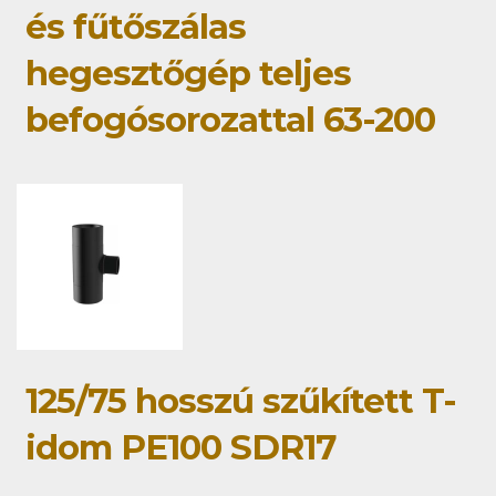
és fűtőszálas
hegesztőgép teljes
befogósorozattal 63-200
125/75 hosszú szűkített T-
idom PE100 SDR17