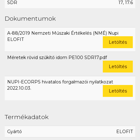
SDR
17, 17.6
Dokumentumok
A-88/2019 Nemzeti Műszaki Értékelés (NMÉ) Nupi
ELOFIT
Letöltés
Méretek rövid szűkítő idom PE100 SDR17.pdf
Letöltés
NUPI-ECORPS hivatalos forgalmazói nyilatkozat
2022.10.03.
Letöltés
Termékadatok
Gyártó
ELOFIT