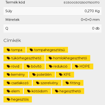
Termék kód
E0300030125007500170
Súly
0,270 Kg
Méretek
0×0×0 mm
Q
0 db
Címkék
tompa
tompahegesztésű
tükörhegeszthető
homlokhegeszthető
rövid
bővítő
redukció
HDPE
kemény
polietilén
KPE
csatlakozó
szerelvény
fitting
elem
kötőidom
hegeszthető
hegesztős