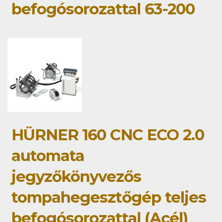
befogósorozattal 63-200
HÜRNER 160 CNC ECO 2.0
automata
jegyzőkönyvezős
tompahegesztőgép teljes
befogósorozattal (Acél)