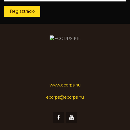
Regisztráció
www.ecorps.hu
ecorps@ecorps.hu