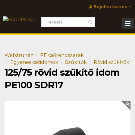
Bejelentkezés
Webáruház
PE csőrendszerek
Egyenes csőidomok
Szűkítők
Rövid szűkítők
125/75 rövid szűkítő idom
PE100 SDR17