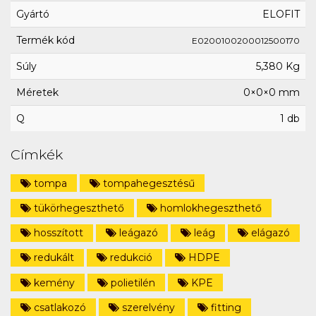
Gyártó
ELOFIT
Termék kód
E0200100200012500170
Súly
5,380 Kg
Méretek
0×0×0 mm
Q
1 db
Címkék
tompa
tompahegesztésű
tükörhegeszthető
homlokhegeszthető
hosszított
leágazó
leág
elágazó
redukált
redukció
HDPE
kemény
polietilén
KPE
csatlakozó
szerelvény
fitting