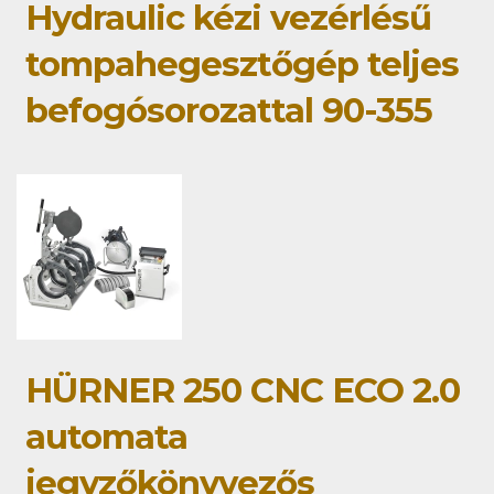
Hydraulic kézi vezérlésű
tompahegesztőgép teljes
befogósorozattal 90-355
HÜRNER 250 CNC ECO 2.0
automata
jegyzőkönyvezős