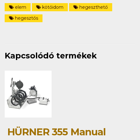
elem
kötőidom
hegeszthető
hegesztős
Kapcsolódó termékek
HÜRNER 355 Manual