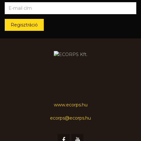
Regisztráció
www.ecorps.hu
ecorps@ecorps.hu