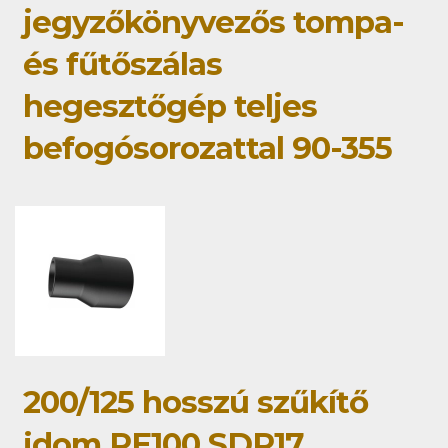
jegyzőkönyvezős tompa-
és fűtőszálas
hegesztőgép teljes
befogósorozattal 90-355
200/125 hosszú szűkítő
idom PE100 SDR17