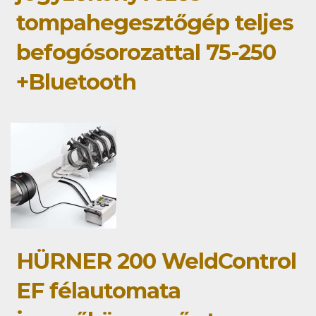
tompahegesztőgép teljes
befogósorozattal 75-250
+Bluetooth
HÜRNER 200 WeldControl
EF félautomata