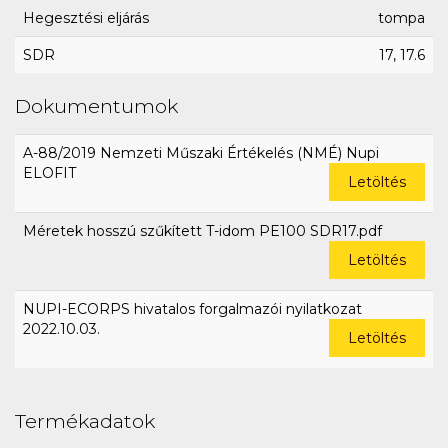
Hegesztési eljárás
tompa
SDR
17, 17.6
Dokumentumok
A-88/2019 Nemzeti Műszaki Értékelés (NMÉ) Nupi
ELOFIT
Letöltés
Méretek hosszú szűkített T-idom PE100 SDR17.pdf
Letöltés
NUPI-ECORPS hivatalos forgalmazói nyilatkozat
2022.10.03.
Letöltés
Termékadatok