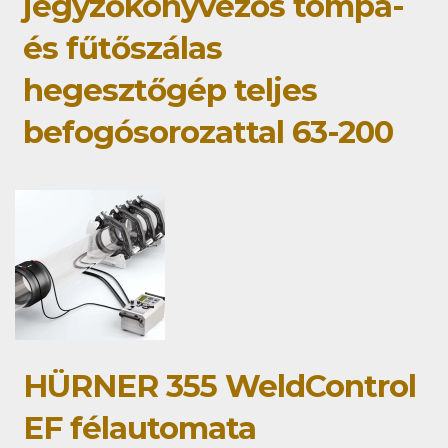
jegyzőkönyvezős tompa-
és fűtőszálas
hegesztőgép teljes
befogósorozattal 63-200
HÜRNER 355 WeldControl
EF félautomata