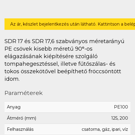
Az ár, készlet bejelentkezés után látható. Kattintson a bel
SDR 17 és SDR 17,6 szabványos méretarányú
PE csövek kisebb méretű 90°-os
elágazásának kiépítésére szolgáló
tompahegesztéssel, illetve fűtőszálas- és
tokos összekötővel beépíthető fröccsöntött
idom.
Paraméterek
Anyag
PE100
Átmérő (mm)
125, 200
Felhasználás
csatorna, gáz, ipari, víz