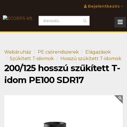
Bejelentkezés
Webáruház
PE csőrendszerek
Elágazások
Szűkített T-idomok
Hosszú szűkített T-idomok
200/125 hosszú szűkített T-
idom PE100 SDR17