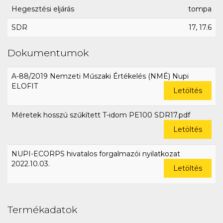
Hegesztési eljárás
tompa
SDR
17, 17.6
Dokumentumok
A-88/2019 Nemzeti Műszaki Értékelés (NMÉ) Nupi
ELOFIT
Letöltés
Méretek hosszú szűkített T-idom PE100 SDR17.pdf
Letöltés
NUPI-ECORPS hivatalos forgalmazói nyilatkozat
2022.10.03.
Letöltés
Termékadatok