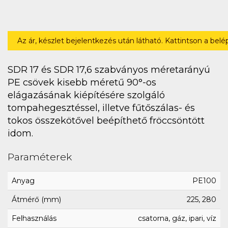
Az ár, készlet bejelentkezés után látható. Kattintson a bel
SDR 17 és SDR 17,6 szabványos méretarányú
PE csövek kisebb méretű 90°-os
elágazásának kiépítésére szolgáló
tompahegesztéssel, illetve fűtőszálas- és
tokos összekötővel beépíthető fröccsöntött
idom.
Paraméterek
Anyag
PE100
Átmérő (mm)
225, 280
Felhasználás
csatorna, gáz, ipari, víz