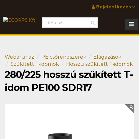
Bejelentkezés
Webáruház
PE csőrendszerek
Elágazások
Szűkített T-idomok
Hosszú szűkített T-idomok
280/225 hosszú szűkített T-
idom PE100 SDR17