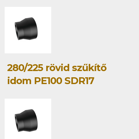
280/225 rövid szűkítő
idom PE100 SDR17