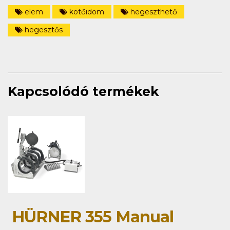
elem
kötőidom
hegeszthető
hegesztős
Kapcsolódó termékek
HÜRNER 355 Manual