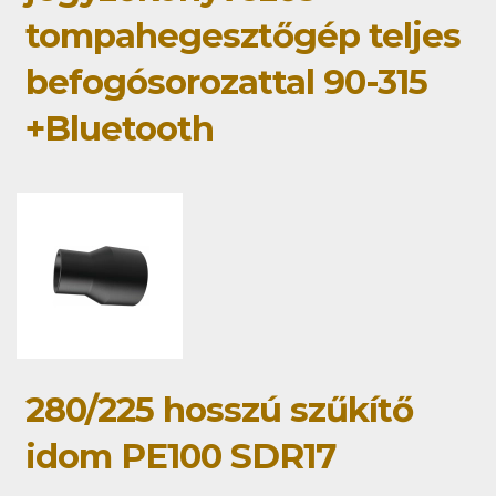
tompahegesztőgép teljes
befogósorozattal 90-315
+Bluetooth
280/225 hosszú szűkítő
idom PE100 SDR17