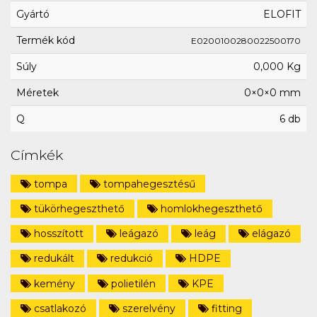
Gyártó
ELOFIT
Termék kód
E0200100280022500170
Súly
0,000 Kg
Méretek
0×0×0 mm
Q
6 db
Címkék
tompa
tompahegesztésű
tükörhegeszthető
homlokhegeszthető
hosszított
leágazó
leág
elágazó
redukált
redukció
HDPE
kemény
polietilén
KPE
csatlakozó
szerelvény
fitting