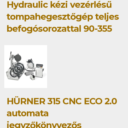
Hydraulic kézi vezérlésű
tompahegesztőgép teljes
befogósorozattal 90-355
HÜRNER 315 CNC ECO 2.0
automata
jegyzőkönyvezős