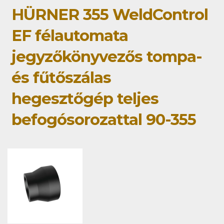
HÜRNER 355 WeldControl
EF félautomata
jegyzőkönyvezős tompa-
és fűtőszálas
hegesztőgép teljes
befogósorozattal 90-355