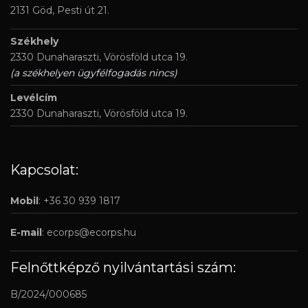
2131 Göd, Pesti út 21.
Székhely
2330 Dunaharaszti, Vörösföld utca 19.
(a székhelyen ügyfélfogadás nincs)
Levélcím
2330 Dunaharaszti, Vörösföld utca 19.
Kapcsolat:
Mobil
: +36 30 939 1817
E-mail
:
ecorps@ecorps.hu
Felnőttképző nyilvántartási szám:
B/2024/000685