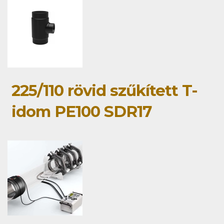
225/110 rövid szűkített T-
idom PE100 SDR17