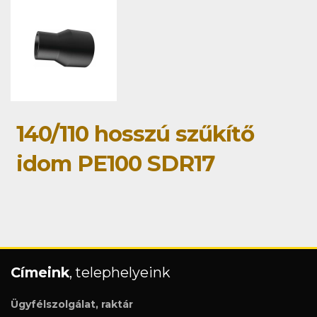
140/110 hosszú szűkítő
idom PE100 SDR17
Címeink
, telephelyeink
Ügyfélszolgálat, raktár