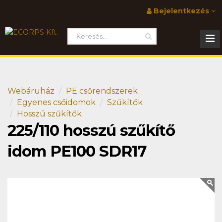
Bejelentkezés
Webáruház
PE csőrendszerek
Egyenes csőidomok
Szűkítők
Hosszú szűkítők
225/110 hosszú szűkítő
idom PE100 SDR17