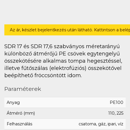
Az ár, készlet bejelentkezés után látható. Kattintson a bel
SDR 17 és SDR 17,6 szabványos méretarányú
különböző átmérőjű PE csövek egytengelyű
összekötésére alkalmas tompa hegesztéssel,
illetve fűtőszálas (elektrofúziós) összekötővel
beépíthető fröccsöntött idom.
Paraméterek
Anyag
PE100
Átmérő (mm)
110, 225
Felhasználás
csatorna, gáz, ipari, víz