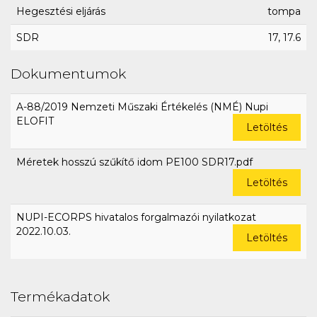
Hegesztési eljárás
tompa
SDR
17, 17.6
Dokumentumok
A-88/2019 Nemzeti Műszaki Értékelés (NMÉ) Nupi
ELOFIT
Letöltés
Méretek hosszú szűkítő idom PE100 SDR17.pdf
Letöltés
NUPI-ECORPS hivatalos forgalmazói nyilatkozat
2022.10.03.
Letöltés
Termékadatok