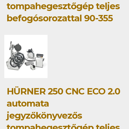
tompahegesztőgép teljes
befogósorozattal 90-355
HÜRNER 250 CNC ECO 2.0
automata
jegyzőkönyvezős
tompahegesztőgép teljes