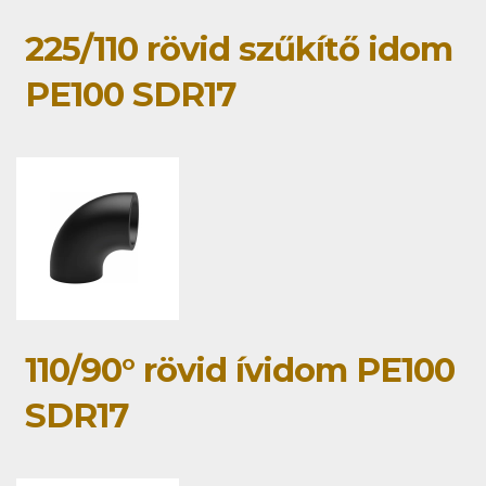
225/110 rövid szűkítő idom
PE100 SDR17
110/90° rövid ívidom PE100
SDR17