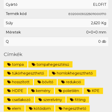
Gyártó
ELOFIT
Termék kód
E0200030225011000170
Súly
2,620 Kg
Méretek
0×0×0 mm
Q
0 db
Címkék
tompa
tompahegesztésű
tükörhegeszthető
homlokhegeszthető
hosszított
bővítő
redukció
HDPE
kemény
polietilén
KPE
csatlakozó
szerelvény
fitting
elem
kötőidom
hegeszthető