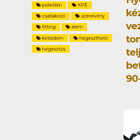
polietilén
KPE
ké
csatlakozó
szerelvény
ve
fitting
elem
to
kötőidom
hegeszthető
hegesztős
tel
be
90