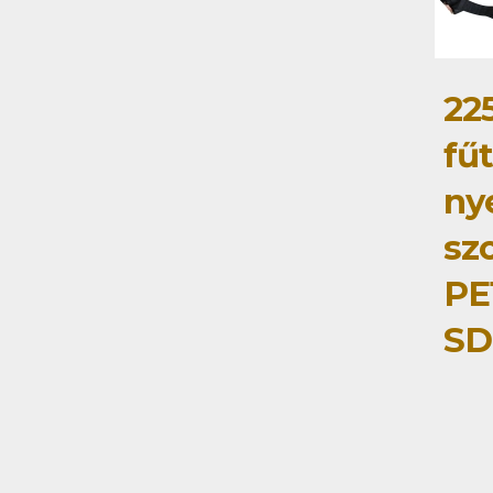
22
fű
ny
szo
PE
SD