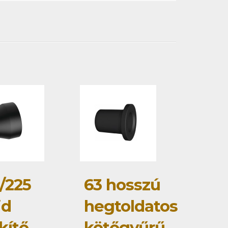
/225
63 hosszú
id
hegtoldatos
kítő
kötőgyűrű