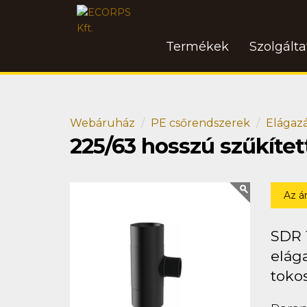
Termékek
Szolgált
Webáruház
PE csőrendszerek
Elágaz
225/63 hosszú szűkíte
Az á
SDR 
elága
toko