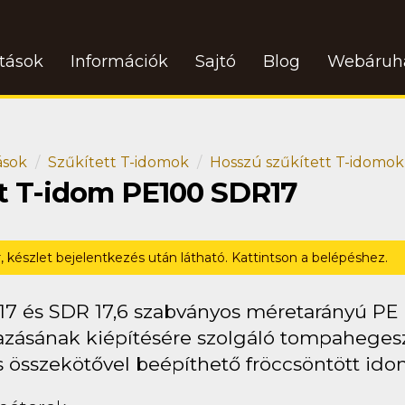
atások
Információk
Sajtó
Blog
Webáruh
ások
Szűkített T-idomok
Hosszú szűkített T-idomok
tt T-idom PE100 SDR17
r, készlet bejelentkezés után látható. Kattintson a belépéshez.
17 és SDR 17,6 szabványos méretarányú PE
zásának kiépítésére szolgáló tompahegeszté
s összekötővel beépíthető fröccsöntött ido