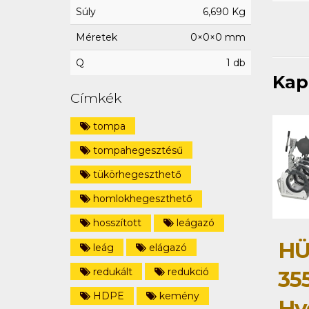
Súly
6,690 Kg
Méretek
0×0×0 mm
Q
1 db
Kap
Címkék
tompa
tompahegesztésű
tükörhegeszthető
homlokhegeszthető
hosszított
leágazó
HÜ
leág
elágazó
redukált
redukció
35
HDPE
kemény
Hy