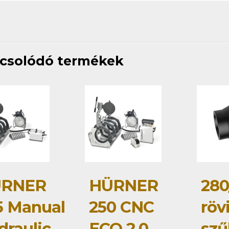
csolódó termékek
RNER
HÜRNER
280
5 Manual
250 CNC
röv
draulic
ECO 2.0
szű