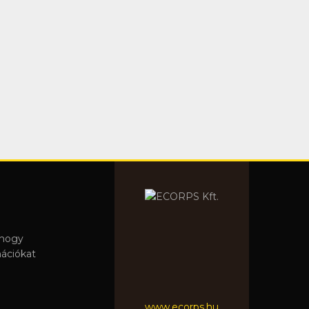
 hogy
mációkat
www.ecorps.hu