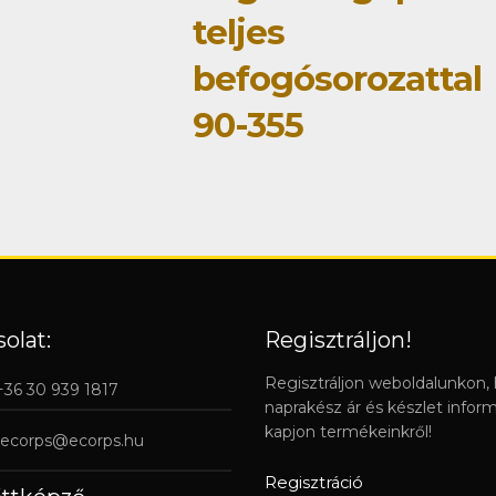
teljes
befogósorozattal
90-355
olat:
Regisztráljon!
Regisztráljon weboldalunkon,
 +36 30 939 1817
naprakész ár és készlet infor
kapjon termékeinkről!
ecorps@ecorps.hu
Regisztráció