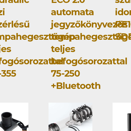
zi
automata
id
zérlésű
jegyzőkönyvezős
PE1
mpahegesztőgép
tompahegesztőg
SD
jes
teljes
fogósorozattal
befogósorozattal
-355
75-250
+Bluetooth