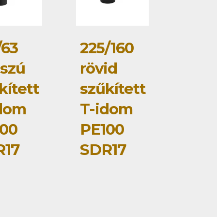
/63
225/160
szú
rövid
kített
szűkített
dom
T-idom
00
PE100
R17
SDR17