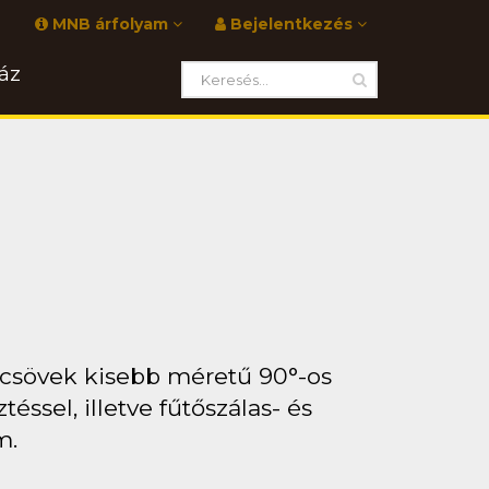
MNB árfolyam
Bejelentkezés
áz
 csövek kisebb méretű 90°-os
ssel, illetve fűtőszálas- és
m.