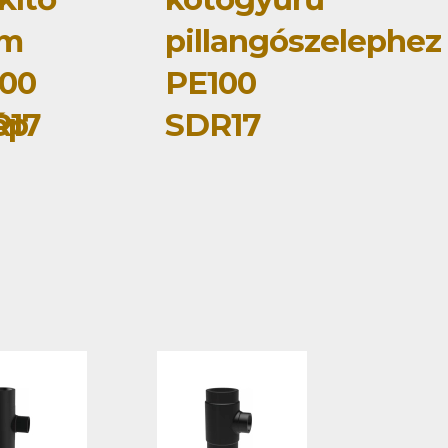
om
pillangószelephez
00
PE100
ép
R17
SDR17