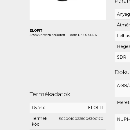
Para
Anyag
Átmér
ELOFIT
225/63 hosszú szűkített T-idom PE100 SDR17
Felhas
Hegesz
SDR
Dok
A-88/
Termékadatok
Méret
Gyártó
ELOFIT
Termék
E0200100225006300170
NUPI-E
kód