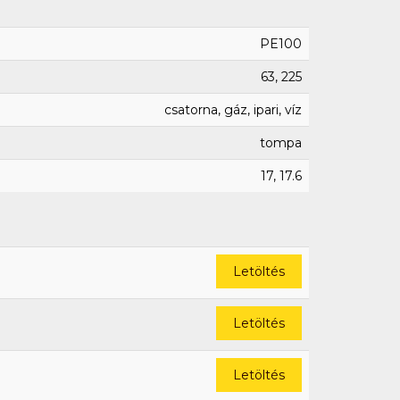
PE100
63, 225
csatorna, gáz, ipari, víz
tompa
17, 17.6
Letöltés
Letöltés
Letöltés