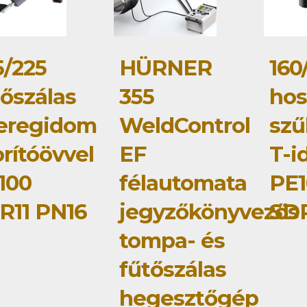
5/225
HÜRNER
160
tőszálas
355
hos
eregidom
WeldControl
szű
rítóövvel
EF
T-i
100
félautomata
PE1
R11 PN16
jegyzőkönyvezős
SD
tompa- és
fűtőszálas
hegesztőgép