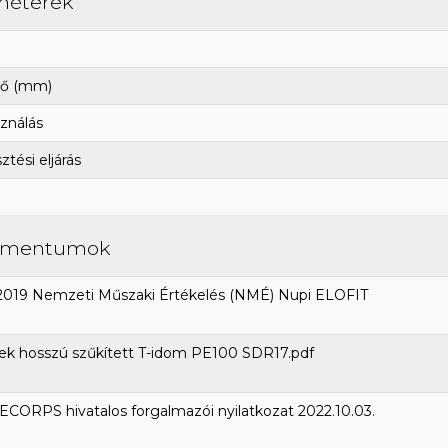
méterek
ő (mm)
ználás
tési eljárás
umentumok
2019 Nemzeti Műszaki Értékelés (NMÉ) Nupi ELOFIT
ek hosszú szűkített T-idom PE100 SDR17.pdf
CORPS hivatalos forgalmazói nyilatkozat 2022.10.03.