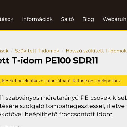
atások
Információk
Sajtó
Blog
Webáruh
ások
Szűkített T-idomok
Hosszú szűkített T-idomok
ett T-idom PE100 SDR11
r, készlet bejelentkezés után látható. Kattintson a belépéshez.
11 szabványos méretarányú PE csövek kise
tésére szolgáló tompahegesztéssel, illetve 
ekötővel beépíthető fröccsöntött idom.