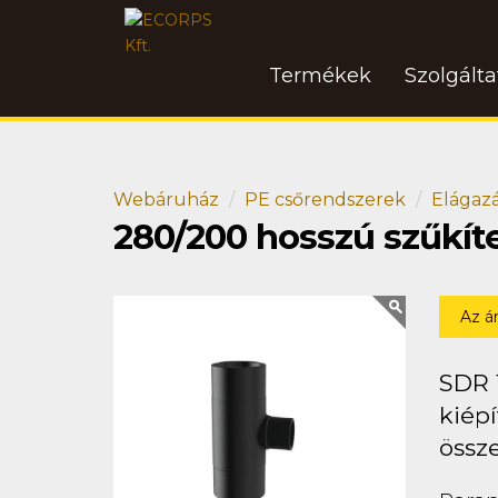
Termékek
Szolgált
Webáruház
PE csőrendszerek
Elágaz
280/200 hosszú szűkít
Az á
SDR 
kiépí
össz