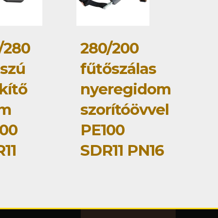
/280
280/200
szú
fűtőszálas
kítő
nyeregidom
om
szorítóövvel
00
PE100
11
SDR11 PN16