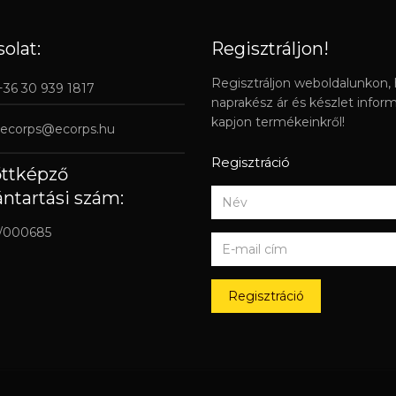
olat:
Regisztráljon!
Regisztráljon weboldalunkon,
 +36 30 939 1817
naprakész ár és készlet infor
kapjon termékeinkről!
ecorps@ecorps.hu
Regisztráció
őttképző
ántartási szám:
/000685
Regisztráció