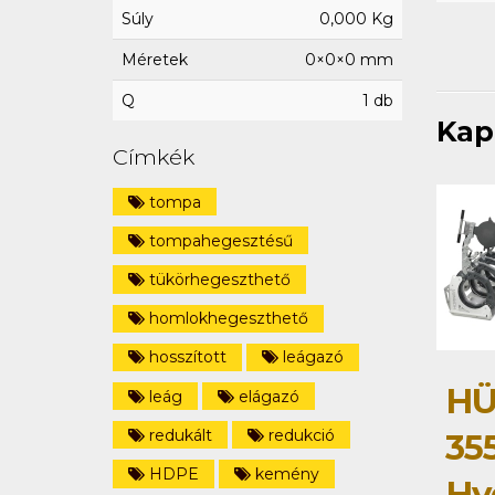
Súly
0,000 Kg
Méretek
0×0×0 mm
Q
1 db
Kap
Címkék
tompa
tompahegesztésű
tükörhegeszthető
homlokhegeszthető
hosszított
leágazó
HÜ
leág
elágazó
redukált
redukció
35
HDPE
kemény
Hy