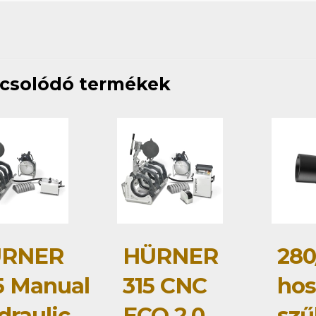
csolódó termékek
RNER
HÜRNER
280
5 Manual
315 CNC
hos
draulic
ECO 2.0
szű