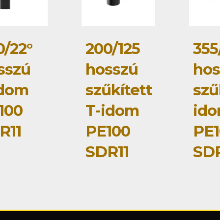
0/22°
200/125
355
sszú
hosszú
hos
idom
szűkített
szű
100
T-idom
id
R11
PE100
PE1
SDR11
SDR