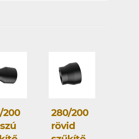
/200
280/200
szú
rövid
kítő
szűkítő