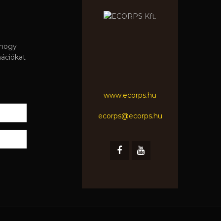
 hogy
mációkat
www.ecorps.hu
ecorps@ecorps.hu