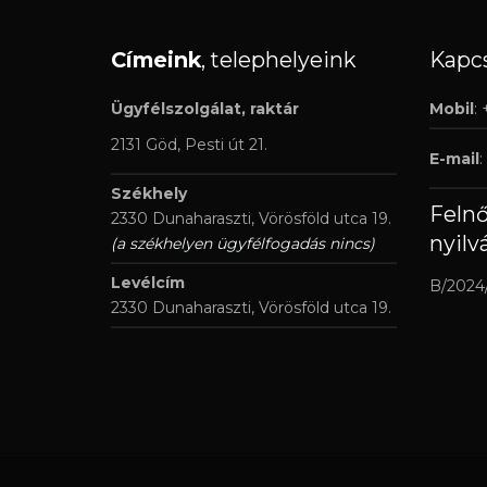
Címeink
, telephelyeink
Kapcs
Ügyfélszolgálat, raktár
Mobil
:
2131 Göd, Pesti út 21.
E-mail
:
Székhely
Feln
2330 Dunaharaszti, Vörösföld utca 19.
nyilv
(a székhelyen ügyfélfogadás nincs)
Levélcím
B/2024
2330 Dunaharaszti, Vörösföld utca 19.