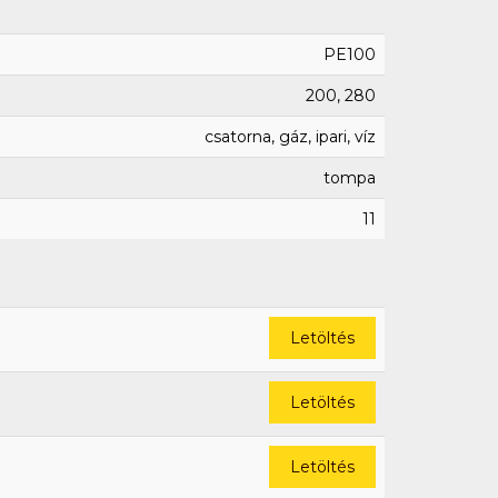
PE100
200, 280
csatorna, gáz, ipari, víz
tompa
11
Letöltés
Letöltés
Letöltés