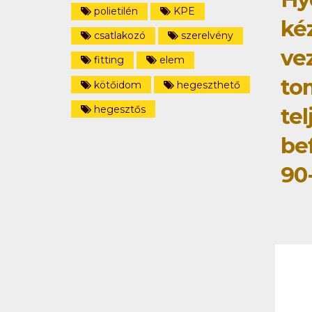
polietilén
KPE
ké
csatlakozó
szerelvény
ve
fitting
elem
to
kötőidom
hegeszthető
hegesztős
tel
be
90