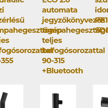
zi
automata
id
zérlésű
jegyzőkönyvezős
PE1
mpahegesztőgép
tompahegesztőg
SDR
jes
teljes
fogósorozattal
befogósorozattal
-355
90-315
+Bluetooth