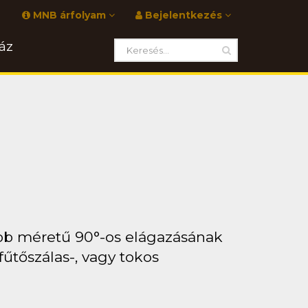
MNB árfolyam
Bejelentkezés
áz
bb méretű 90°-os elágazásának
fűtőszálas-, vagy tokos