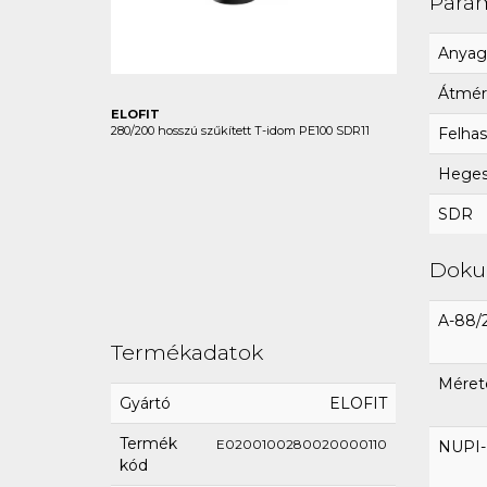
Para
Anyag
Átmér
ELOFIT
280/200 hosszú szűkített T-idom PE100 SDR11
Felhas
Hegesz
SDR
Dok
A-88/
Termékadatok
Méret
Gyártó
ELOFIT
Termék
E0200100280020000110
NUPI-E
kód