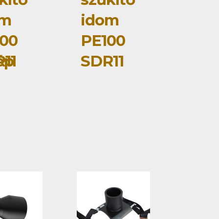
om
idom
00
PE100
ép
11
SDR11