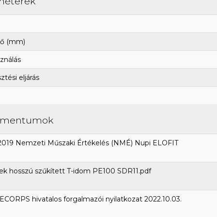
méterek
ő (mm)
ználás
tési eljárás
umentumok
2019 Nemzeti Műszaki Értékelés (NMÉ) Nupi ELOFIT
ek hosszú szűkített T-idom PE100 SDR11.pdf
CORPS hivatalos forgalmazói nyilatkozat 2022.10.03.