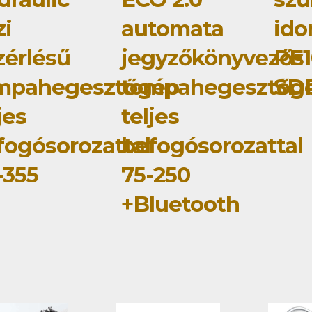
zi
automata
id
zérlésű
jegyzőkönyvezős
PE1
mpahegesztőgép
tompahegesztőg
SDR
jes
teljes
fogósorozattal
befogósorozattal
-355
75-250
+Bluetooth