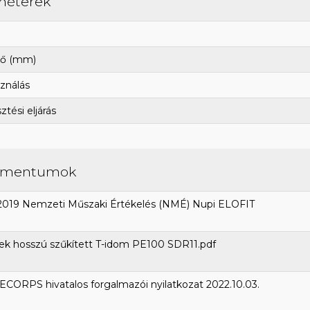
méterek
ő (mm)
ználás
tési eljárás
umentumok
2019 Nemzeti Műszaki Értékelés (NMÉ) Nupi ELOFIT
ek hosszú szűkített T-idom PE100 SDR11.pdf
CORPS hivatalos forgalmazói nyilatkozat 2022.10.03.