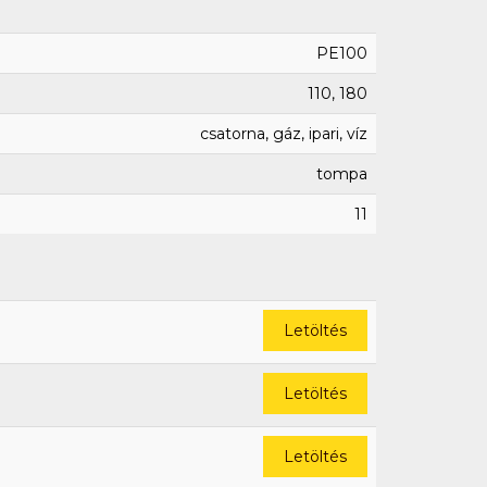
PE100
110, 180
csatorna, gáz, ipari, víz
tompa
11
Letöltés
Letöltés
Letöltés