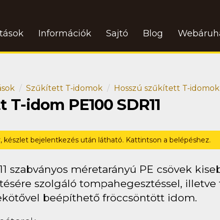
atások
Információk
Sajtó
Blog
Webáruh
ások
Szűkített T-idomok
Hosszú szűkített T-idomok
tt T-idom PE100 SDR11
r, készlet bejelentkezés után látható. Kattintson a belépéshez.
11 szabványos méretarányú PE csövek kise
tésére szolgáló tompahegesztéssel, illetve 
ekötővel beépíthető fröccsöntött idom.