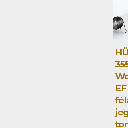
HÜ
35
We
EF
fé
je
to