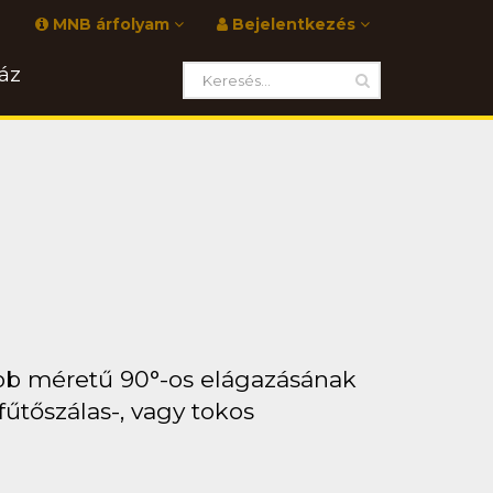
MNB árfolyam
Bejelentkezés
áz
bb méretű 90°-os elágazásának
fűtőszálas-, vagy tokos