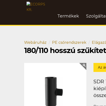
Termékek
Szolgált
Webáruház
PE csőrendszerek
Elágaz
180/110 hosszú szűkíte
Az á
SDR 
kiépí
össz