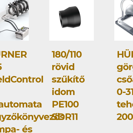
RNER
180/110
HÜ
5
rövid
gör
ldControl
szűkítő
cső
idom
0-3
lautomata
PE100
teh
gyzőkönyvezős
SDR11
200
mpa- és