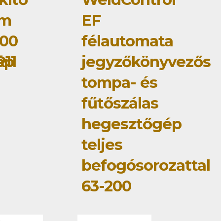
om
EF
00
félautomata
ép
11
jegyzőkönyvezős
tompa- és
fűtőszálas
hegesztőgép
teljes
befogósorozattal
63-200