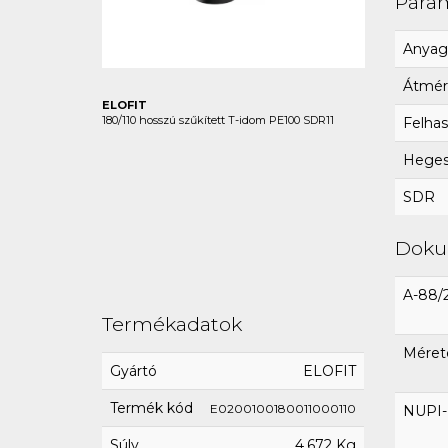
Para
Anyag
Átmér
ELOFIT
180/110 hosszú szűkített T-idom PE100 SDR11
Felhas
Hegesz
SDR
Dok
A-88/
Termékadatok
Méret
Gyártó
ELOFIT
Termék kód
E0200100180011000110
NUPI-E
Súly
4,672 Kg