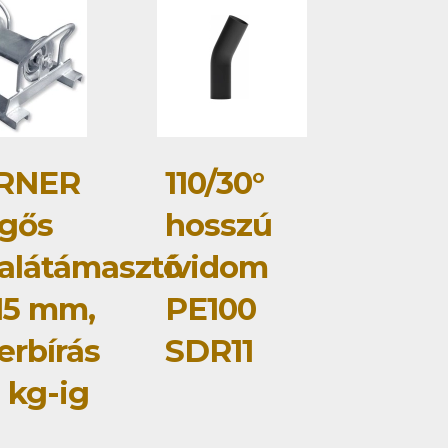
RNER
110/30°
gős
hosszú
alátámasztó
ívidom
15 mm,
PE100
erbírás
SDR11
 kg-ig