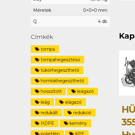
Méretek
0×0×0 mm
Q
4 db
Kap
Címkék
tompa
tompahegesztésű
tükörhegeszthető
homlokhegeszthető
hosszított
leágazó
leág
elágazó
HÜ
redukált
redukció
35
HDPE
kemény
Hy
polietilén
KPE