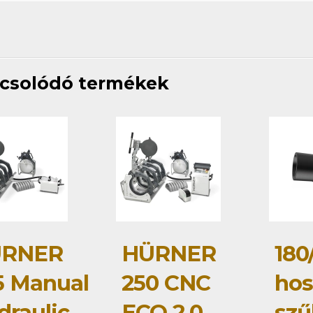
csolódó termékek
RNER
HÜRNER
180
5 Manual
250 CNC
hos
draulic
ECO 2.0
szű