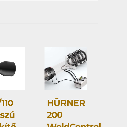
/110
HÜRNER
szú
200
kítő
WeldControl