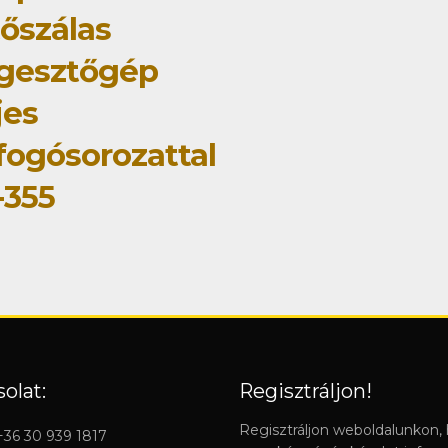
tőszálas
gesztőgép
jes
fogósorozattal
-355
olat:
Regisztráljon!
Regisztráljon weboldalunkon,
 +36 30 939 1817