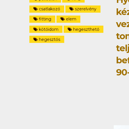
ké
csatlakozó
szerelvény
fitting
elem
ve
kötőidom
hegeszthető
to
hegesztős
tel
be
90