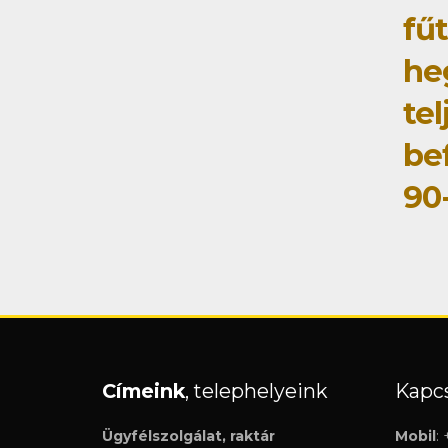
fű
he
tel
be
90
Címeink
, telephelyeink
Kapcs
Ügyfélszolgálat, raktár
Mobil
: