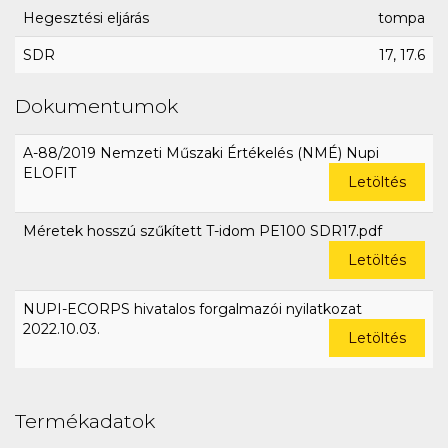
Hegesztési eljárás
tompa
SDR
17, 17.6
Dokumentumok
A-88/2019 Nemzeti Műszaki Értékelés (NMÉ) Nupi
ELOFIT
Letöltés
Méretek hosszú szűkített T-idom PE100 SDR17.pdf
Letöltés
NUPI-ECORPS hivatalos forgalmazói nyilatkozat
2022.10.03.
Letöltés
Termékadatok