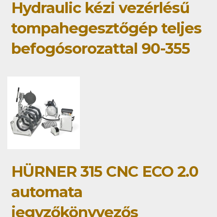
Hydraulic kézi vezérlésű
tompahegesztőgép teljes
befogósorozattal 90-355
HÜRNER 315 CNC ECO 2.0
automata
jegyzőkönyvezős