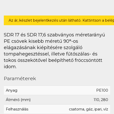
Az ár, készlet bejelentkezés után látható. Kattintson a bel
SDR 17 és SDR 17,6 szabványos méretarányú
PE csövek kisebb méretű 90°-os
elágazásának kiépítésére szolgáló
tompahegesztéssel, illetve fűtőszálas- és
tokos összekötővel beépíthető fröccsöntött
idom.
Paraméterek
Anyag
PE100
Átmérő (mm)
110, 280
Felhasználás
csatorna, gáz, ipari, víz