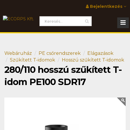
Bejelentkezés
Webáruház
PE csőrendszerek
Elágazások
Szűkített T-idomok
Hosszú szűkített T-idomok
280/110 hosszú szűkített T-
idom PE100 SDR17