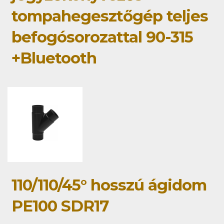
tompahegesztőgép teljes
befogósorozattal 90-315
+Bluetooth
110/110/45° hosszú ágidom
PE100 SDR17