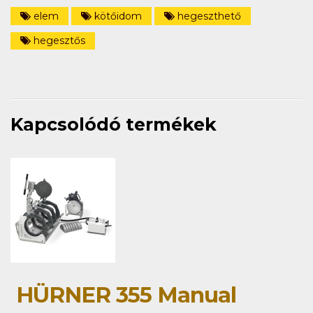
elem
kötőidom
hegeszthető
hegesztős
Kapcsolódó termékek
HÜRNER 355 Manual