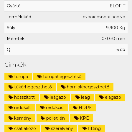
Gyártó
ELOFIT
Termék kód
E0200100280011000170
Súly
9,900 Kg
Méretek
0×0×0 mm
Q
6 db
Címkék
tompa
tompahegesztésű
tükörhegeszthető
homlokhegeszthető
hosszított
leágazó
leág
elágazó
redukált
redukció
HDPE
kemény
polietilén
KPE
csatlakozó
szerelvény
fitting