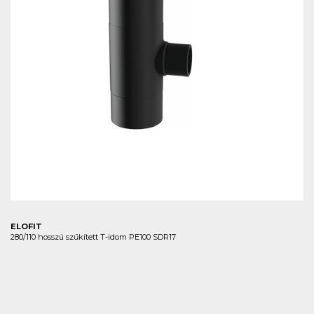
ELOFIT
280/110 hosszú szűkített T-idom PE100 SDR17