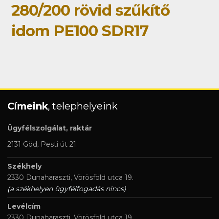
280/200 rövid szűkítő
idom PE100 SDR17
Címeink
, telephelyeink
Ügyfélszolgálat, raktár
2131 Göd, Pesti út 21.
Székhely
2330 Dunaharaszti, Vörösföld utca 19.
(a székhelyen ügyfélfogadás nincs)
Levélcím
2330 Dunaharaszti, Vörösföld utca 19.