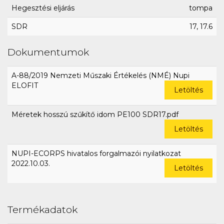
Hegesztési eljárás
tompa
SDR
17, 17.6
Dokumentumok
A-88/2019 Nemzeti Műszaki Értékelés (NMÉ) Nupi
ELOFIT
Letöltés
Méretek hosszú szűkítő idom PE100 SDR17.pdf
Letöltés
NUPI-ECORPS hivatalos forgalmazói nyilatkozat
2022.10.03.
Letöltés
Termékadatok