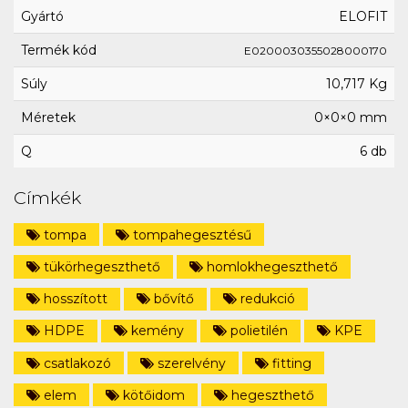
Gyártó
ELOFIT
Termék kód
E0200030355028000170
Súly
10,717 Kg
Méretek
0×0×0 mm
Q
6 db
Címkék
tompa
tompahegesztésű
tükörhegeszthető
homlokhegeszthető
hosszított
bővítő
redukció
HDPE
kemény
polietilén
KPE
csatlakozó
szerelvény
fitting
elem
kötőidom
hegeszthető