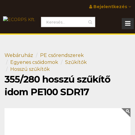
Bejelentkezés
Webáruház
PE csőrendszerek
Egyenes csőidomok
Szűkítők
Hosszú szűkítők
355/280 hosszú szűkítő
idom PE100 SDR17