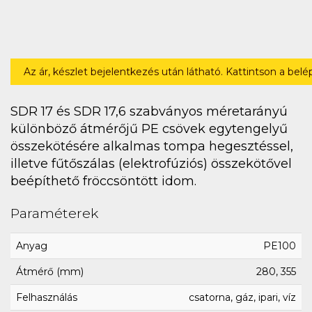
Az ár, készlet bejelentkezés után látható. Kattintson a bel
SDR 17 és SDR 17,6 szabványos méretarányú
különböző átmérőjű PE csövek egytengelyű
összekötésére alkalmas tompa hegesztéssel,
illetve fűtőszálas (elektrofúziós) összekötővel
beépíthető fröccsöntött idom.
Paraméterek
Anyag
PE100
Átmérő (mm)
280, 355
Felhasználás
csatorna, gáz, ipari, víz