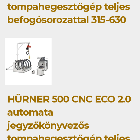
tompahegesztőgép teljes
befogósorozattal 315-630
HÜRNER 500 CNC ECO 2.0
automata
jegyzőkönyvezős
tompahegesztőgép teljes