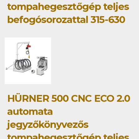
tompahegesztőgép teljes
befogósorozattal 315-630
HÜRNER 500 CNC ECO 2.0
automata
jegyzőkönyvezős
tompahegesztőgép teljes