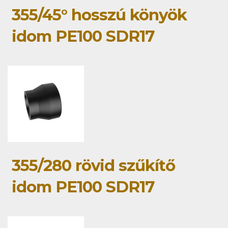
355/45° hosszú könyök
idom PE100 SDR17
355/280 rövid szűkítő
idom PE100 SDR17