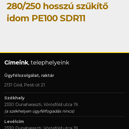
280/250 hosszú szűkítő
idom PE100 SDR11
Címeink
, telephelyeink
Ügyfélszolgálat, raktár
2131 Göd, Pesti út 21.
Székhely
2330 Dunaharaszti, Vörösföld utca 19.
(a székhelyen ügyfélfogadás nincs)
Levélcím
2330 Dunaharaszti, Vörösföld utca 19.