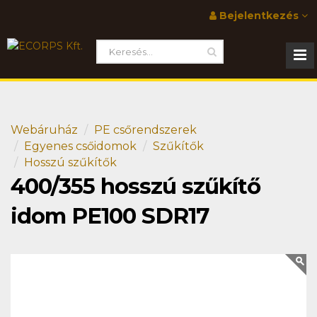
Bejelentkezés
Webáruház
PE csőrendszerek
Egyenes csőidomok
Szűkítők
Hosszú szűkítők
400/355 hosszú szűkítő
idom PE100 SDR17