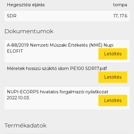
Hegesztési eljárás
tompa
SDR
17, 17.6
Dokumentumok
A-88/2019 Nemzeti Műszaki Értékelés (NMÉ) Nupi
ELOFIT
Letöltés
Méretek hosszú szűkítő idom PE100 SDR17.pdf
Letöltés
NUPI-ECORPS hivatalos forgalmazói nyilatkozat
2022.10.03.
Letöltés
Termékadatok