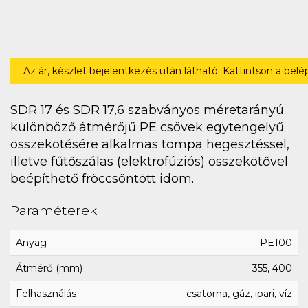
Az ár, készlet bejelentkezés után látható. Kattintson a bel
SDR 17 és SDR 17,6 szabványos méretarányú
különböző átmérőjű PE csövek egytengelyű
összekötésére alkalmas tompa hegesztéssel,
illetve fűtőszálas (elektrofúziós) összekötővel
beépíthető fröccsöntött idom.
Paraméterek
Anyag
PE100
Átmérő (mm)
355, 400
Felhasználás
csatorna, gáz, ipari, víz