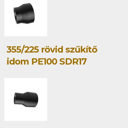
355/225 rövid szűkítő
idom PE100 SDR17