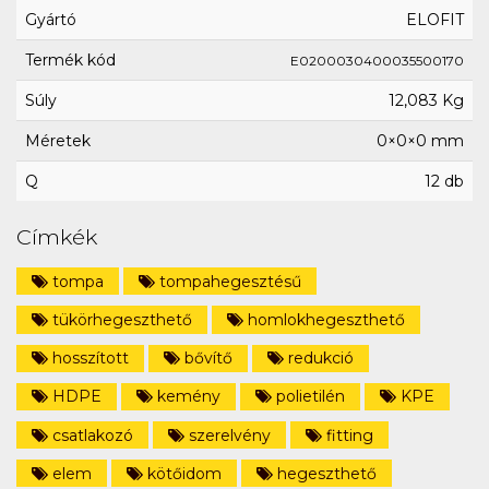
Gyártó
ELOFIT
Termék kód
E0200030400035500170
Súly
12,083 Kg
Méretek
0×0×0 mm
Q
12 db
Címkék
tompa
tompahegesztésű
tükörhegeszthető
homlokhegeszthető
hosszított
bővítő
redukció
HDPE
kemény
polietilén
KPE
csatlakozó
szerelvény
fitting
elem
kötőidom
hegeszthető