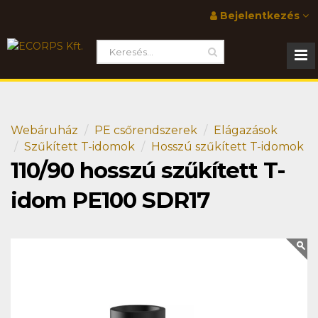
Bejelentkezés
Webáruház
PE csőrendszerek
Elágazások
Szűkített T-idomok
Hosszú szűkített T-idomok
110/90 hosszú szűkített T-
idom PE100 SDR17