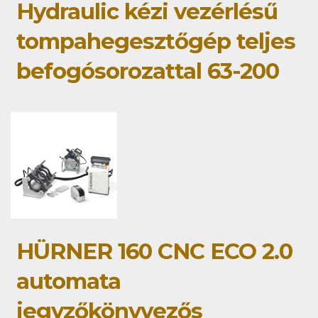
Hydraulic kézi vezérlésű
tompahegesztőgép teljes
befogósorozattal 63-200
HÜRNER 160 CNC ECO 2.0
automata
jegyzőkönyvezős