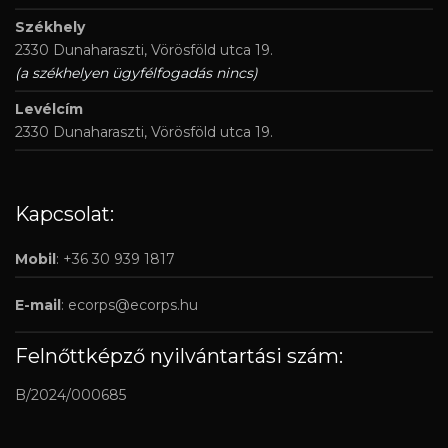
Székhely
2330 Dunaharaszti, Vörösföld utca 19.
(a székhelyen ügyfélfogadás nincs)
Levélcím
2330 Dunaharaszti, Vörösföld utca 19.
Kapcsolat:
Mobil
: +36 30 939 1817
E-mail
:
ecorps@ecorps.hu
Felnőttképző nyilvántartási szám:
B/2024/000685