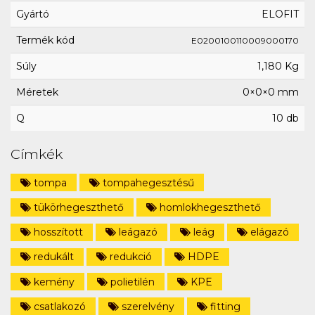
Gyártó
ELOFIT
Termék kód
E0200100110009000170
Súly
1,180 Kg
Méretek
0×0×0 mm
Q
10 db
Címkék
tompa
tompahegesztésű
tükörhegeszthető
homlokhegeszthető
hosszított
leágazó
leág
elágazó
redukált
redukció
HDPE
kemény
polietilén
KPE
csatlakozó
szerelvény
fitting