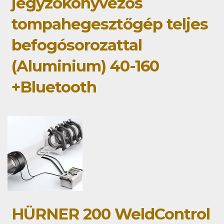
jegyzőkönyvezős
tompahegesztőgép teljes
befogósorozattal
(Aluminium) 40-160
+Bluetooth
HÜRNER 200 WeldControl