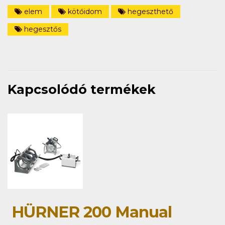
elem
kötőidom
hegeszthető
hegesztős
Kapcsolódó termékek
HÜRNER 200 Manual