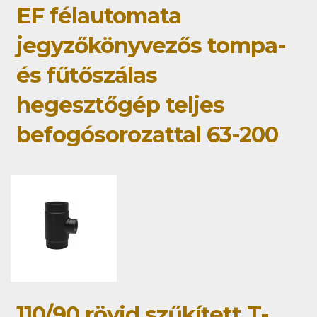
EF félautomata
jegyzőkönyvezős tompa-
és fűtőszálas
hegesztőgép teljes
befogósorozattal 63-200
110/90 rövid szűkített T-