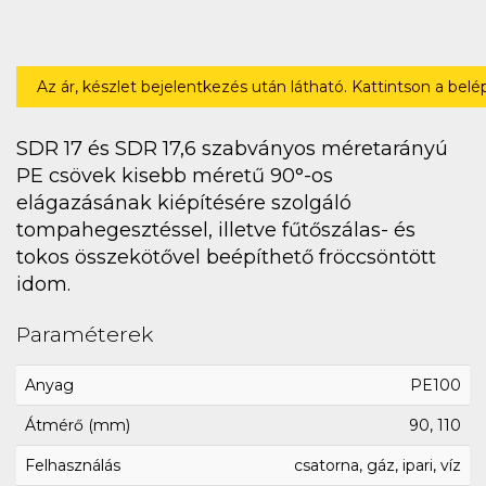
Az ár, készlet bejelentkezés után látható. Kattintson a bel
SDR 17 és SDR 17,6 szabványos méretarányú
PE csövek kisebb méretű 90°-os
elágazásának kiépítésére szolgáló
tompahegesztéssel, illetve fűtőszálas- és
tokos összekötővel beépíthető fröccsöntött
idom.
Paraméterek
Anyag
PE100
Átmérő (mm)
90, 110
Felhasználás
csatorna, gáz, ipari, víz