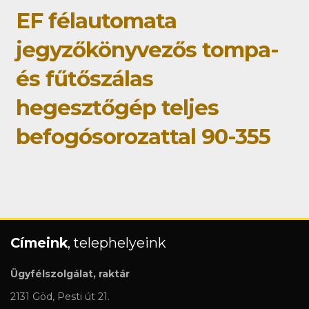
EF félautomata
jegyzőkönyvezős tompa-
és fűtőszálas
hegesztőgép teljes
befogósorozattal 90-355
Címeink
, telephelyeink
Ügyfélszolgálat, raktár
2131 Göd, Pesti út 21.