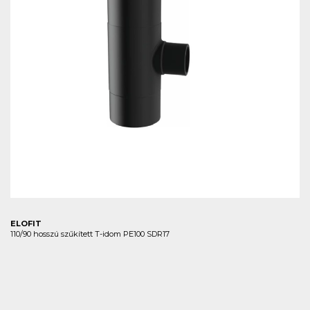
ELOFIT
110/90 hosszú szűkített T-idom PE100 SDR17