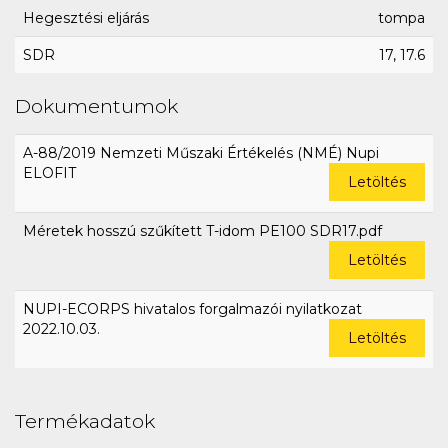
Hegesztési eljárás
tompa
SDR
17, 17.6
Dokumentumok
A-88/2019 Nemzeti Műszaki Értékelés (NMÉ) Nupi
ELOFIT
Letöltés
Méretek hosszú szűkített T-idom PE100 SDR17.pdf
Letöltés
NUPI-ECORPS hivatalos forgalmazói nyilatkozat
2022.10.03.
Letöltés
Termékadatok