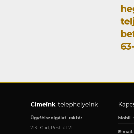
he
tel
be
63
Címeink
, telephelyeink
Kapcs
Ügyfélszolgálat, raktár
Mobil
:
2131 Göd, Pesti út 21.
E-mail
: