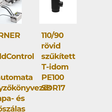
RNER
110/90
rövid
dControl
szűkített
T-idom
automata
PE100
yzőkönyvezős
SDR17
pa- és
őszálas