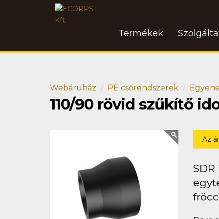
Termékek
Szolgált
Webáruház
PE csőrendszerek
Egyene
110/90 rövid szűkítő 
Az á
SDR 
egyt
fröcc