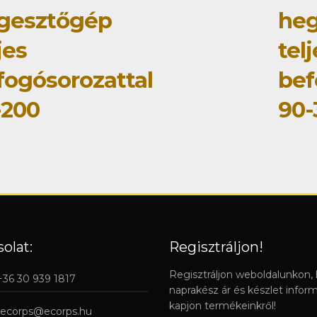
gesztőgép
he
jes
tel
fogósorozattal
bef
-200
90-
olat:
Regisztráljon!
Regisztráljon weboldalunkon,
 +36 30 939 1817
naprakész ár és készlet infor
kapjon termékeinkről!
ecorps@ecorps.hu