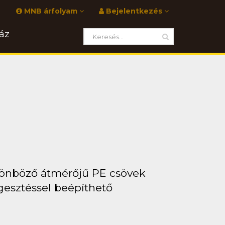
MNB árfolyam
Bejelentkezés
áz
lönböző átmérőjű PE csövek
esztéssel beépíthető