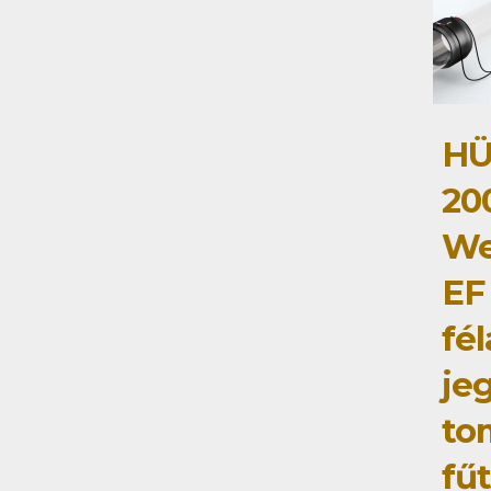
HÜ
20
We
EF
fé
je
to
fű