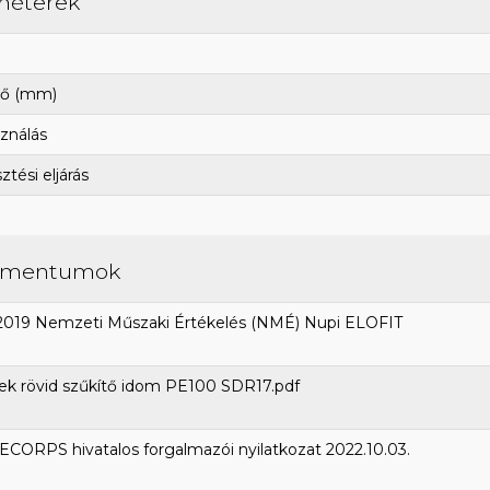
méterek
ő (mm)
ználás
tési eljárás
umentumok
2019 Nemzeti Műszaki Értékelés (NMÉ) Nupi ELOFIT
ek rövid szűkítő idom PE100 SDR17.pdf
CORPS hivatalos forgalmazói nyilatkozat 2022.10.03.