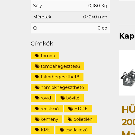
Súly
0,180 Kg
Méretek
0×0×0 mm
Q
0 db
Kap
Címkék
tompa
tompahegesztésű
tükörhegeszthető
homlokhegeszthető
rövid
bővítő
HÜ
redukció
HDPE
20
kemény
polietilén
KPE
csatlakozó
Ma