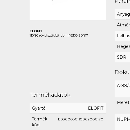
Para
Anyag
Átmér
ELOFIT
Felhas
110/90 rövid szűkítő idom PE100 SDR17
Hegesz
SDR
Dok
A-88/
Termékadatok
Méret
Gyártó
ELOFIT
Termék
NUPI-E
E0300030110009000170
kód