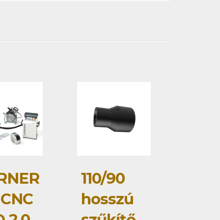
RNER
110/90
 CNC
hosszú
 2.0
szűkítő