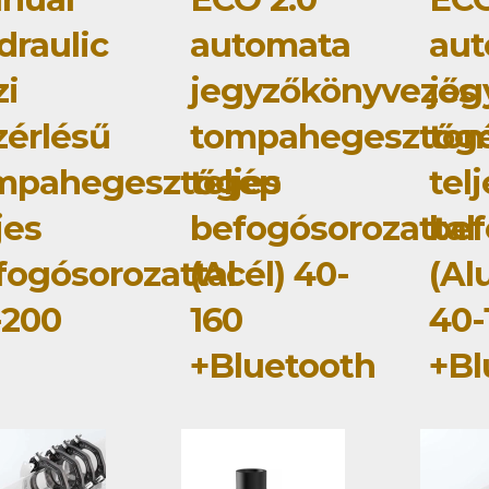
draulic
automata
au
zi
jegyzőkönyvezős
jeg
zérlésű
tompahegesztőg
to
mpahegesztőgép
teljes
tel
jes
befogósorozattal
bef
fogósorozattal
(Acél) 40-
(Al
-200
160
40-
+Bluetooth
+Bl