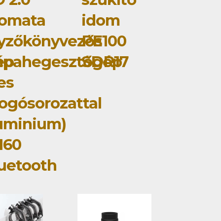
tomata
idom
yzőkönyvezős
PE100
ép
mpahegesztőgép
SDR17
jes
ogósorozattal
uminium)
160
uetooth