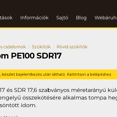
atások
Információk
Sajtó
Blog
Webáruh
s csőidomok
Szűkítők
Rövid szűkítők
idom PE100 SDR17
r, készlet bejelentkezés után látható. Kattintson a belépéshez.
17 és SDR 17,6 szabványos méretarányú kü
engelyű összekötésére alkalmas tompa heg
söntött idom.