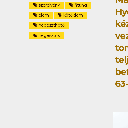
szerelvény
fitting
Hy
elem
kötőidom
ké
hegeszthető
ve
hegesztős
to
tel
be
63