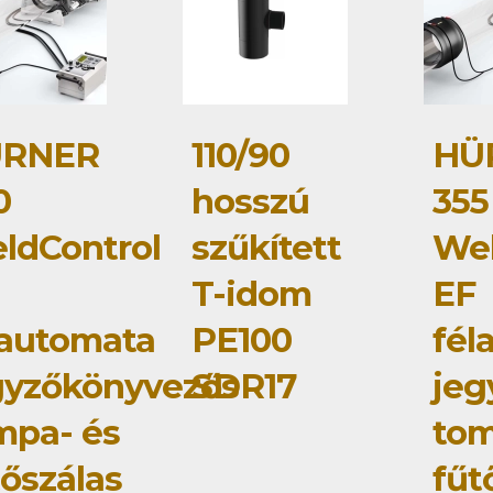
RNER
110/90
HÜ
0
hosszú
355
ldControl
szűkített
Wel
T-idom
EF
lautomata
PE100
fél
gyzőkönyvezős
SDR17
jeg
mpa- és
tom
tőszálas
fűt