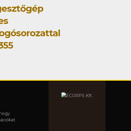
gesztőgép
jes
ogósorozattal
355
 hogy
mációkat