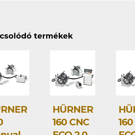
csolódó termékek
RNER
HÜRNER
HÜ
0
160 CNC
160
nual
ECO 2.0
ECO