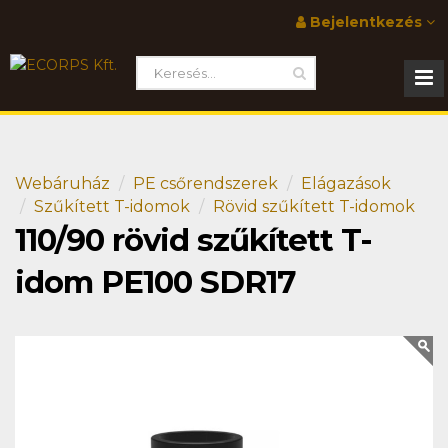
Bejelentkezés
Webáruház
PE csőrendszerek
Elágazások
Szűkített T-idomok
Rövid szűkített T-idomok
110/90 rövid szűkített T-
idom PE100 SDR17