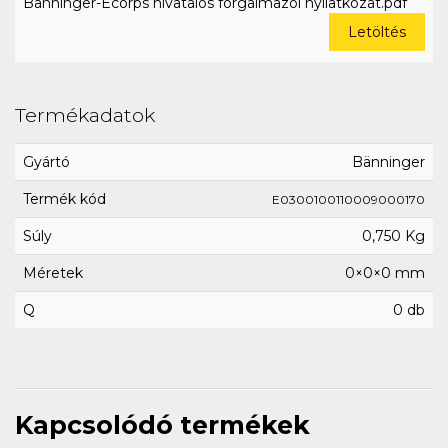
Bänninger-Ecorps hivatalos forgalmazói nyilatkozat.pdf
Letöltés
Termékadatok
Gyártó
Bänninger
Termék kód
E0300100110009000170
Súly
0,750 Kg
Méretek
0×0×0 mm
Q
0 db
Kapcsolódó termékek