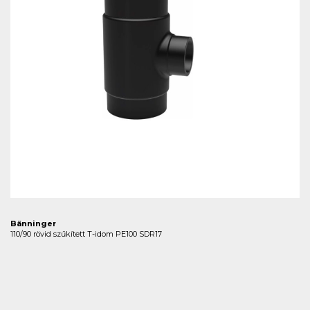
Bänninger
110/90 rövid szűkített T-idom PE100 SDR17