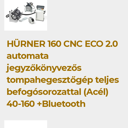
HÜRNER 160 CNC ECO 2.0
automata
jegyzőkönyvezős
tompahegesztőgép teljes
befogósorozattal (Acél)
40-160 +Bluetooth