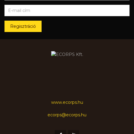
Regisztráció
www.ecorps.hu
ecorps@ecorps.hu