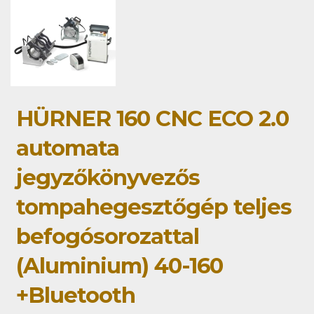
HÜRNER 160 CNC ECO 2.0
automata
jegyzőkönyvezős
tompahegesztőgép teljes
befogósorozattal
(Aluminium) 40-160
+Bluetooth