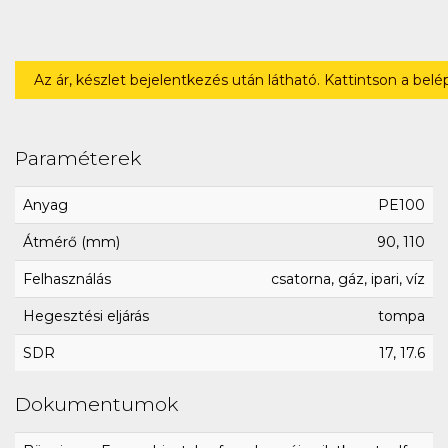
Az ár, készlet bejelentkezés után látható. Kattintson a bel
Paraméterek
Anyag
PE100
Átmérő (mm)
90, 110
Felhasználás
csatorna, gáz, ipari, víz
Hegesztési eljárás
tompa
SDR
17, 17.6
Dokumentumok