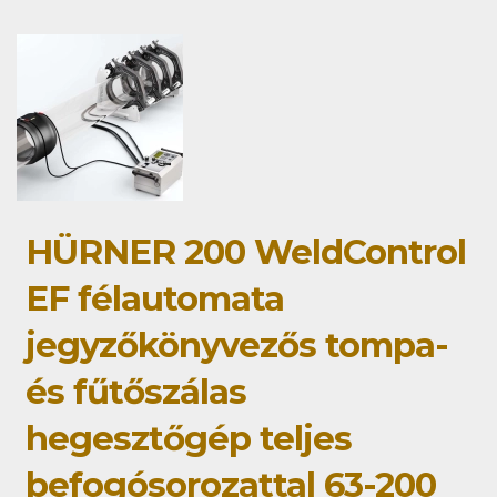
HÜRNER 200 WeldControl
EF félautomata
jegyzőkönyvezős tompa-
és fűtőszálas
hegesztőgép teljes
befogósorozattal 63-200