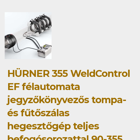
HÜRNER 355 WeldControl
EF félautomata
jegyzőkönyvezős tompa-
és fűtőszálas
hegesztőgép teljes
befogósorozattal 90-355