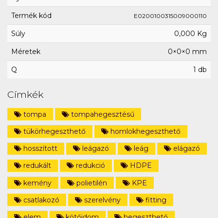
Termék kód
E0200100315009000110
Súly
0,000 Kg
Méretek
0×0×0 mm
Q
1 db
Címkék
tompa
tompahegesztésű
tükörhegeszthető
homlokhegeszthető
hosszított
leágazó
leág
elágazó
redukált
redukció
HDPE
kemény
polietilén
KPE
csatlakozó
szerelvény
fitting
elem
kötőidom
hegeszthető