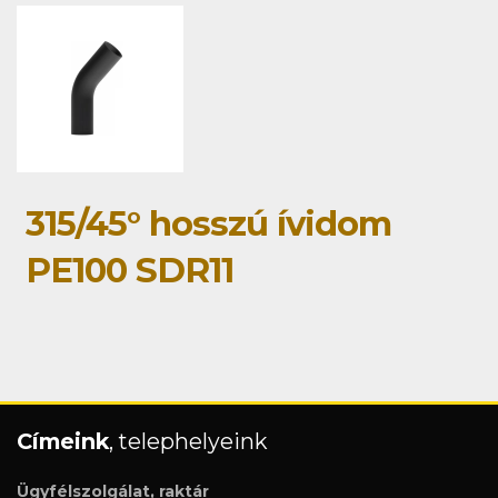
315/45° hosszú ívidom
PE100 SDR11
Címeink
, telephelyeink
Ügyfélszolgálat, raktár