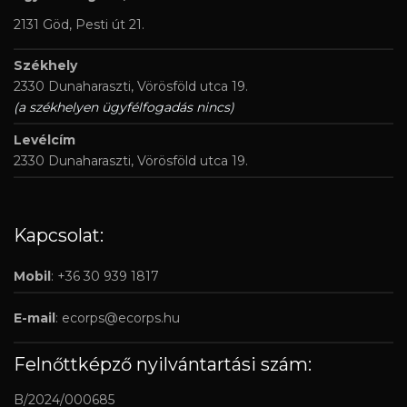
2131 Göd, Pesti út 21.
Székhely
2330 Dunaharaszti, Vörösföld utca 19.
(a székhelyen ügyfélfogadás nincs)
Levélcím
2330 Dunaharaszti, Vörösföld utca 19.
Kapcsolat:
Mobil
: +36 30 939 1817
E-mail
:
ecorps@ecorps.hu
Felnőttképző nyilvántartási szám:
B/2024/000685