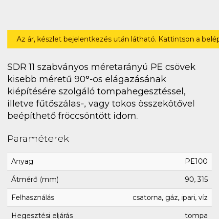
Az ár, készlet bejelentkezés után látható. Kattintson a bel
SDR 11 szabványos méretarányú PE csövek
kisebb méretű 90°-os elágazásának
kiépítésére szolgáló tompahegesztéssel,
illetve fűtőszálas-, vagy tokos összekötővel
beépíthető fröccsöntött idom.
Paraméterek
Anyag
PE100
Átmérő (mm)
90, 315
Felhasználás
csatorna, gáz, ipari, víz
Hegesztési eljárás
tompa