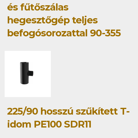
és fűtőszálas
hegesztőgép teljes
befogósorozattal 90-355
225/90 hosszú szűkített T-
idom PE100 SDR11