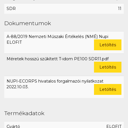
SDR
11
Dokumentumok
A-88/2019 Nemzeti Műszaki Értékelés (NMÉ) Nupi
ELOFIT
Letöltés
Méretek hosszú szűkített T-idom PE100 SDR11.pdf
Letöltés
NUPI-ECORPS hivatalos forgalmazói nyilatkozat
2022.10.03.
Letöltés
Termékadatok
Gyártó
ELOFIT