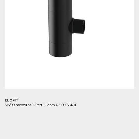
ELOFIT
315/90 hosszú szűkített T-idom PE100 SDR11