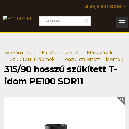
Bejelentkezés
Webáruház
PE csőrendszerek
Elágazások
Szűkített T-idomok
Hosszú szűkített T-idomok
315/90 hosszú szűkített T-
idom PE100 SDR11