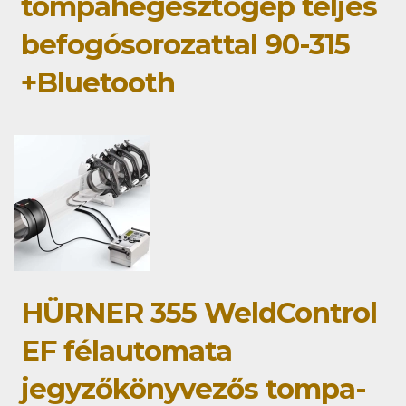
tompahegesztőgép teljes
befogósorozattal 90-315
+Bluetooth
HÜRNER 355 WeldControl
EF félautomata
jegyzőkönyvezős tompa-