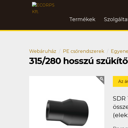
Termékek
Szolgált
Webáruház
PE csőrendszerek
Egyene
315/280 hosszú szűkít
Az á
SDR 
össze
(elek