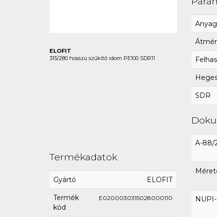
Para
Anyag
Átmér
ELOFIT
315/280 hosszú szűkítő idom PE100 SDR11
Felhas
Hegesz
SDR
Dok
A-88/
Termékadatok
Méret
Gyártó
ELOFIT
Termék
E0200030315028000110
NUPI-E
kód