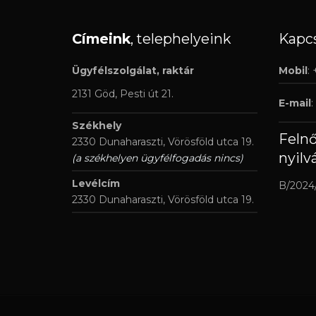
Címeink
, telephelyeink
Kapcs
Ügyfélszolgálat, raktár
Mobil
:
2131 Göd, Pesti út 21.
E-mail
:
Székhely
Feln
2330 Dunaharaszti, Vörösföld utca 19.
nyilv
(a székhelyen ügyfélfogadás nincs)
Levélcím
B/2024
2330 Dunaharaszti, Vörösföld utca 19.