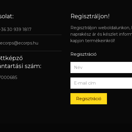
olat:
Regisztráljon!
Regisztráljon weboldalunkon,
 +36 30 939 1817
naprakész ár és készlet infor
kapjon termékeinkről!
ecorps@ecorps.hu
Regisztráció
őttképző
ántartási szám:
/000685
Regisztráció