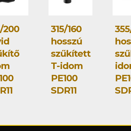
5/200
315/160
355
vid
hosszú
hos
űkítő
szűkített
szű
om
T-idom
id
100
PE100
PE1
R11
SDR11
SDR