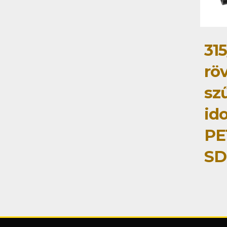
31
rö
sz
id
PE
SD