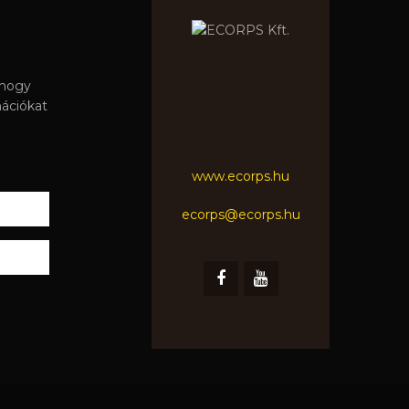
 hogy
mációkat
www.ecorps.hu
ecorps@ecorps.hu