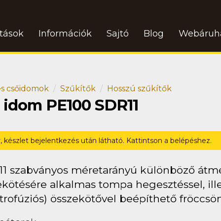
atások
Információk
Sajtó
Blog
Webáruh
s csőidomok
Szűkítők
Hosszú szűkítők
ő idom PE100 SDR11
r, készlet bejelentkezés után látható. Kattintson a belépéshez.
11 szabványos méretarányú különböző átm
kötésére alkalmas tompa hegesztéssel, ille
trofúziós) összekötővel beépíthető fröccsö