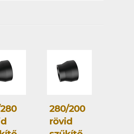
/280
280/200
id
rövid
kítő
szűkítő