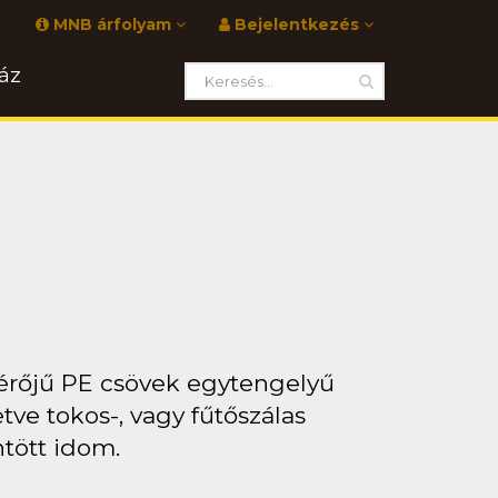
MNB árfolyam
Bejelentkezés
áz
érőjű PE csövek egytengelyű
tve tokos-, vagy fűtőszálas
ntött idom.