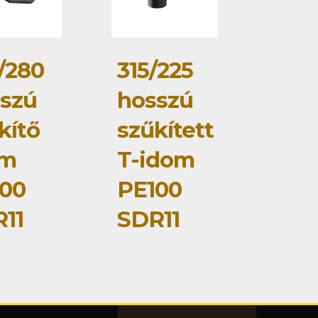
/280
315/225
szú
hosszú
kítő
szűkített
om
T-idom
00
PE100
11
SDR11