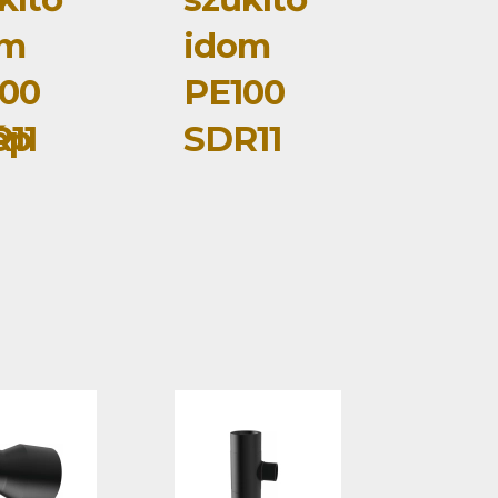
om
idom
00
PE100
ép
11
SDR11