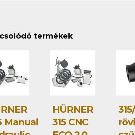
csolódó termékek
RNER
HÜRNER
315
5 Manual
315 CNC
röv
draulic
ECO 2.0
szű