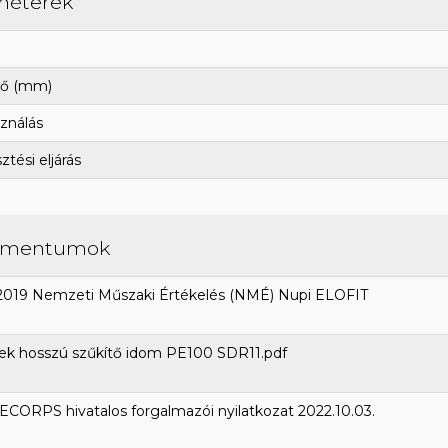
méterek
ő (mm)
ználás
tési eljárás
umentumok
2019 Nemzeti Műszaki Értékelés (NMÉ) Nupi ELOFIT
ek hosszú szűkítő idom PE100 SDR11.pdf
CORPS hivatalos forgalmazói nyilatkozat 2022.10.03.