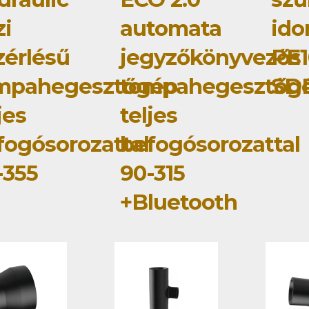
zi
automata
id
zérlésű
jegyzőkönyvezős
PE1
mpahegesztőgép
tompahegesztőg
SDR
jes
teljes
fogósorozattal
befogósorozattal
-355
90-315
+Bluetooth