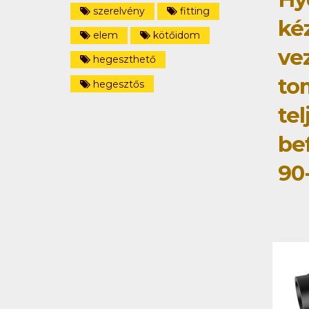
szerelvény
fitting
ké
elem
kötőidom
ve
hegeszthető
to
hegesztős
tel
be
90