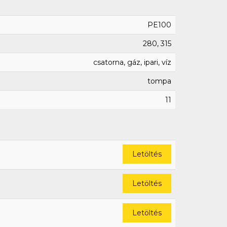
PE100
280, 315
csatorna, gáz, ipari, víz
tompa
11
Letöltés
Letöltés
Letöltés