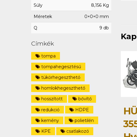
Súly
8,156 Kg
Méretek
0×0×0 mm
Q
9 db
Kap
Címkék
tompa
tompahegesztésű
tükörhegeszthető
homlokhegeszthető
hosszított
bővítő
HÜ
redukció
HDPE
kemény
polietilén
35
KPE
csatlakozó
Hy