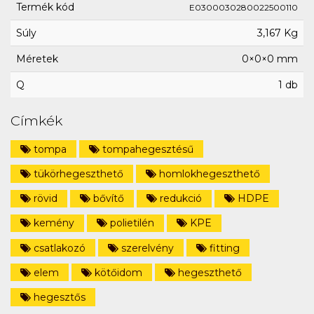
Termék kód
E0300030280022500110
Súly
3,167 Kg
Méretek
0×0×0 mm
Q
1 db
Címkék
tompa
tompahegesztésű
tükörhegeszthető
homlokhegeszthető
rövid
bővítő
redukció
HDPE
kemény
polietilén
KPE
csatlakozó
szerelvény
fitting
elem
kötőidom
hegeszthető
hegesztős