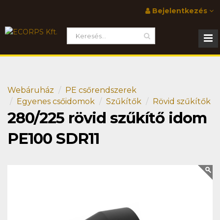
Bejelentkezés
Webáruház
PE csőrendszerek
Egyenes csőidomok
Szűkítők
Rövid szűkítők
280/225 rövid szűkítő idom
PE100 SDR11