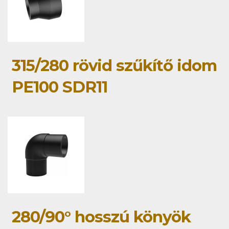
315/280 rövid szűkítő idom
PE100 SDR11
280/90° hosszú könyök