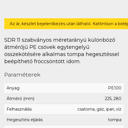
Az ár, készlet bejelentkezés után látható. Kattintson a bel
SDR 11 szabványos méretarányú különböző
átmérőjű PE csövek egytengelyű
összekötésére alkalmas tompa hegesztéssel
beépíthető fröccsöntött idom.
Paraméterek
Anyag
PE100
Átmérő (mm)
225, 280
Felhasználás
csatorna, gáz, ipari, víz
Hegesztési eljárás
tompa