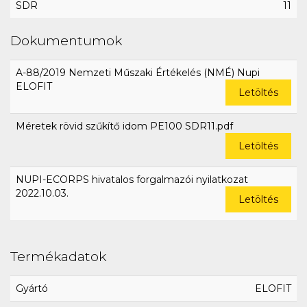
SDR
11
Dokumentumok
A-88/2019 Nemzeti Műszaki Értékelés (NMÉ) Nupi
ELOFIT
Letöltés
Méretek rövid szűkítő idom PE100 SDR11.pdf
Letöltés
NUPI-ECORPS hivatalos forgalmazói nyilatkozat
2022.10.03.
Letöltés
Termékadatok
Gyártó
ELOFIT