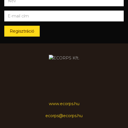
Regisztráció
www.ecorps.hu
ecorps@ecorps.hu