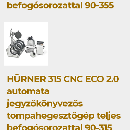
befogósorozattal 90-355
HÜRNER 315 CNC ECO 2.0
automata
jegyzőkönyvezős
tompahegesztőgép teljes
befogósorozattal 90-315