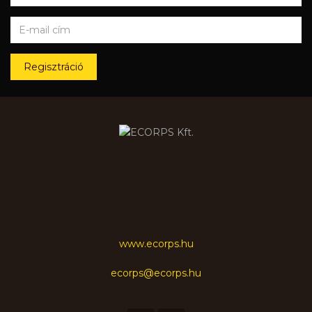
Regisztráció
www.ecorps.hu
ecorps@ecorps.hu