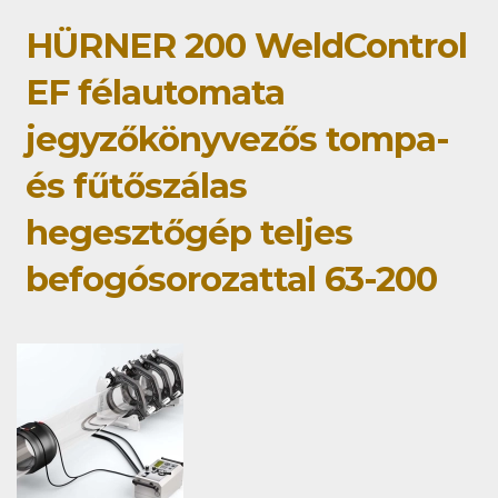
HÜRNER 200 WeldControl
EF félautomata
jegyzőkönyvezős tompa-
és fűtőszálas
hegesztőgép teljes
befogósorozattal 63-200