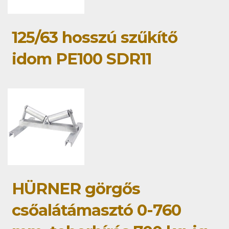
125/63 hosszú szűkítő
idom PE100 SDR11
HÜRNER görgős
csőalátámasztó 0-760