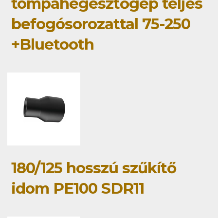
tompahegesztőgép teljes
befogósorozattal 75-250
+Bluetooth
180/125 hosszú szűkítő
idom PE100 SDR11