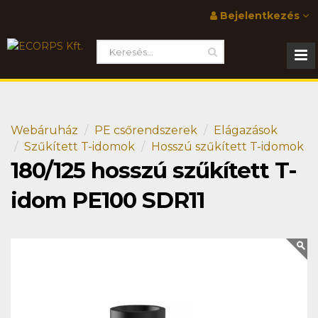
Bejelentkezés
Webáruház
PE csőrendszerek
Elágazások
Szűkített T-idomok
Hosszú szűkített T-idomok
180/125 hosszú szűkített T-
idom PE100 SDR11