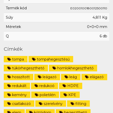
Termék kód
E0200100180012500110
Súly
4,811 Kg
Méretek
0×0×0 mm
Q
6 db
Címkék
tompa
tompahegesztésű
tükörhegeszthető
homlokhegeszthető
hosszított
leágazó
leág
elágazó
redukált
redukció
HDPE
kemény
polietilén
KPE
csatlakozó
szerelvény
fitting
elem
kötőidom
hegeszthető