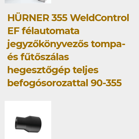
HÜRNER 355 WeldControl
EF félautomata
jegyzőkönyvezős tompa-
és fűtőszálas
hegesztőgép teljes
befogósorozattal 90-355