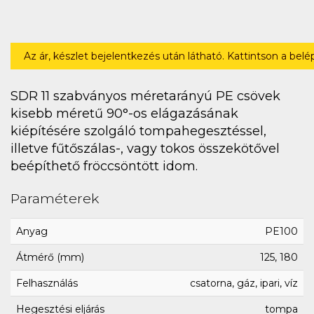
Az ár, készlet bejelentkezés után látható. Kattintson a bel
SDR 11 szabványos méretarányú PE csövek
kisebb méretű 90°-os elágazásának
kiépítésére szolgáló tompahegesztéssel,
illetve fűtőszálas-, vagy tokos összekötővel
beépíthető fröccsöntött idom.
Paraméterek
Anyag
PE100
Átmérő (mm)
125, 180
Felhasználás
csatorna, gáz, ipari, víz
Hegesztési eljárás
tompa