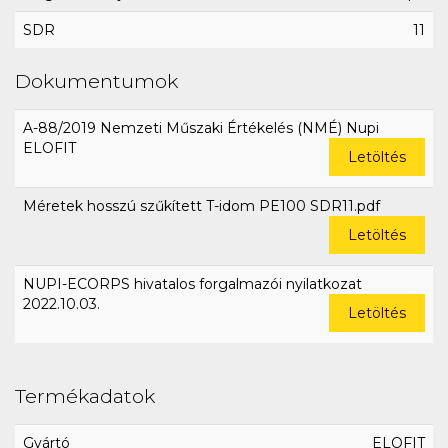
SDR
11
Dokumentumok
A-88/2019 Nemzeti Műszaki Értékelés (NMÉ) Nupi
ELOFIT
Letöltés
Méretek hosszú szűkített T-idom PE100 SDR11.pdf
Letöltés
NUPI-ECORPS hivatalos forgalmazói nyilatkozat
2022.10.03.
Letöltés
Termékadatok
Gyártó
ELOFIT