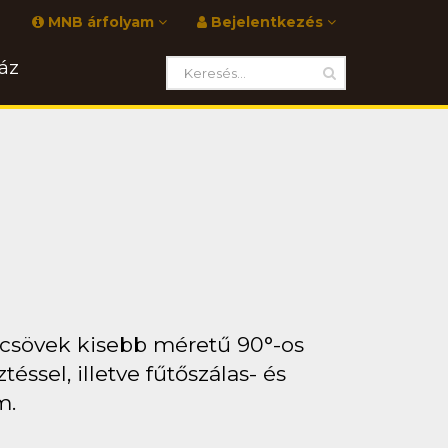
MNB árfolyam
Bejelentkezés
áz
 csövek kisebb méretű 90°-os
ssel, illetve fűtőszálas- és
m.