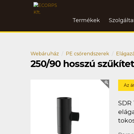
Termékek
Szolgált
Webáruház
PE csőrendszerek
Elágaz
250/90 hosszú szűkíte
Az á
SDR 
elága
toko