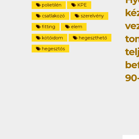
polietilén
KPE
ké
csatlakozó
szerelvény
ve
fitting
elem
to
kötőidom
hegeszthető
hegesztős
tel
be
90