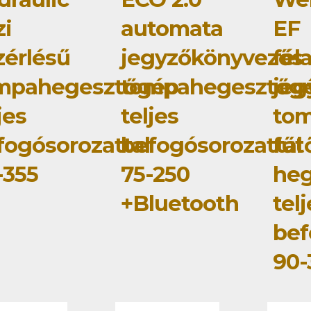
zi
automata
EF
zérlésű
jegyzőkönyvezős
fél
mpahegesztőgép
tompahegesztőg
jeg
jes
teljes
tom
fogósorozattal
befogósorozattal
fűt
-355
75-250
he
+Bluetooth
tel
bef
90-