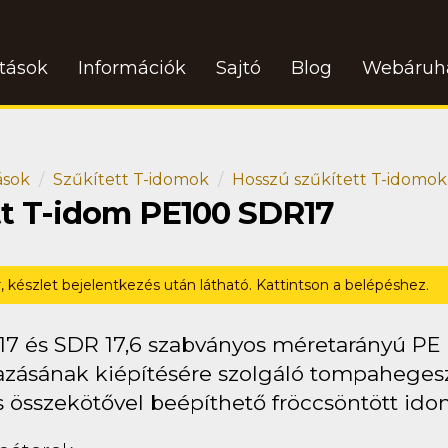
atások
Információk
Sajtó
Blog
Webáruh
ások
Szűkített T-idomok
Hosszú szűkített T-idomok
tt T-idom PE100 SDR17
r, készlet bejelentkezés után látható. Kattintson a belépéshez.
17 és SDR 17,6 szabványos méretarányú PE
zásának kiépítésére szolgáló tompahegeszté
s összekötővel beépíthető fröccsöntött ido