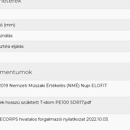
méterek
ő (mm)
ználás
tési eljárás
umentumok
2019 Nemzeti Műszaki Értékelés (NMÉ) Nupi ELOFIT
ek hosszú szűkített T-idom PE100 SDR17.pdf
CORPS hivatalos forgalmazói nyilatkozat 2022.10.03.