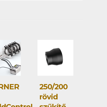
RNER
250/200
rövid
dControl
szűkítő