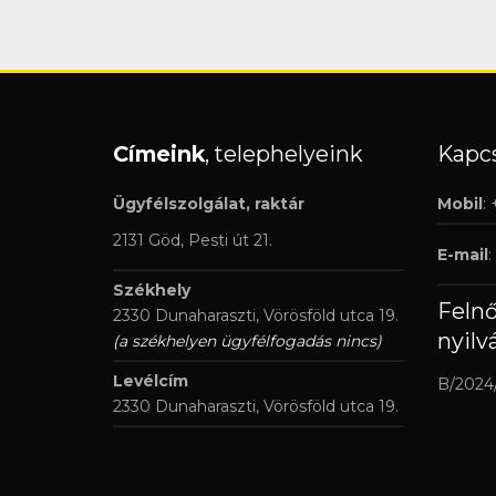
Címeink
, telephelyeink
Kapcs
Ügyfélszolgálat, raktár
Mobil
:
2131 Göd, Pesti út 21.
E-mail
:
Székhely
Feln
2330 Dunaharaszti, Vörösföld utca 19.
nyilv
(a székhelyen ügyfélfogadás nincs)
Levélcím
B/2024
2330 Dunaharaszti, Vörösföld utca 19.