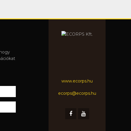
 hogy
mációkat
www.ecorps.hu
ecorps@ecorps.hu