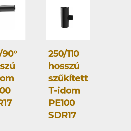
/90°
250/110
szú
hosszú
dom
szűkített
00
T-idom
R17
PE100
SDR17