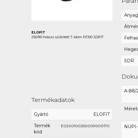
Para
Anyag
Átmér
ELOFIT
250/90 hosszú szűkített T-idom PE100 SDR17
Felhas
Hegesz
SDR
Dok
A-88/
Termékadatok
Méret
Gyártó
ELOFIT
Termék
E0200100250009000170
NUPI-E
kód