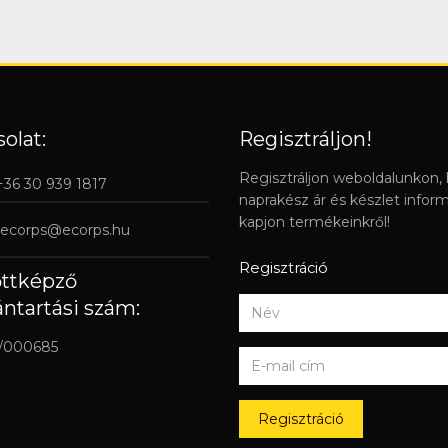
olat:
Regisztráljon!
Regisztráljon weboldalunkon,
 +36 30 939 1817
naprakész ár és készlet infor
kapjon termékeinkről!
ecorps@ecorps.hu
Regisztráció
őttképző
ántartási szám:
/000685
Regisztráció