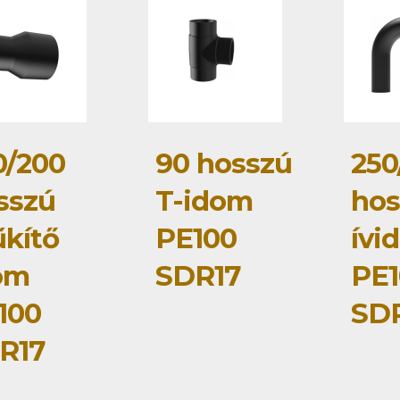
0/200
90 hosszú
250
sszú
T-idom
hos
űkítő
PE100
ívi
om
SDR17
PE1
100
SD
R17