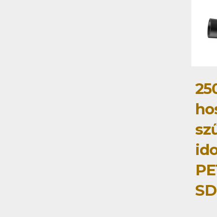
25
ho
sz
id
PE
SD