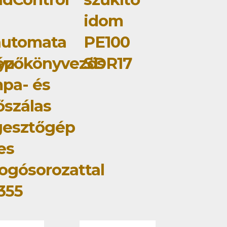
idom
automata
PE100
ép
yzőkönyvezős
SDR17
pa- és
őszálas
gesztőgép
jes
ogósorozattal
355