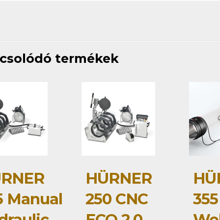
csolódó termékek
RNER
HÜRNER
HÜ
5 Manual
250 CNC
355
draulic
ECO 2.0
Wel