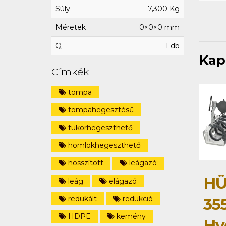
Súly
7,300 Kg
Méretek
0×0×0 mm
Q
1 db
Kap
Címkék
tompa
tompahegesztésű
tükörhegeszthető
homlokhegeszthető
hosszított
leágazó
HÜ
leág
elágazó
redukált
redukció
35
HDPE
kemény
Hy