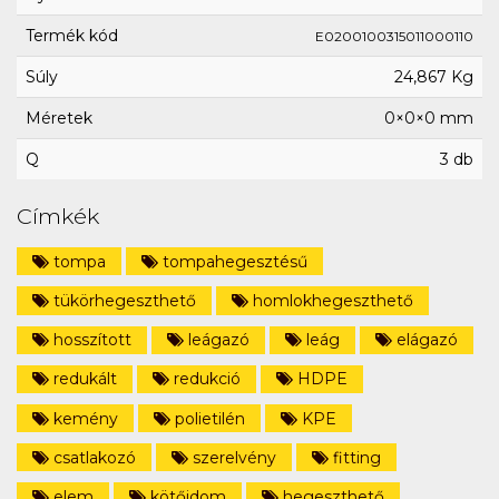
Termék kód
E0200100315011000110
Súly
24,867 Kg
Méretek
0×0×0 mm
Q
3 db
Címkék
tompa
tompahegesztésű
tükörhegeszthető
homlokhegeszthető
hosszított
leágazó
leág
elágazó
redukált
redukció
HDPE
kemény
polietilén
KPE
csatlakozó
szerelvény
fitting
elem
kötőidom
hegeszthető