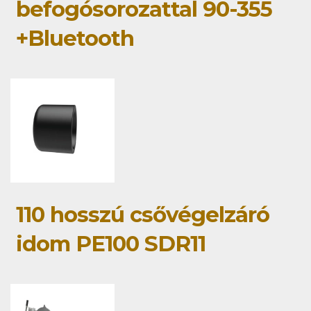
befogósorozattal 90-355
+Bluetooth
110 hosszú csővégelzáró
idom PE100 SDR11