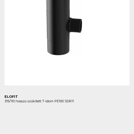
ELOFIT
315/110 hosszú szűkített T-idom PE100 SDR11