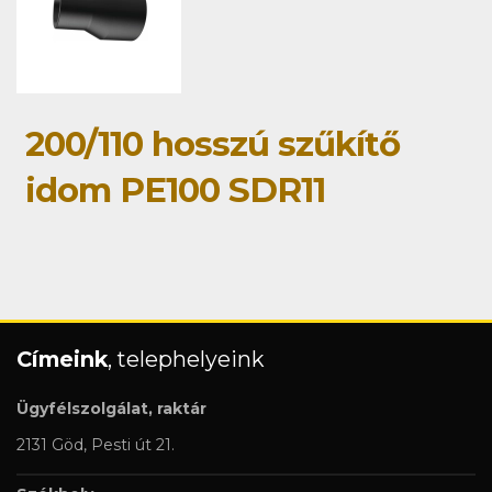
200/110 hosszú szűkítő
idom PE100 SDR11
Címeink
, telephelyeink
Ügyfélszolgálat, raktár
2131 Göd, Pesti út 21.