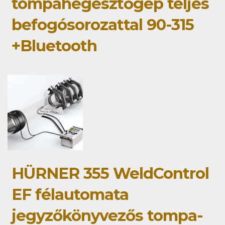
tompahegesztőgép teljes
befogósorozattal 90-315
+Bluetooth
HÜRNER 355 WeldControl
EF félautomata
jegyzőkönyvezős tompa-