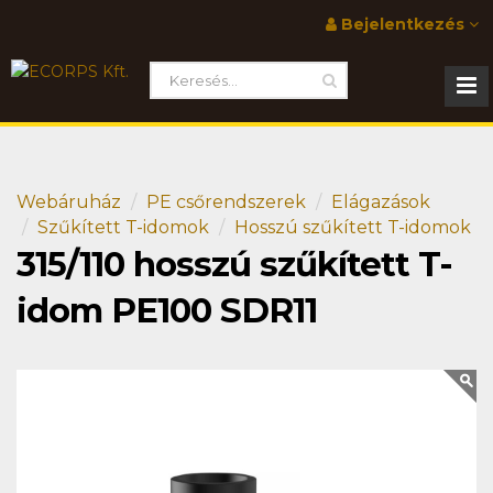
Bejelentkezés
Webáruház
PE csőrendszerek
Elágazások
Szűkített T-idomok
Hosszú szűkített T-idomok
315/110 hosszú szűkített T-
idom PE100 SDR11