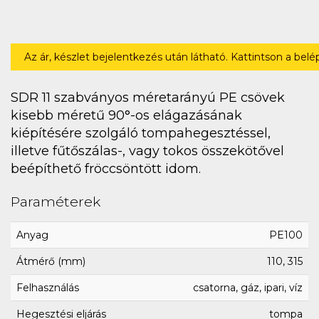
Az ár, készlet bejelentkezés után látható. Kattintson a bel
SDR 11 szabványos méretarányú PE csövek
kisebb méretű 90°-os elágazásának
kiépítésére szolgáló tompahegesztéssel,
illetve fűtőszálas-, vagy tokos összekötővel
beépíthető fröccsöntött idom.
Paraméterek
Anyag
PE100
Átmérő (mm)
110, 315
Felhasználás
csatorna, gáz, ipari, víz
Hegesztési eljárás
tompa