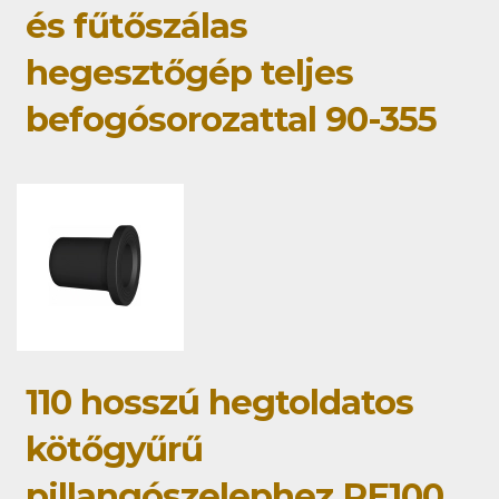
és fűtőszálas
hegesztőgép teljes
befogósorozattal 90-355
110 hosszú hegtoldatos
kötőgyűrű
pillangószelephez PE100