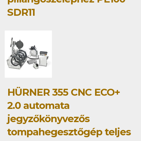
SDR11
HÜRNER 355 CNC ECO+
2.0 automata
jegyzőkönyvezős
tompahegesztőgép teljes