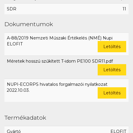
SDR
11
Dokumentumok
A-88/2019 Nemzeti Műszaki Értékelés (NMÉ) Nupi
ELOFIT
Letöltés
Méretek hosszú szűkített T-idom PE100 SDR11.pdf
Letöltés
NUPI-ECORPS hivatalos forgalmazói nyilatkozat
2022.10.03.
Letöltés
Termékadatok
Gyártó
ELOFIT