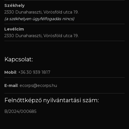
Székhely
2330 Dunaharaszti, Vörösföld utca 19.
(a székhelyen ügyfélfogadás nincs)
Levélcím
2330 Dunaharaszti, Vörösföld utca 19.
Kapcsolat:
Mobil
: +36 30 939 1817
E-mail
:
ecorps@ecorps.hu
Felnőttképző nyilvántartási szám:
B/2024/000685