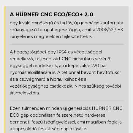
A HÜRNER CNC ECO/ECO+ 2.0
egy kiváló minőségű és tartós, új generációs automata
műanyagcső tompahegesztőgép, amit a 2006/42 / EK
irányelvnek megfelelően fejlesztettek ki.
A hegesztőgépet egy IP54-es védettséggel
rendelkező, teljesen zárt CNC hidraulikus vezérlő
egységgel rendelkezik, ami képes akár 220 bar
nyomás előállítására is. A teflonnal bevont hevítőtükör
és a csővégmaró a hidraulikához és a
vezérlőegységhez csatlakozik. Nincs szükség további
áramelosztóra.
Ezen túlmenően minden új generációs HÜRNER CNC
ECO gép opcionálisan felszerelhető hardveres
bemeneti feszültségfigyeléssel, ami magában foglalja
a kapcsolódó feszültség naplózását is.