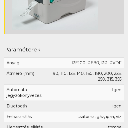
Paraméterek
Anyag
PE100, PE80, PP, PVDF
Átmérő (mm)
90, 110, 125, 140, 160, 180, 200, 225,
250, 315, 355
Automata
Igen
jegyzőkönyvezés
Bluetooth
igen
Felhasználás
csatorna, gáz, ipari, víz
Hegesztési eljárás
tompa