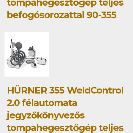
tompahegesztőgép teljes
befogósorozattal 90-355
HÜRNER 355 WeldControl
2.0 félautomata
jegyzőkönyvezős
tompahegesztőgép teljes