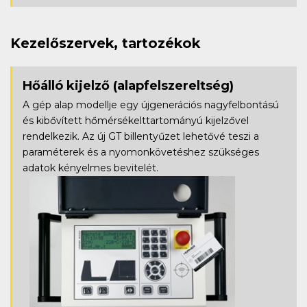
Kezelőszervek, tartozékok
Hőálló kijelző
(alapfelszereltség)
A gép alap modellje egy újgenerációs nagyfelbontású
és kibővített hőmérsékelttartományú kijelzővel
rendelkezik. Az új GT billentyűzet lehetővé teszi a
paraméterek és a nyomonkövetéshez szükséges
adatok kényelmes bevitelét.