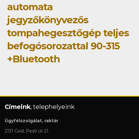
automata
jegyzőkönyvezős
tompahegesztőgép teljes
befogósorozattal 90-315
+Bluetooth
Címeink
, telephelyeink
Ügyfélszolgálat, raktár
2131 Göd, Pesti út 21.