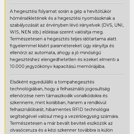
A hegesztési folyamat során a gép a hevítőtükör
hőmérsékletének és a hegesztési nyomásoknak a
szabályozását az érvényben lévő irányelvek (DVS, UNI,
WIS, NEN stb.) előírásai szerint valósítja meg.
Természetesen a hegesztés teljes időtartama alatt
figyelemmel kísért paramétereket úgy irányítja és
ellenőrzi az automata, ahogy a jó minőségű
hegesztéshez elengedhetetlen és ezeket elmenti a
10.000 jegyzőkönyv kapacitású memóriájába.
Elsőként egyedülálló a tompahegesztés
technológiában, hogy a felhasználói jogosultság
ellenőrzése nem támaszkodik vonalkódokra és
szkennerre, mint korábban, hanem a rendkívül
felhasználóbarát, hibamentes RFID technológia
segítségével valósul meg a vezérlőegység számára.
Természetesen a már bevált beviteli eszközök az
olvasóceruza és a kézi szkenner továbbra is külön