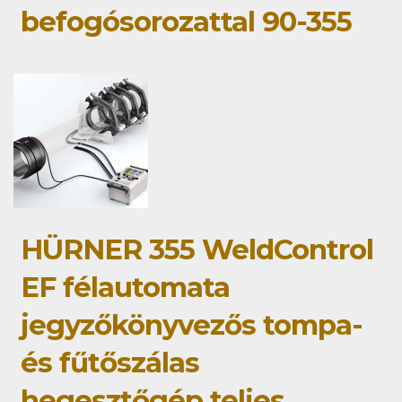
befogósorozattal 90-355
HÜRNER 355 WeldControl
EF félautomata
jegyzőkönyvezős tompa-
és fűtőszálas
hegesztőgép teljes