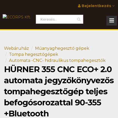
Bejelentkezés
Webáruház
Műanyaghegesztő gépek
Tompa hegesztőgépek
Automata -CNC- hidraulikus tompahegesztők
HÜRNER 355 CNC ECO+ 2.0
automata jegyzőkönyvezős
tompahegesztőgép teljes
befogósorozattal 90-355
+Bluetooth