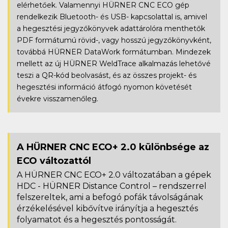
elérhetőek. Valamennyi HÜRNER CNC ECO gép
rendelkezik Bluetooth- és USB- kapcsolattal is, amivel
a hegesztési jegyzőkönyvek adattárolóra menthetők
PDF formátumú rövid-, vagy hosszú jegyzőkönyvként,
továbbá HÜRNER DataWork formátumban. Mindezek
mellett az új HÜRNER WeldTrace alkalmazás lehetővé
teszi a QR-kód beolvasást, és az összes projekt- és
hegesztési információ átfogó nyomon követését
évekre visszamenőleg.
A HÜRNER CNC ECO+ 2.0 különbsége az
ECO változattól
A HÜRNER CNC ECO+ 2.0 változatában a gépek
HDC - HÜRNER Distance Control – rendszerrel
felszereltek, ami a befogó pofák távolságának
érzékelésével kibővítve irányítja a hegesztés
folyamatot és a hegesztés pontosságát.