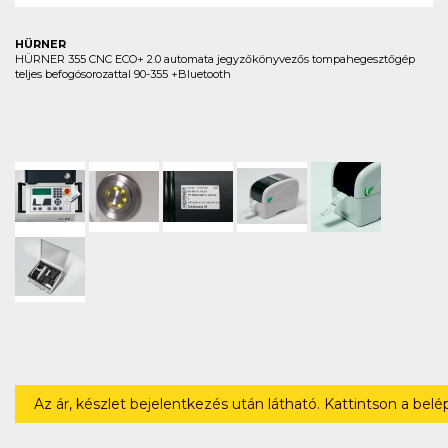
HÜRNER
HÜRNER 355 CNC ECO+ 2.0 automata jegyzőkönyvezős tompahegesztőgép
teljes befogósorozattal 90-355 +Bluetooth
Az ár, készlet bejelentkezés után látható. Kattintson a bel