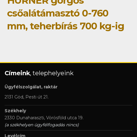
HÜRNER görgős
csőalátámasztó 0-760
mm, teherbírás 700 kg-ig
Címeink
, telephelyeink
Ügyfélszolgálat, raktár
2131 Göd, Pesti út 21.
Székhely
2330 Dunaharaszti, Vörösföld utca 19.
(a székhelyen ügyfélfogadás nincs)
Levélcím