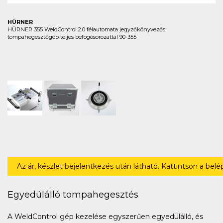
HÜRNER
HÜRNER 355 WeldControl 2.0 félautomata jegyzőkönyvezős
tompahegesztőgép teljes befogósorozattal 90-355
Az ár, készlet bejelentkezés után látható. Kattintson a bel
Egyedülálló tompahegesztés
A WeldControl gép kezelése egyszerűen egyedülálló, és