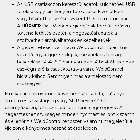
Az USB csatlakozón keresztül adatok küldhetőek USB
tárolóra vagy címkenyomtatóra, akár kivonatként
vagy bővített jegyzőkönyvként PDF formátumban.
A
HÜRNER
DataWork programjának formátumában
történő letöltés esetén a hegesztési adatok a
szoftverben archiválhatóak és kezelhetőek.
A gépet teljesen zárt házú WeldControl hidraulikus
vezérlő egységgel szállítjuk, melynek biztonsági
besorolása IP54, 250 bar nyomásig. A hevítőtükör és a
csővégmaró is csatlakoztatva van a WeldControl
hidraulikához. Semmilyen más áramelosztó nem
szükséges!
Munkadarabok nyomon követhetőségi adata, cső anyag,
átmérő és falvastagság vagy SDR bevihető GT
billentyűzeten, felhasználóbarát menü segítségével. A
hegesztéshez szükséges minden nyomást és időt kiszámít
és ellenőriz a WeldControl rendszer, valamint megjeleníti a
kijelzőn a kényelmes használat érdekében.