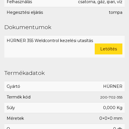
Felhasználás
csatorna, gáz, ipari, víz
Hegesztési eljárás
tompa
Dokumentumok
HÜRNER 355 Weldcontrol kezelési utasítás
Letöltés
Termékadatok
Gyártó
HÜRNER
Termék kód
200-702-355
Súly
0,000 Kg
Méretek
0×0×0 mm