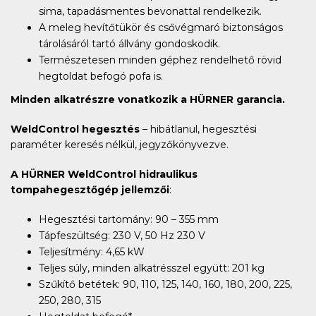
sima, tapadásmentes bevonattal rendelkezik.
A meleg hevítőtükör és csővégmaró biztonságos
tárolásáról tartó állvány gondoskodik.
Természetesen minden géphez rendelhető rövid
hegtoldat befogó pofa is.
Minden alkatrészre vonatkozik a HÜRNER garancia.
WeldControl hegesztés
– hibátlanul, hegesztési
paraméter keresés nélkül, jegyzőkönyvezve.
A HÜRNER WeldControl hidraulikus
tompahegesztőgép jellemzői
:
Hegesztési tartomány: 90 – 355 mm
Tápfeszültség: 230 V, 50 Hz 230 V
Teljesítmény: 4,65 kW
Teljes súly, minden alkatrésszel együtt: 201 kg
Szűkítő betétek: 90, 110, 125, 140, 160, 180, 200, 225,
250, 280, 315