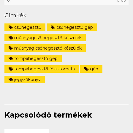
Q
0 db
Címkék
csőhegesztő
csőhegesztő gép
műanyagcső hegesztő készülék
műanyag csőhegesztő készülék
tompahegesztő gép
tompahegesztő félautomata
gép
jegyzőkönyv
Kapcsolódó termékek