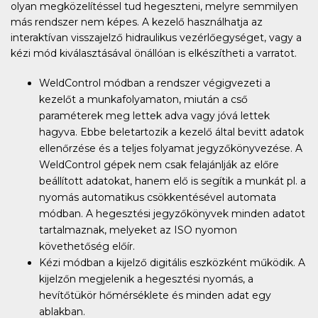
olyan megközelítéssel tud hegeszteni, melyre semmilyen
más rendszer nem képes. A kezelő használhatja az
interaktívan visszajelző hidraulikus vezérlőegységet, vagy a
kézi mód kiválasztásával önállóan is elkészítheti a varratot.
WeldControl módban a rendszer végigvezeti a
kezelőt a munkafolyamaton, miután a cső
paraméterek meg lettek adva vagy jóvá lettek
hagyva. Ebbe beletartozik a kezelő által bevitt adatok
ellenőrzése és a teljes folyamat jegyzőkönyvezése. A
WeldControl gépek nem csak felajánlják az előre
beállított adatokat, hanem elő is segítik a munkát pl. a
nyomás automatikus csökkentésével automata
módban. A hegesztési jegyzőkönyvek minden adatot
tartalmaznak, melyeket az ISO nyomon
követhetőség előír.
Kézi módban a kijelző digitális eszközként működik. A
kijelzőn megjelenik a hegesztési nyomás, a
hevítőtükör hőmérséklete és minden adat egy
ablakban.