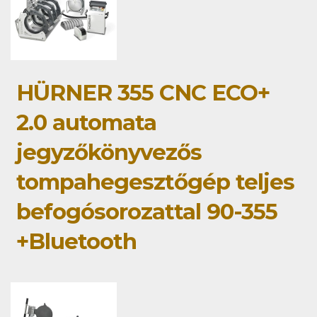
HÜRNER 355 CNC ECO+
2.0 automata
jegyzőkönyvezős
tompahegesztőgép teljes
befogósorozattal 90-355
+Bluetooth