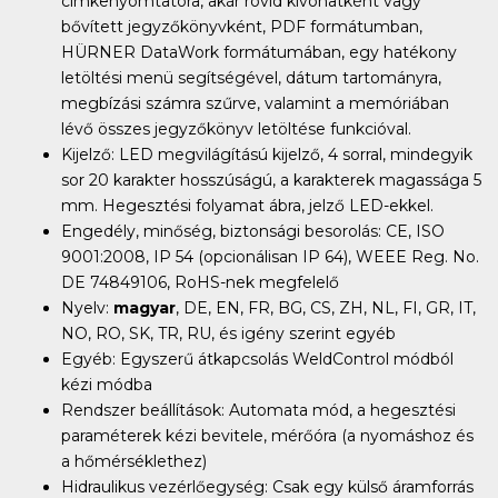
címkenyomtatóra, akár rövid kivonatként vagy
bővített jegyzőkönyvként, PDF formátumban,
HÜRNER DataWork formátumában, egy hatékony
letöltési menü segítségével, dátum tartományra,
megbízási számra szűrve, valamint a memóriában
lévő összes jegyzőkönyv letöltése funkcióval.
Kijelző: LED megvilágítású kijelző, 4 sorral, mindegyik
sor 20 karakter hosszúságú, a karakterek magassága 5
mm. Hegesztési folyamat ábra, jelző LED-ekkel.
Engedély, minőség, biztonsági besorolás: CE, ISO
9001:2008, IP 54 (opcionálisan IP 64), WEEE Reg. No.
DE 74849106, RoHS-nek megfelelő
Nyelv:
magyar
, DE, EN, FR, BG, CS, ZH, NL, FI, GR, IT,
NO, RO, SK, TR, RU, és igény szerint egyéb
Egyéb: Egyszerű átkapcsolás WeldControl módból
kézi módba
Rendszer beállítások: Automata mód, a hegesztési
paraméterek kézi bevitele, mérőóra (a nyomáshoz és
a hőmérséklethez)
Hidraulikus vezérlőegység: Csak egy külső áramforrás