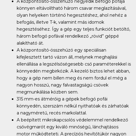
A központosító-összehúzó negyedik befogó pofája
könnyen eltávolítható három csavar meglazításával,
olyan helyeken történő hegesztéshez, ahol nehéz a
befogás, illetve T-k, valamint más idomok
hegesztéséhez. Így a gép egy teljes funkciót betöltő,
három befogó pofával rendelkező „rövid” géppé
alakítható át.
A központosító-összehúzó egy speciálisan
kifejlesztett tartó vázon áll, melynek meghajlási
ellenállása a legszélsőségesebb cső paraméterekkel is
könnyedén megbirkózik. A kezelő biztos lehet abban,
hogy a gép nem billen meg és nem fordul el még a
nagyon hosszú, nagy falvastagságú csövek
megmunkálása közben sem.
315 mm-es átmérőig a gépek befogó pofái
könnyedén, szerszám nélkül nyithatóak és zárhatóak
a nagyméretű, recés markolattal.
A beépített mikrokapcsolós védelemmel rendelkező
csővégmarót egy kiváló minőségű, lánchajtásos
motor működteteti. A precíziós hevítőtükör nagyon