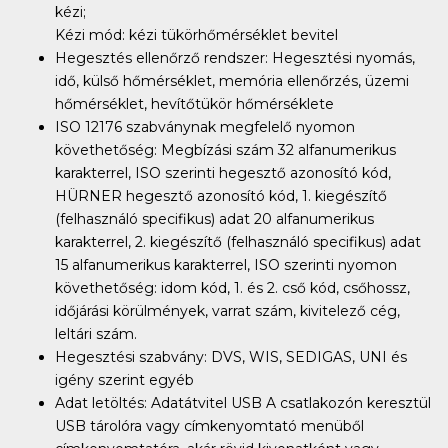
kézi;
Kézi mód: kézi tükörhőmérséklet bevitel
Hegesztés ellenőrző rendszer: Hegesztési nyomás,
idő, külső hőmérséklet, memória ellenőrzés, üzemi
hőmérséklet, hevítőtükör hőmérséklete
ISO 12176 szabványnak megfelelő nyomon
követhetőség: Megbízási szám 32 alfanumerikus
karakterrel, ISO szerinti hegesztő azonosító kód,
HÜRNER hegesztő azonosító kód, 1. kiegészítő
(felhasználó specifikus) adat 20 alfanumerikus
karakterrel, 2. kiegészítő (felhasználó specifikus) adat
15 alfanumerikus karakterrel, ISO szerinti nyomon
követhetőség: idom kód, 1. és 2. cső kód, csőhossz,
időjárási körülmények, varrat szám, kivitelező cég,
leltári szám.
Hegesztési szabvány: DVS, WIS, SEDIGAS, UNI és
igény szerint egyéb
Adat letöltés: Adatátvitel USB A csatlakozón keresztül
USB tárolóra vagy címkenyomtató menüből