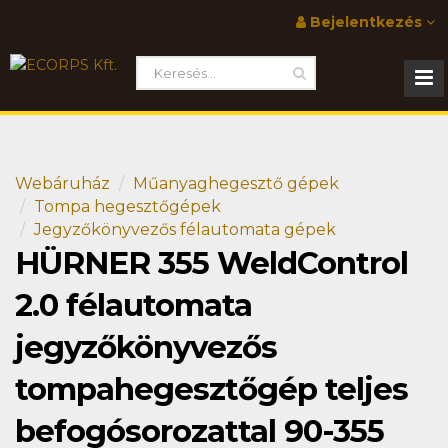
Bejelentkezés
Webáruház
Műanyaghegesztő gépek
Tompa hegesztőgépek
Jegyzőkönyvezős félautomata gépek
HÜRNER 355 WeldControl
2.0 félautomata
jegyzőkönyvezős
tompahegesztőgép teljes
befogósorozattal 90-355