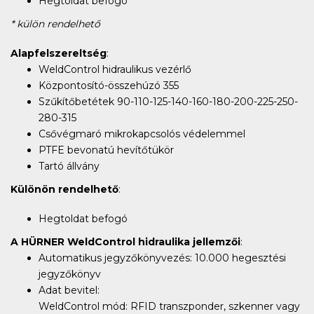
Hegtoldat befogó*
* külön rendelhető
Alapfelszereltség
:
WeldControl hidraulikus vezérlő
Központosító-összehúzó 355
Szűkítőbetétek 90-110-125-140-160-180-200-225-250-
280-315
Csővégmaró mikrokapcsolós védelemmel
PTFE bevonatú hevítőtükör
Tartó állvány
Különön rendelhető
:
Hegtoldat befogó
A HÜRNER WeldControl hidraulika jellemzői
:
Automatikus jegyzőkönyvezés: 10.000 hegesztési
jegyzőkönyv
Adat bevitel:
WeldControl mód: RFID transzponder, szkenner vagy