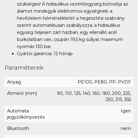
szükséges! A hidraulikus vezérlőegység biztosítja az
áramot mindegyik elektromos egységnek; a
hevítőelem hőmérsékletét a hegesztési szabvány
szerint automatikusan szabályozza; a hidraulikus
egység teljesen zárt házban, egy ellenálló acél
burkolatban van, csupán 19,5 kg súllyal; maximum
nyomás 130 bar.
Gyártói garancia: 12 hónap
Paraméterek
Anyag
PE100, PE80, PP, PVDF
Átmérő (mm)
90, 110, 125, 140, 160, 180, 200, 225,
250, 315, 355
Automata
Igen
jegyzőkönyvezés
Bluetooth
nem