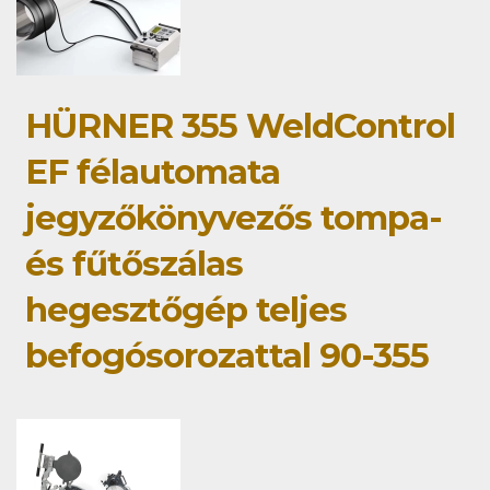
HÜRNER 355 WeldControl
EF félautomata
jegyzőkönyvezős tompa-
és fűtőszálas
hegesztőgép teljes
befogósorozattal 90-355