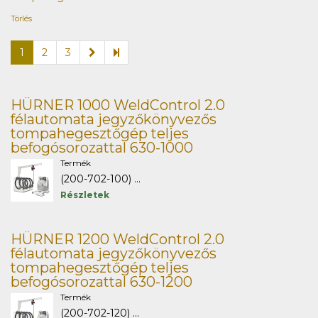
Törlés
1
2
3
HÜRNER 1000 WeldControl 2.0
félautomata jegyzőkönyvezős
tompahegesztőgép teljes
befogósorozattal 630-1000
Termék
(200-702-100) ...
Részletek
HÜRNER 1200 WeldControl 2.0
félautomata jegyzőkönyvezős
tompahegesztőgép teljes
befogósorozattal 630-1200
Termék
(200-702-120) ...