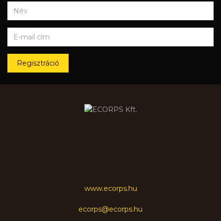
Regisztráció
www.ecorps.hu
ecorps@ecorps.hu