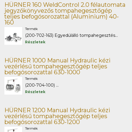
HÜRNER 160 WeldControl 2.0 félautomata
jegyzőkönyvezős tompahegesztőgép
teljes befogósorozattal (Aluminium) 40-
160
Termék
(200-702-163) Egyedülálló tompahegesztés...
Részletek
HÜRNER 1000 Manual Hydraulic kézi
vezérlésű tompahegesztőgép teljes
befogósorozattal 630-1000
Termék
(200-704-100) ...
Részletek
HÜRNER 1200 Manual Hydraulic kézi
vezérlésű tompahegesztőgép teljes
befogósorozattal 630-1200
Termék