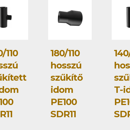
0/110
180/110
140
sszú
hosszú
hos
kített
szűkítő
szű
idom
idom
T-i
100
PE100
PE1
R11
SDR11
SDR