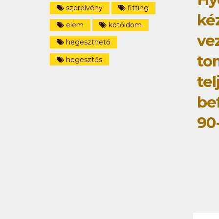
szerelvény
fitting
ké
elem
kötőidom
ve
hegeszthető
to
hegesztős
tel
be
90