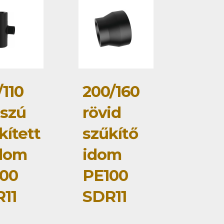
/110
200/160
szú
rövid
kített
szűkítő
dom
idom
00
PE100
11
SDR11