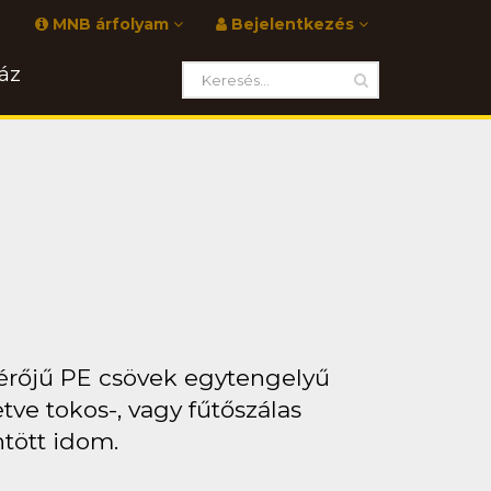
MNB árfolyam
Bejelentkezés
áz
érőjű PE csövek egytengelyű
tve tokos-, vagy fűtőszálas
ntött idom.