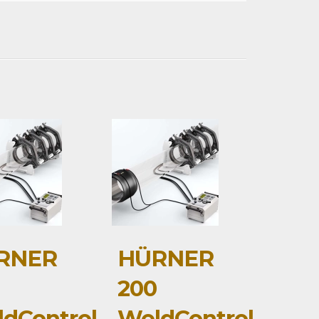
RNER
HÜRNER
200
dControl
WeldControl