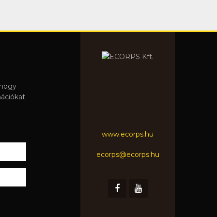
 hogy
mációkat
www.ecorps.hu
ecorps@ecorps.hu