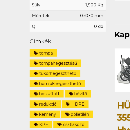
Súly
1,900 Kg
Méretek
0×0×0 mm
Q
0 db
Kap
Címkék
tompa
tompahegesztésű
tükörhegeszthető
homlokhegeszthető
hosszított
bővítő
HÜ
redukció
HDPE
kemény
polietilén
35
KPE
csatlakozó
Hy