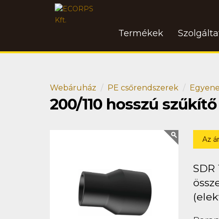
Termékek
Szolgált
Webáruház
PE csőrendszerek
Egyene
200/110 hosszú szűkít
Az á
SDR 
össze
(elek