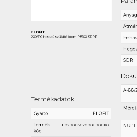
Para
Anyag
Átmér
ELOFIT
200/110 hosszú szűkítő idom PE100 SDR11
Felhas
Hegesz
SDR
Dok
A-88/
Termékadatok
Méret
Gyártó
ELOFIT
Termék
E0200030200011000110
NUPI-E
kód