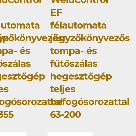
EF
automata
félautomata
ép
yzőkönyvezős
jegyzőkönyvezős
pa- és
tompa- és
őszálas
fűtőszálas
gesztőgép
hegesztőgép
jes
teljes
ogósorozattal
befogósorozattal
355
63-200