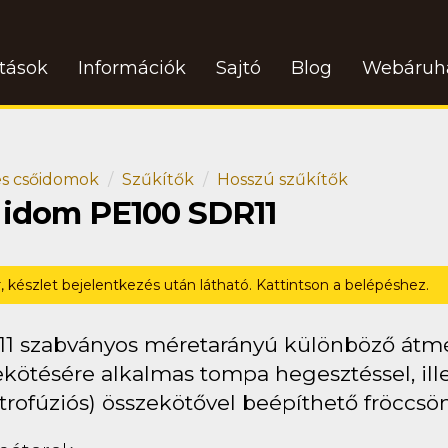
atások
Információk
Sajtó
Blog
Webáruh
s csőidomok
Szűkítők
Hosszú szűkítők
ő idom PE100 SDR11
r, készlet bejelentkezés után látható. Kattintson a belépéshez.
11 szabványos méretarányú különböző átm
kötésére alkalmas tompa hegesztéssel, ille
trofúziós) összekötővel beépíthető fröccsö