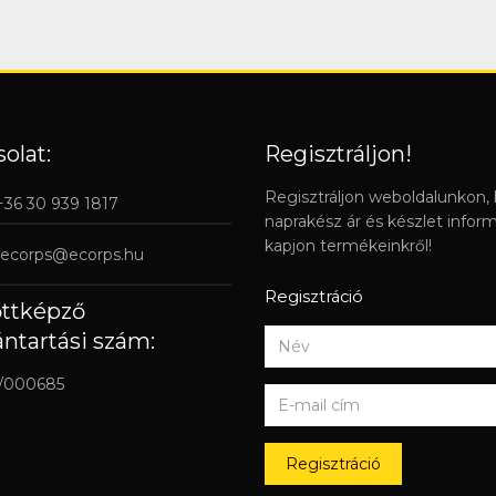
olat:
Regisztráljon!
Regisztráljon weboldalunkon,
 +36 30 939 1817
naprakész ár és készlet infor
kapjon termékeinkről!
ecorps@ecorps.hu
Regisztráció
őttképző
ántartási szám:
/000685
Regisztráció