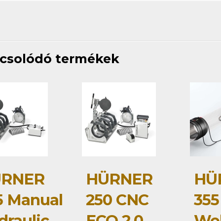
csolódó termékek
RNER
HÜRNER
HÜ
5 Manual
250 CNC
355
draulic
ECO 2.0
Wel