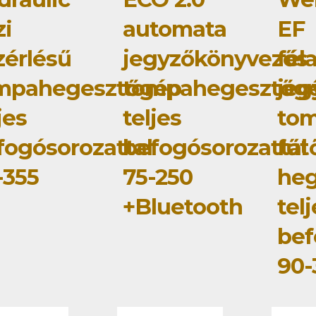
zi
automata
EF
zérlésű
jegyzőkönyvezős
fél
mpahegesztőgép
tompahegesztőg
jeg
jes
teljes
tom
fogósorozattal
befogósorozattal
fűt
-355
75-250
he
+Bluetooth
tel
bef
90-