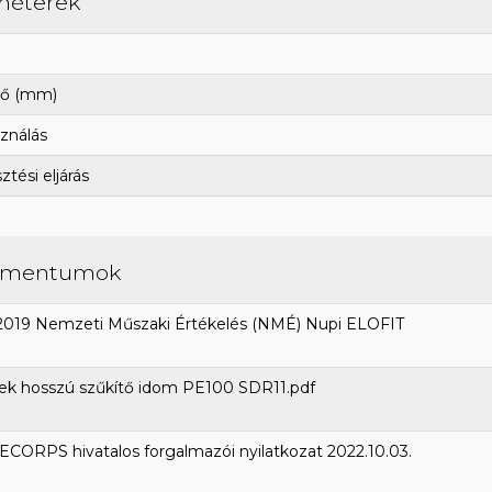
méterek
ő (mm)
ználás
tési eljárás
umentumok
2019 Nemzeti Műszaki Értékelés (NMÉ) Nupi ELOFIT
ek hosszú szűkítő idom PE100 SDR11.pdf
CORPS hivatalos forgalmazói nyilatkozat 2022.10.03.