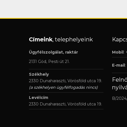
Címeink
, telephelyeink
Kapcs
Ügyfélszolgálat, raktár
Mobil
:
2131 Göd, Pesti út 21.
E-mail
:
Székhely
Feln
2330 Dunaharaszti, Vörösföld utca 19.
nyilv
(a székhelyen ügyfélfogadás nincs)
Levélcím
B/2024
2330 Dunaharaszti, Vörösföld utca 19.