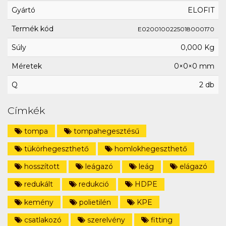
Gyártó
ELOFIT
Termék kód
E0200100225018000170
Súly
0,000 Kg
Méretek
0×0×0 mm
Q
2 db
Címkék
tompa
tompahegesztésű
tükörhegeszthető
homlokhegeszthető
hosszított
leágazó
leág
elágazó
redukált
redukció
HDPE
kemény
polietilén
KPE
csatlakozó
szerelvény
fitting