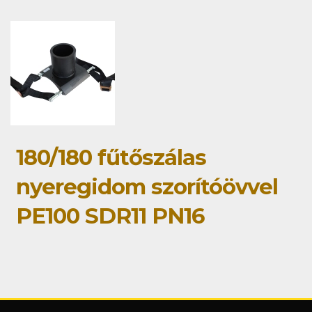
180/180 fűtőszálas
nyeregidom szorítóövvel
PE100 SDR11 PN16