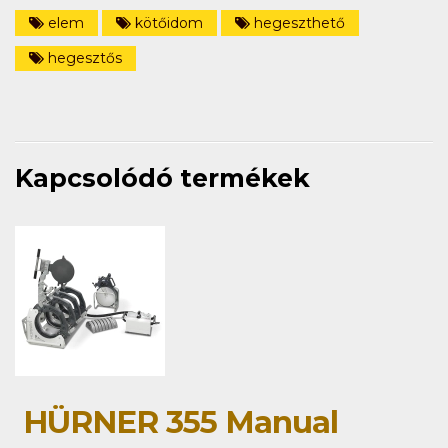
elem
kötőidom
hegeszthető
hegesztős
Kapcsolódó termékek
HÜRNER 355 Manual