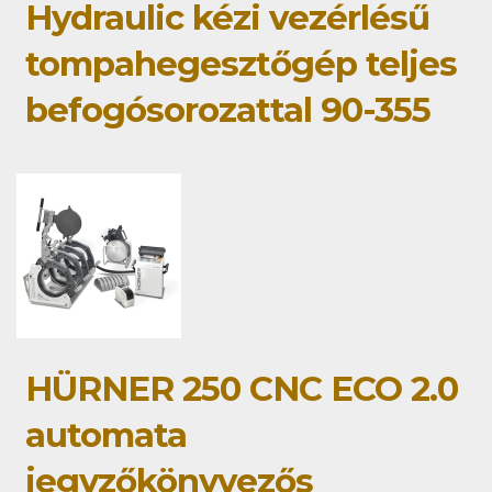
Hydraulic kézi vezérlésű
tompahegesztőgép teljes
befogósorozattal 90-355
HÜRNER 250 CNC ECO 2.0
automata
jegyzőkönyvezős