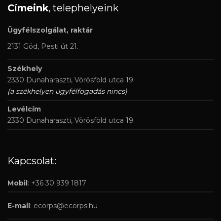
Címeink
, telephelyeink
Ügyfélszolgálat, raktár
2131 Göd, Pesti út 21.
Székhely
2330 Dunaharaszti, Vörösföld utca 19.
(a székhelyen ügyfélfogadás nincs)
Levélcím
2330 Dunaharaszti, Vörösföld utca 19.
Kapcsolat:
Mobil
: +36 30 939 1817
E-mail
:
ecorps@ecorps.hu