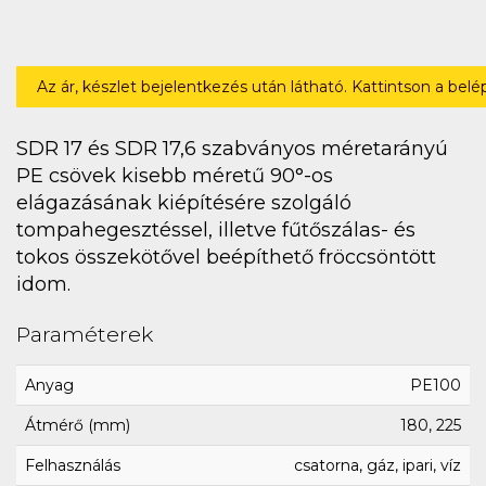
Az ár, készlet bejelentkezés után látható. Kattintson a bel
SDR 17 és SDR 17,6 szabványos méretarányú
PE csövek kisebb méretű 90°-os
elágazásának kiépítésére szolgáló
tompahegesztéssel, illetve fűtőszálas- és
tokos összekötővel beépíthető fröccsöntött
idom.
Paraméterek
Anyag
PE100
Átmérő (mm)
180, 225
Felhasználás
csatorna, gáz, ipari, víz