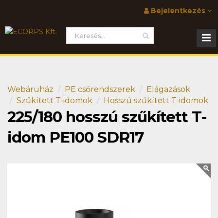
Bejelentkezés
Webáruház
PE csőrendszerek
Elágazások
Szűkített T-idomok
Hosszú szűkített T-idomok
225/180 hosszú szűkített T-
idom PE100 SDR17