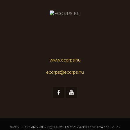
www.ecorps.hu
ecorps@ecorps.hu
©2021, ECORPS Kft. • Cg: 13-09-186929 • Adószám: 11747721-2-13 •