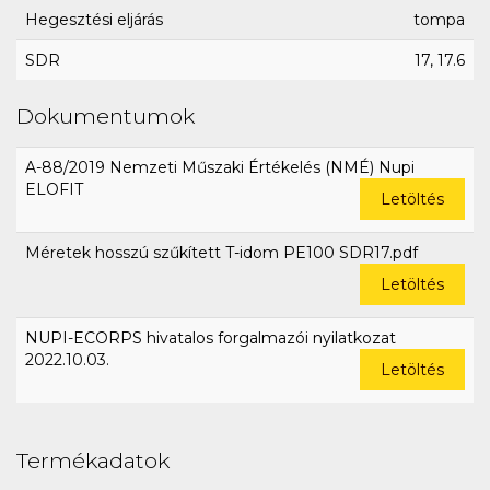
Hegesztési eljárás
tompa
SDR
17, 17.6
Dokumentumok
A-88/2019 Nemzeti Műszaki Értékelés (NMÉ) Nupi
ELOFIT
Letöltés
Méretek hosszú szűkített T-idom PE100 SDR17.pdf
Letöltés
NUPI-ECORPS hivatalos forgalmazói nyilatkozat
2022.10.03.
Letöltés
Termékadatok