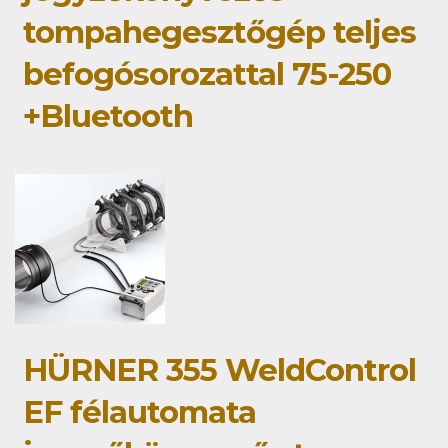
tompahegesztőgép teljes
befogósorozattal 75-250
+Bluetooth
HÜRNER 355 WeldControl
EF félautomata