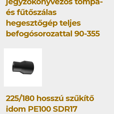
jegyzőkönyvezős tompa-
és fűtőszálas
hegesztőgép teljes
befogósorozattal 90-355
225/180 hosszú szűkítő
idom PE100 SDR17