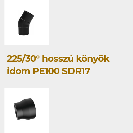
225/30° hosszú könyök
idom PE100 SDR17