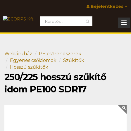
Bejelentkezés
Webáruház
PE csőrendszerek
Egyenes csőidomok
Szűkítők
Hosszú szűkítők
250/225 hosszú szűkítő
idom PE100 SDR17