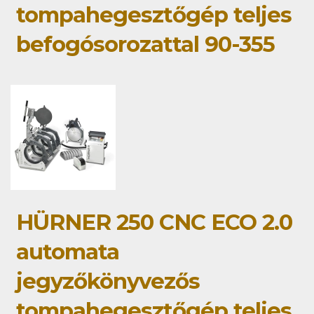
tompahegesztőgép teljes
befogósorozattal 90-355
HÜRNER 250 CNC ECO 2.0
automata
jegyzőkönyvezős
tompahegesztőgép teljes