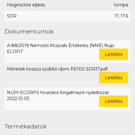
Hegesztési eljárás
tompa
SDR
17, 17.6
Dokumentumok
A-88/2019 Nemzeti Műszaki Értékelés (NMÉ) Nupi
ELOFIT
Letöltés
Méretek hosszú szűkítő idom PE100 SDR17.pdf
Letöltés
NUPI-ECORPS hivatalos forgalmazói nyilatkozat
2022.10.03.
Letöltés
Termékadatok