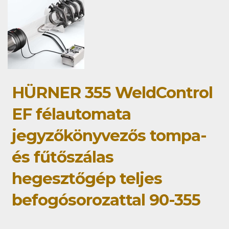
HÜRNER 355 WeldControl
EF félautomata
jegyzőkönyvezős tompa-
és fűtőszálas
hegesztőgép teljes
befogósorozattal 90-355