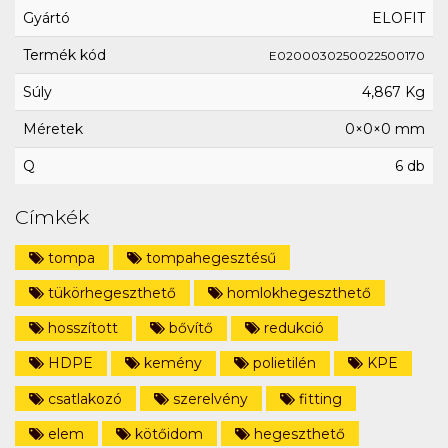
Gyártó
ELOFIT
Termék kód
E0200030250022500170
Súly
4,867 Kg
Méretek
0×0×0 mm
Q
6 db
Címkék
tompa
tompahegesztésű
tükörhegeszthető
homlokhegeszthető
hosszított
bővítő
redukció
HDPE
kemény
polietilén
KPE
csatlakozó
szerelvény
fitting
elem
kötőidom
hegeszthető