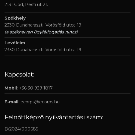
2131 Göd, Pesti út 21.
Székhely
2330 Dunaharaszti, Vörösföld utca 19.
(a székhelyen ügyfélfogadás nincs)
Levélcím
2330 Dunaharaszti, Vörösföld utca 19.
Kapcsolat:
Mobil
: +36 30 939 1817
E-mail
:
ecorps@ecorps.hu
Felnőttképző nyilvántartási szám:
B/2024/000685