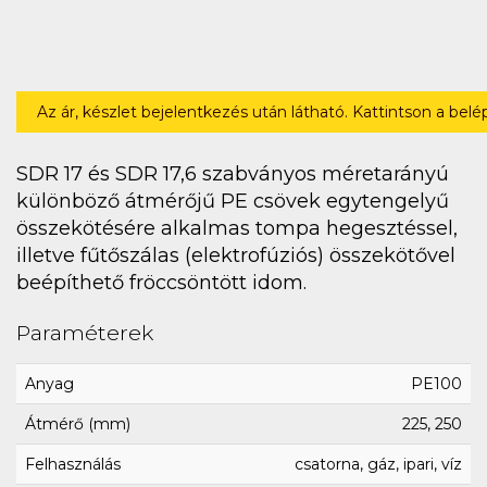
Az ár, készlet bejelentkezés után látható. Kattintson a bel
SDR 17 és SDR 17,6 szabványos méretarányú
különböző átmérőjű PE csövek egytengelyű
összekötésére alkalmas tompa hegesztéssel,
illetve fűtőszálas (elektrofúziós) összekötővel
beépíthető fröccsöntött idom.
Paraméterek
Anyag
PE100
Átmérő (mm)
225, 250
Felhasználás
csatorna, gáz, ipari, víz