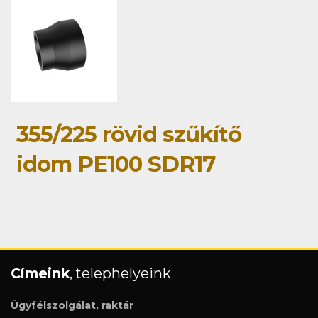
355/225 rövid szűkítő
idom PE100 SDR17
Címeink
, telephelyeink
Ügyfélszolgálat, raktár